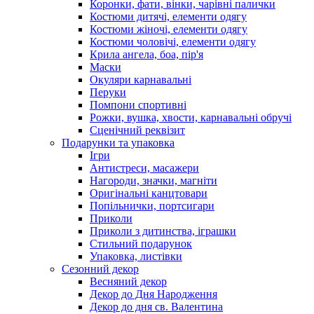
Коронки, фати, вінки, чарівні палички
Костюми дитячі, елементи одягу
Костюми жіночі, елементи одягу
Костюми чоловічі, елементи одягу
Крила ангела, боа, пір'я
Маски
Окуляри карнавальні
Перуки
Помпони спортивні
Рожки, вушка, хвости, карнавальні обручі
Сценічний реквізит
Подарунки та упаковка
Ігри
Антистреси, масажери
Нагороди, значки, магніти
Оригінальні канцтовари
Попільнички, портсигари
Приколи
Приколи з дитинства, іграшки
Стильний подарунок
Упаковка, листівки
Сезонний декор
Весняний декор
Декор до Дня Народження
Декор до дня св. Валентина