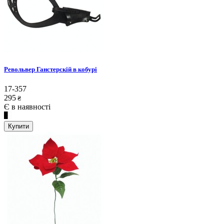
Револьвер Ганстерскій в кобурі
17-357
295
₴
Є в наявності
Купити