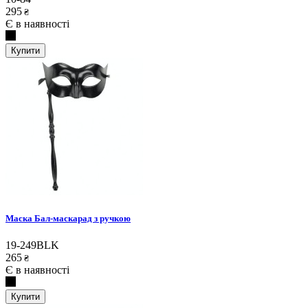
295
₴
Є в наявності
Купити
Маска Бал-маскарад з ручкою
19-249BLK
265
₴
Є в наявності
Купити