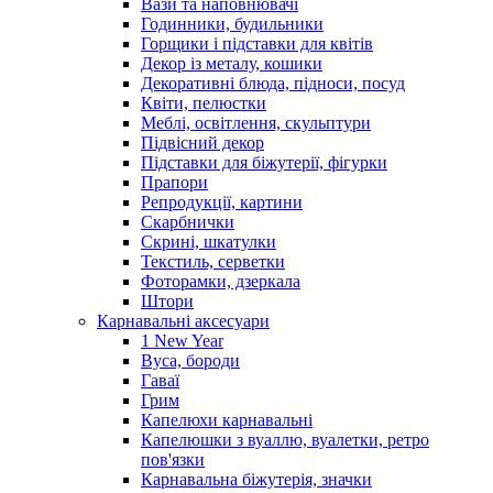
Вази та наповнювачі
Годинники, будильники
Горщики і підставки для квітів
Декор із металу, кошики
Декоративні блюда, підноси, посуд
Квіти, пелюстки
Меблі, освітлення, скульптури
Підвісний декор
Підставки для біжутерії, фігурки
Прапори
Репродукції, картини
Скарбнички
Скрині, шкатулки
Текстиль, серветки
Фоторамки, дзеркала
Штори
Карнавальні аксесуари
1 New Year
Вуса, бороди
Гаваї
Грим
Капелюхи карнавальні
Капелюшки з вуаллю, вуалетки, ретро
пов'язки
Карнавальна біжутерія, значки