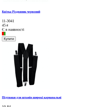
Квітка Різдвяник червоний
11-3041
45
₴
Є в наявності
Купити
Підтяжки для штанів широкі карнавальні
10-84