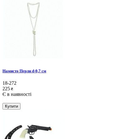
Намисто Перли d-0,7 см
18-272
225
₴
Є в наявності
Купити