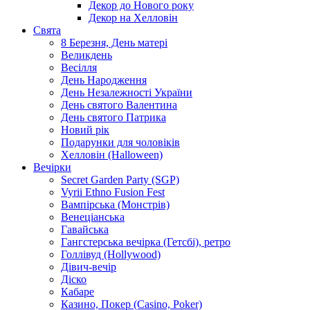
Декор до Нового року
Декор на Хелловін
Свята
8 Березня, День матері
Великдень
Весілля
День Народження
День Незалежності України
День святого Валентина
День святого Патрика
Новий рік
Подарунки для чоловіків
Хелловін (Halloween)
Вечірки
Secret Garden Party (SGP)
Vyrii Ethno Fusion Fest
Вампірська (Монстрів)
Венеціанська
Гавайська
Гангстерська вечірка (Гетсбі), ретро
Голлівуд (Hollywood)
Дівич-вечір
Діско
Кабаре
Казино, Покер (Casino, Poker)