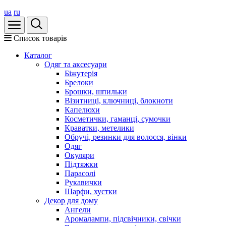
ua
ru
Список товарів
Каталог
Oдяг та аксесуари
Біжутерія
Брелоки
Брошки, шпильки
Візитниці, ключниці, блокноти
Капелюхи
Косметички, гаманці, сумочки
Краватки, метелики
Обручі, резинки для волосся, вінки
Одяг
Окуляри
Підтяжки
Парасолі
Рукавички
Шарфи, хустки
Декор для дому
Ангели
Аромалампи, підсвічники, свічки