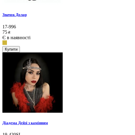
Значок Долар
17-996
75
₴
Є в наявності
Купити
Діадема Дейзі з камінням
19-420SL