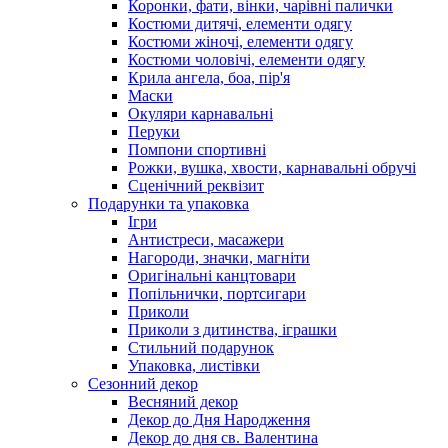
Коронки, фати, вінки, чарівні палички
Костюми дитячі, елементи одягу
Костюми жіночі, елементи одягу
Костюми чоловічі, елементи одягу
Крила ангела, боа, пір'я
Маски
Окуляри карнавальні
Перуки
Помпони спортивні
Рожки, вушка, хвости, карнавальні обручі
Сценічний реквізит
Подарунки та упаковка
Ігри
Антистреси, масажери
Нагороди, значки, магніти
Оригінальні канцтовари
Попільнички, портсигари
Приколи
Приколи з дитинства, іграшки
Стильний подарунок
Упаковка, листівки
Сезонний декор
Весняний декор
Декор до Дня Народження
Декор до дня св. Валентина