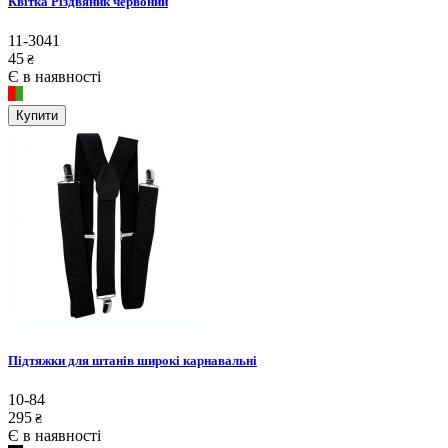
Квітка Різдвяник червоний
11-3041
45
₴
Є в наявності
Купити
Підтяжки для штанів широкі карнавальні
10-84
295
₴
Є в наявності