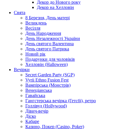
Декор до Нового року
Декор на Хелловін
Свята
8 Березня, День матері
Великдень
Весілля
День Народження
День Незалежності України
День святого Валентина
День святого Патрика
Новий рік
Подарунки для чоловіків
Хелловін (Halloween)
Вечірки
Secret Garden Party (SGP)
Vyrii Ethno Fusion Fest
Вампірська (Монстрів)
Венеціанська
Гавайська
Гангстерська вечірка (Гетсбі), ретро
Голлівуд (Hollywood)
Дівич-вечір
Діско
Кабаре
Казино, Покер (Casino, Poker)