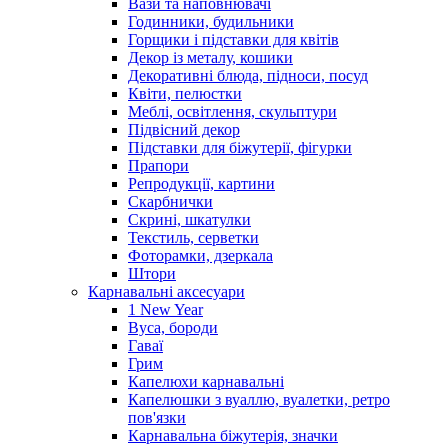
Вази та наповнювачі
Годинники, будильники
Горщики і підставки для квітів
Декор із металу, кошики
Декоративні блюда, підноси, посуд
Квіти, пелюстки
Меблі, освітлення, скульптури
Підвісний декор
Підставки для біжутерії, фігурки
Прапори
Репродукції, картини
Скарбнички
Скрині, шкатулки
Текстиль, серветки
Фоторамки, дзеркала
Штори
Карнавальні аксесуари
1 New Year
Вуса, бороди
Гаваї
Грим
Капелюхи карнавальні
Капелюшки з вуаллю, вуалетки, ретро
пов'язки
Карнавальна біжутерія, значки