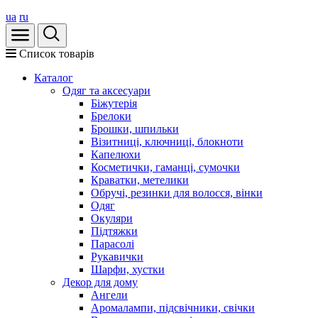
ua
ru
Список товарів
Каталог
Oдяг та аксесуари
Біжутерія
Брелоки
Брошки, шпильки
Візитниці, ключниці, блокноти
Капелюхи
Косметички, гаманці, сумочки
Краватки, метелики
Обручі, резинки для волосся, вінки
Одяг
Окуляри
Підтяжки
Парасолі
Рукавички
Шарфи, хустки
Декор для дому
Ангели
Аромалампи, підсвічники, свічки