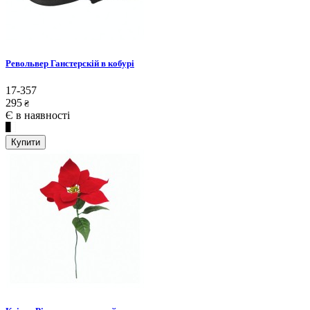
Револьвер Ганстерскій в кобурі
17-357
295
₴
Є в наявності
Купити