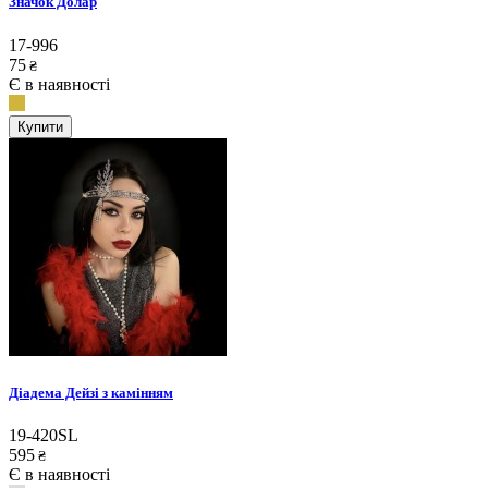
Значок Долар
17-996
75
₴
Є в наявності
Купити
Діадема Дейзі з камінням
19-420SL
595
₴
Є в наявності