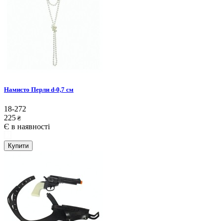
Намисто Перли d-0,7 см
18-272
225
₴
Є в наявності
Купити