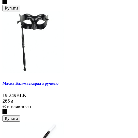
Купити
Маска Бал-маскарад з ручкою
19-249BLK
265
₴
Є в наявності
Купити