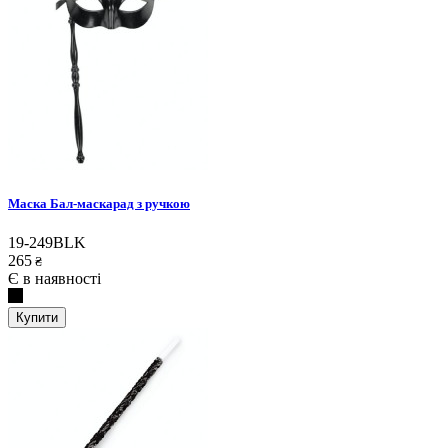
Маска Бал-маскарад з ручкою
19-249BLK
265
₴
Є в наявності
Купити