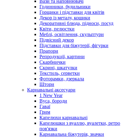
Вази та наповнювачі
Годинники, будильники
Горщики і підставки для квітів
Декор із металу, кошики
Декоративні блюда, підноси, посуд
Квіти, пелюстки
Меблі, освітлення, скульптури
Підвісний декор
Підставки для біжутерії, фігурки
Прапори
Репродукції, картини
Скарбнички
Скрині, шкатулки
Текстиль, серветки
Фоторамки, дзеркала
Штори
Карнавальні аксесуари
1 New Year
Вуса, бороди
Гаваї
Грим
Капелюхи карнавальні
Капелюшки з вуаллю, вуалетки, ретро
пов'язки
Карнавальна біжутерія, значки