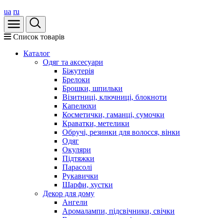
ua
ru
Список товарів
Каталог
Oдяг та аксесуари
Біжутерія
Брелоки
Брошки, шпильки
Візитниці, ключниці, блокноти
Капелюхи
Косметички, гаманці, сумочки
Краватки, метелики
Обручі, резинки для волосся, вінки
Одяг
Окуляри
Підтяжки
Парасолі
Рукавички
Шарфи, хустки
Декор для дому
Ангели
Аромалампи, підсвічники, свічки