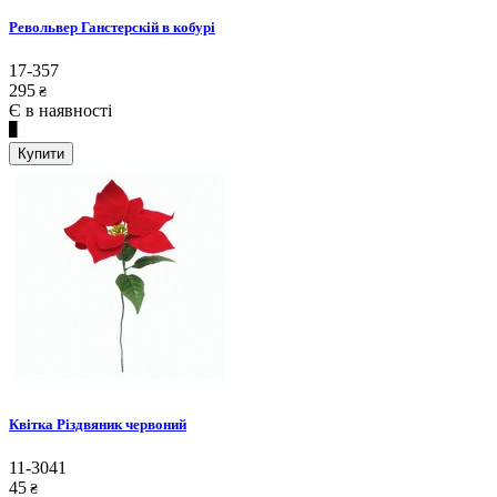
Револьвер Ганстерскій в кобурі
17-357
295
₴
Є в наявності
Купити
Квітка Різдвяник червоний
11-3041
45
₴