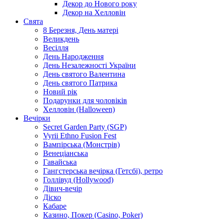
Декор до Нового року
Декор на Хелловін
Свята
8 Березня, День матері
Великдень
Весілля
День Народження
День Незалежності України
День святого Валентина
День святого Патрика
Новий рік
Подарунки для чоловіків
Хелловін (Halloween)
Вечірки
Secret Garden Party (SGP)
Vyrii Ethno Fusion Fest
Вампірська (Монстрів)
Венеціанська
Гавайська
Гангстерська вечірка (Гетсбі), ретро
Голлівуд (Hollywood)
Дівич-вечір
Діско
Кабаре
Казино, Покер (Casino, Poker)