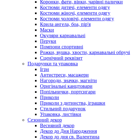
Коронки, фати, вінки, чарівні палички
Костюми дитячі, елементи одягу
Костюми жіночі, елементи одягу
Костюми чоловічі, елементи одягу
Крила ангела, боа, пір'я
Маски
Окуляри карнавальні
Перуки
Помпони спортивні
Рожки, вушка, хвости, карнавальні обручі
Сценічний реквізит
Подарунки та упаковка
Ігри
Антистреси, масажери
Нагороди, значки, магніти
Оригінальні канцтовари
Попільнички, портсигари
Приколи
Приколи з дитинства, іграшки
Стильний подарунок
Упаковка, листівки
Сезонний декор
Весняний декор
Декор до Дня Народження
Декор до дня св. Валентина