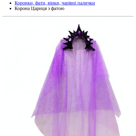
Коронки, фати, вінки, чарівні палички
Корона Цариця з фатою