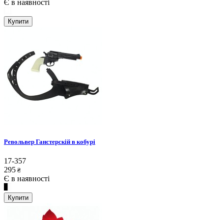
Є в наявності
Купити
Револьвер Ганстерскій в кобурі
17-357
295
₴
Є в наявності
Купити