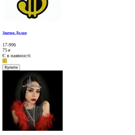
Значок Долар
17-996
75
₴
Є в наявності
Купити