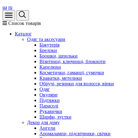
ua
ru
Список товарів
Каталог
Oдяг та аксесуари
Біжутерія
Брелоки
Брошки, шпильки
Візитниці, ключниці, блокноти
Капелюхи
Косметички, гаманці, сумочки
Краватки, метелики
Обручі, резинки для волосся, вінки
Одяг
Окуляри
Підтяжки
Парасолі
Рукавички
Шарфи, хустки
Декор для дому
Ангели
Аромалампи, підсвічники, свічки