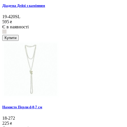
Діадема Дейзі з камінням
19-420SL
595
₴
Є в наявності
Купити
Намисто Перли d-0,7 см
18-272
225
₴