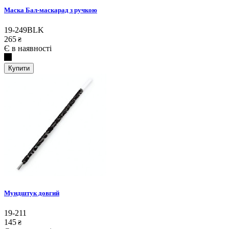
Маска Бал-маскарад з ручкою
19-249BLK
265
₴
Є в наявності
Купити
Мундштук довгий
19-211
145
₴