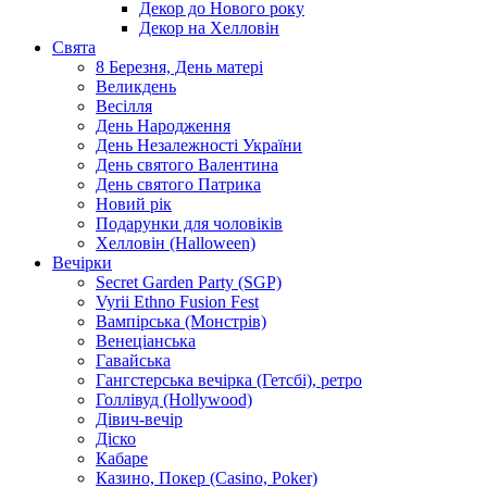
Декор до Нового року
Декор на Хелловін
Свята
8 Березня, День матері
Великдень
Весілля
День Народження
День Незалежності України
День святого Валентина
День святого Патрика
Новий рік
Подарунки для чоловіків
Хелловін (Halloween)
Вечірки
Secret Garden Party (SGP)
Vyrii Ethno Fusion Fest
Вампірська (Монстрів)
Венеціанська
Гавайська
Гангстерська вечірка (Гетсбі), ретро
Голлівуд (Hollywood)
Дівич-вечір
Діско
Кабаре
Казино, Покер (Casino, Poker)