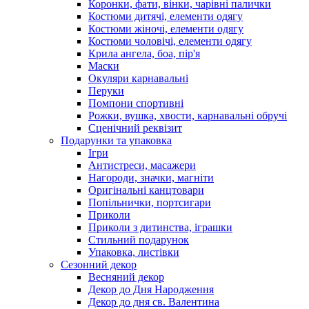
Коронки, фати, вінки, чарівні палички
Костюми дитячі, елементи одягу
Костюми жіночі, елементи одягу
Костюми чоловічі, елементи одягу
Крила ангела, боа, пір'я
Маски
Окуляри карнавальні
Перуки
Помпони спортивні
Рожки, вушка, хвости, карнавальні обручі
Сценічний реквізит
Подарунки та упаковка
Ігри
Антистреси, масажери
Нагороди, значки, магніти
Оригінальні канцтовари
Попільнички, портсигари
Приколи
Приколи з дитинства, іграшки
Стильний подарунок
Упаковка, листівки
Сезонний декор
Весняний декор
Декор до Дня Народження
Декор до дня св. Валентина