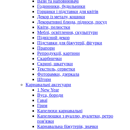
Вази та наповнювачі
Годинники, будильники
Горщики і підставки для квітів
Декор із металу, кошики
Декоративні блюда, підноси, посуд
Квіти, пелюстки
Меблі, освітлення, скульптури
Підвісний декор
Підставки для біжутерії, фігурки
Прапори
Репродукції, картини
Скарбнички
Скрині, шкатулки
Текстиль, серветки
Фоторамки, дзеркала
Штори
Карнавальні аксесуари
1 New Year
Вуса, бороди
Гаваї
Грим
Капелюхи карнавальні
Капелюшки з вуаллю, вуалетки, ретро
пов'язки
Карнавальна біжутерія, значки