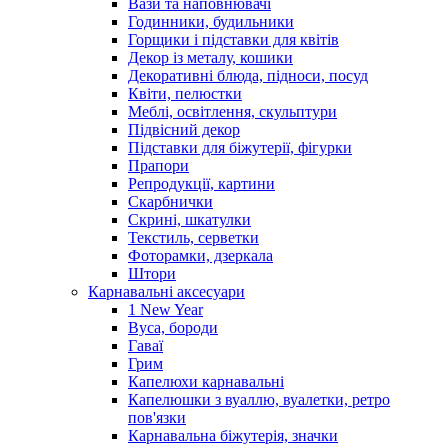
Вази та наповнювачі
Годинники, будильники
Горщики і підставки для квітів
Декор із металу, кошики
Декоративні блюда, підноси, посуд
Квіти, пелюстки
Меблі, освітлення, скульптури
Підвісний декор
Підставки для біжутерії, фігурки
Прапори
Репродукції, картини
Скарбнички
Скрині, шкатулки
Текстиль, серветки
Фоторамки, дзеркала
Штори
Карнавальні аксесуари
1 New Year
Вуса, бороди
Гаваї
Грим
Капелюхи карнавальні
Капелюшки з вуаллю, вуалетки, ретро
пов'язки
Карнавальна біжутерія, значки