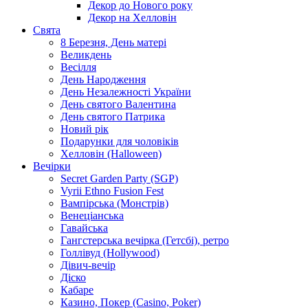
Декор до Нового року
Декор на Хелловін
Свята
8 Березня, День матері
Великдень
Весілля
День Народження
День Незалежності України
День святого Валентина
День святого Патрика
Новий рік
Подарунки для чоловіків
Хелловін (Halloween)
Вечірки
Secret Garden Party (SGP)
Vyrii Ethno Fusion Fest
Вампірська (Монстрів)
Венеціанська
Гавайська
Гангстерська вечірка (Гетсбі), ретро
Голлівуд (Hollywood)
Дівич-вечір
Діско
Кабаре
Казино, Покер (Casino, Poker)