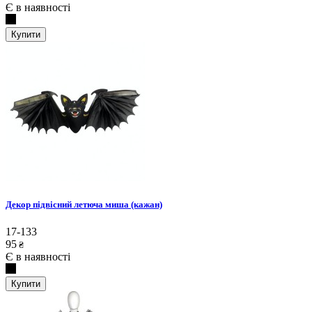
Є в наявності
Купити
Декор підвісний летюча миша (кажан)
17-133
95
₴
Є в наявності
Купити