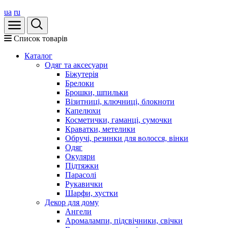
ua
ru
Список товарів
Каталог
Oдяг та аксесуари
Біжутерія
Брелоки
Брошки, шпильки
Візитниці, ключниці, блокноти
Капелюхи
Косметички, гаманці, сумочки
Краватки, метелики
Обручі, резинки для волосся, вінки
Одяг
Окуляри
Підтяжки
Парасолі
Рукавички
Шарфи, хустки
Декор для дому
Ангели
Аромалампи, підсвічники, свічки