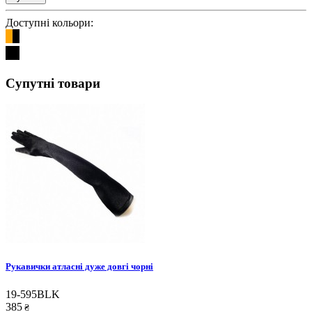
Доступні кольори:
Супутні товари
Рукавички атласні дуже довгі чорні
19-595BLK
385
₴