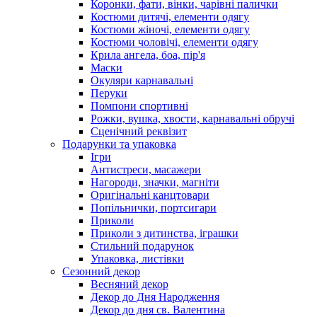
Коронки, фати, вінки, чарівні палички
Костюми дитячі, елементи одягу
Костюми жіночі, елементи одягу
Костюми чоловічі, елементи одягу
Крила ангела, боа, пір'я
Маски
Окуляри карнавальні
Перуки
Помпони спортивні
Рожки, вушка, хвости, карнавальні обручі
Сценічний реквізит
Подарунки та упаковка
Ігри
Антистреси, масажери
Нагороди, значки, магніти
Оригінальні канцтовари
Попільнички, портсигари
Приколи
Приколи з дитинства, іграшки
Стильний подарунок
Упаковка, листівки
Сезонний декор
Весняний декор
Декор до Дня Народження
Декор до дня св. Валентина