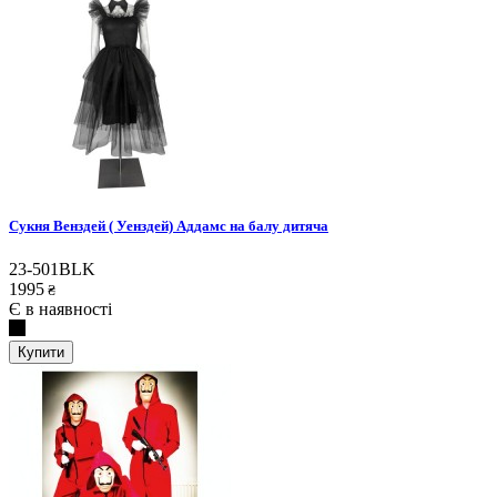
Сукня Венздей ( Уенздей) Аддамс на балу дитяча
23-501BLK
1995
₴
Є в наявності
Купити