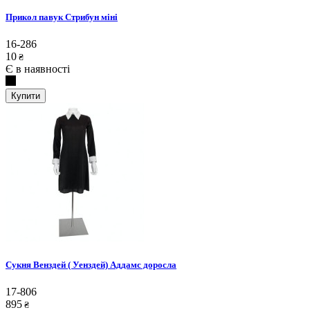
Прикол павук Стрибун міні
16-286
10
₴
Є в наявності
Купити
Сукня Венздей ( Уенздей) Аддамс доросла
17-806
895
₴