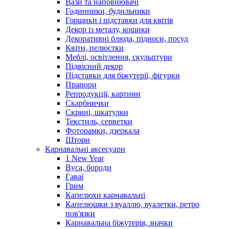
Вази та наповнювачі
Годинники, будильники
Горщики і підставки для квітів
Декор із металу, кошики
Декоративні блюда, підноси, посуд
Квіти, пелюстки
Меблі, освітлення, скульптури
Підвісний декор
Підставки для біжутерії, фігурки
Прапори
Репродукції, картини
Скарбнички
Скрині, шкатулки
Текстиль, серветки
Фоторамки, дзеркала
Штори
Карнавальні аксесуари
1 New Year
Вуса, бороди
Гаваї
Грим
Капелюхи карнавальні
Капелюшки з вуаллю, вуалетки, ретро
пов'язки
Карнавальна біжутерія, значки