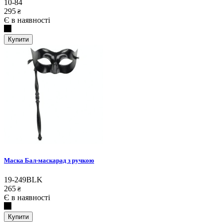
10-84
295
₴
Є в наявності
Купити
Маска Бал-маскарад з ручкою
19-249BLK
265
₴
Є в наявності
Купити