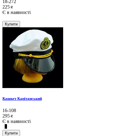
18-272
225
₴
Є в наявності
Купити
Кашкет Капітанський
16-108
295
₴
Є в наявності
Купити