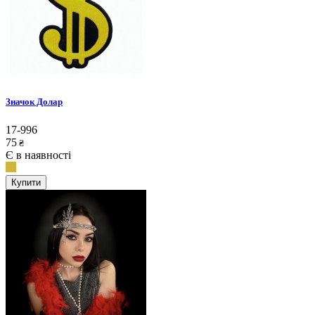
Значок Долар
17-996
75
₴
Є в наявності
Купити