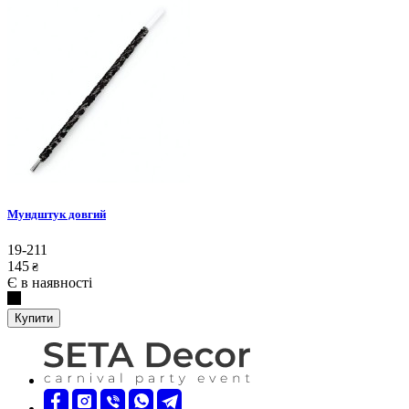
Мундштук довгий
19-211
145
₴
Є в наявності
Купити