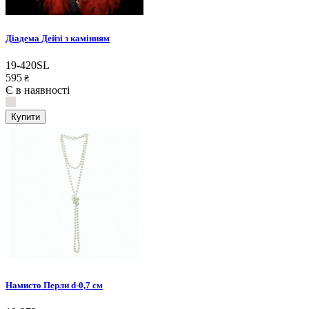
Діадема Дейзі з камінням
19-420SL
595
₴
Є в наявності
Купити
Намисто Перли d-0,7 см