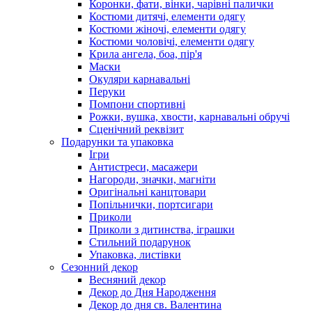
Коронки, фати, вінки, чарівні палички
Костюми дитячі, елементи одягу
Костюми жіночі, елементи одягу
Костюми чоловічі, елементи одягу
Крила ангела, боа, пір'я
Маски
Окуляри карнавальні
Перуки
Помпони спортивні
Рожки, вушка, хвости, карнавальні обручі
Сценічний реквізит
Подарунки та упаковка
Ігри
Антистреси, масажери
Нагороди, значки, магніти
Оригінальні канцтовари
Попільнички, портсигари
Приколи
Приколи з дитинства, іграшки
Стильний подарунок
Упаковка, листівки
Сезонний декор
Весняний декор
Декор до Дня Народження
Декор до дня св. Валентина