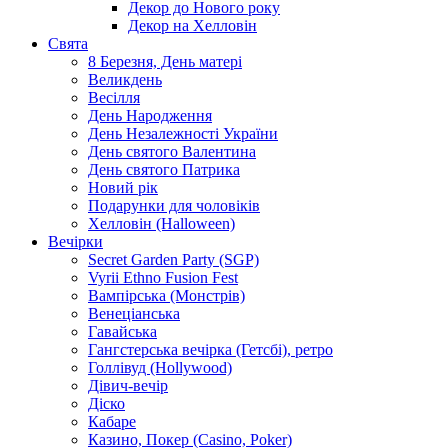
Декор до Нового року
Декор на Хелловін
Свята
8 Березня, День матері
Великдень
Весілля
День Народження
День Незалежності України
День святого Валентина
День святого Патрика
Новий рік
Подарунки для чоловіків
Хелловін (Halloween)
Вечірки
Secret Garden Party (SGP)
Vyrii Ethno Fusion Fest
Вампірська (Монстрів)
Венеціанська
Гавайська
Гангстерська вечірка (Гетсбі), ретро
Голлівуд (Hollywood)
Дівич-вечір
Діско
Кабаре
Казино, Покер (Casino, Poker)