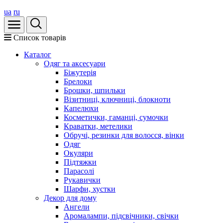
ua
ru
Список товарів
Каталог
Oдяг та аксесуари
Біжутерія
Брелоки
Брошки, шпильки
Візитниці, ключниці, блокноти
Капелюхи
Косметички, гаманці, сумочки
Краватки, метелики
Обручі, резинки для волосся, вінки
Одяг
Окуляри
Підтяжки
Парасолі
Рукавички
Шарфи, хустки
Декор для дому
Ангели
Аромалампи, підсвічники, свічки