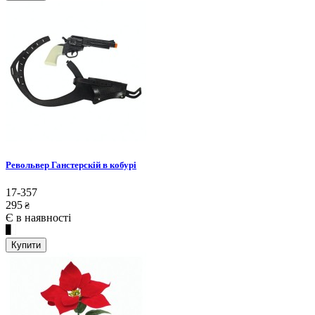
Револьвер Ганстерскій в кобурі
17-357
295
₴
Є в наявності
Купити