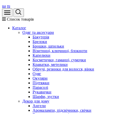
ua
ru
Список товарів
Каталог
Oдяг та аксесуари
Біжутерія
Брелоки
Брошки, шпильки
Візитниці, ключниці, блокноти
Капелюхи
Косметички, гаманці, сумочки
Краватки, метелики
Обручі, резинки для волосся, вінки
Одяг
Окуляри
Підтяжки
Парасолі
Рукавички
Шарфи, хустки
Декор для дому
Ангели
Аромалампи, підсвічники, свічки