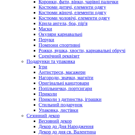
Коронки, фати, вінки, чарівні палички
Костюми дитячі, елементи одягу
Костюми жіночі, елементи одягу
Костюми чоловічі, елементи одягу
Крила ангела, боа, пір'я
Маски
Окуляри карнавальні
Перуки
Помпони спортивні
Рожки, вушка, хвости, карнавальні обручі
Сценічний реквізит
Подарунки та упаковка
Ігри
Антистреси, масажери
Нагороди, значки, магніти
Оригінальні канцтовари
Попільнички, портсигари
Приколи
Приколи з дитинства, іграшки
Стильний подарунок
Упаковка, листівки
Сезонний декор
Весняний декор
Декор до Дня Народження
Декор до дня св. Валентина