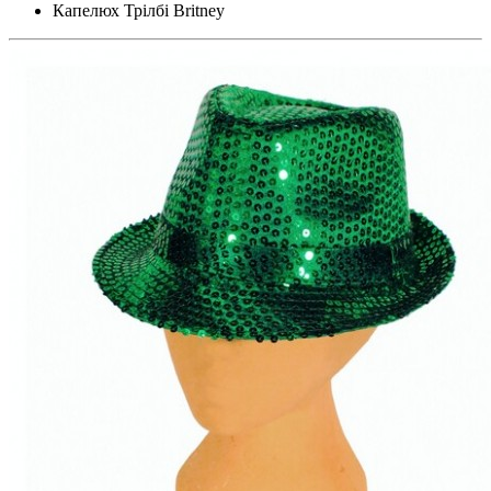
Капелюх Трілбі Britney