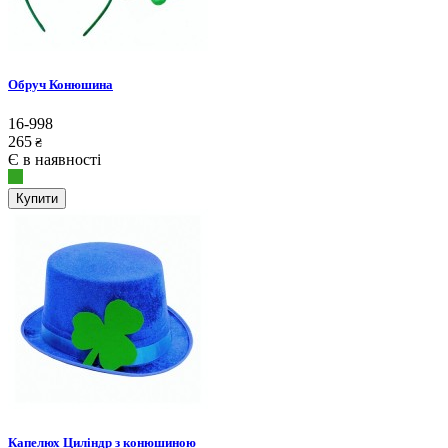
Обруч Конюшина
16-998
265
₴
Є в наявності
Купити
Капелюх Циліндр з конюшиною