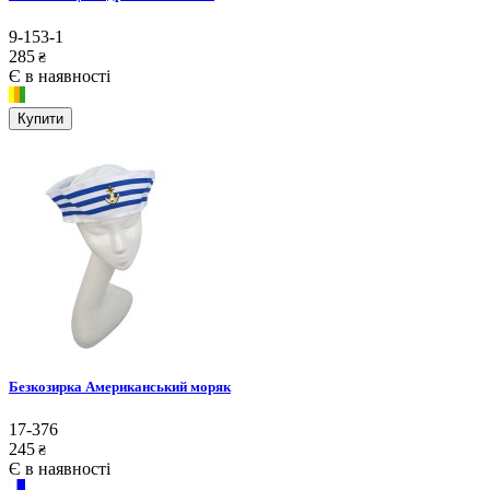
9-153-1
285
₴
Є в наявності
Купити
Безкозирка Американський моряк
17-376
245
₴
Є в наявності