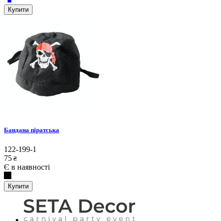
Купити
Бандана піратська
122-199-1
75
₴
Є в наявності
Купити