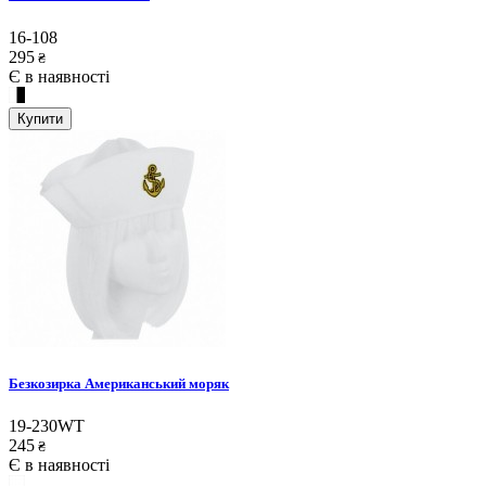
16-108
295
₴
Є в наявності
Купити
Безкозирка Американський моряк
19-230WT
245
₴
Є в наявності