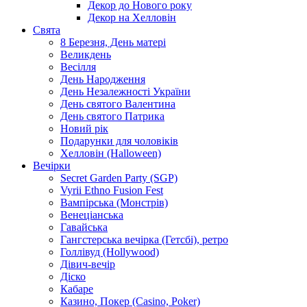
Декор до Нового року
Декор на Хелловін
Свята
8 Березня, День матері
Великдень
Весілля
День Народження
День Незалежності України
День святого Валентина
День святого Патрика
Новий рік
Подарунки для чоловіків
Хелловін (Halloween)
Вечірки
Secret Garden Party (SGP)
Vyrii Ethno Fusion Fest
Вампірська (Монстрів)
Венеціанська
Гавайська
Гангстерська вечірка (Гетсбі), ретро
Голлівуд (Hollywood)
Дівич-вечір
Діско
Кабаре
Казино, Покер (Casino, Poker)