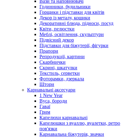
Вази та наповнювачі
Годинники, будильники
Горщики і підставки для квітів
Декор із металу, кошики
Декоративні блюда, підноси, посуд
Квіти, пелюстки
Меблі, освітлення, скульптури
Підвісний декор
Підставки для біжутерії, фігурки
Прапори
Репродукції, картини
Скарбнички
Скрині, шкатулки
Текстиль, серветки
Фоторамки, дзеркала
Штори
Карнавальні аксесуари
1 New Year
Вуса, бороди
Гаваї
Грим
Капелюхи карнавальні
Капелюшки з вуаллю, вуалетки, ретро
пов'язки
Карнавальна біжутерія, значки