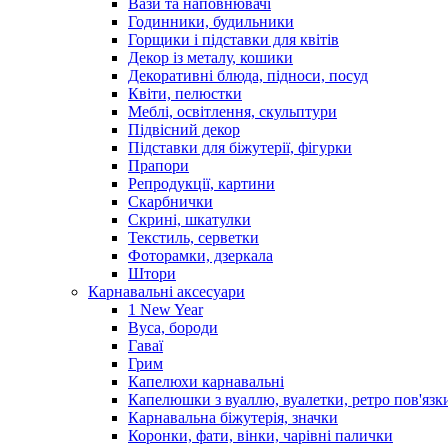
Вази та наповнювачі
Годинники, будильники
Горщики і підставки для квітів
Декор із металу, кошики
Декоративні блюда, підноси, посуд
Квіти, пелюстки
Меблі, освітлення, скульптури
Підвісний декор
Підставки для біжутерії, фігурки
Прапори
Репродукції, картини
Скарбнички
Скрині, шкатулки
Текстиль, серветки
Фоторамки, дзеркала
Штори
Карнавальні аксесуари
1 New Year
Вуса, бороди
Гаваї
Грим
Капелюхи карнавальні
Капелюшки з вуаллю, вуалетки, ретро пов'язк
Карнавальна біжутерія, значки
Коронки, фати, вінки, чарівні палички