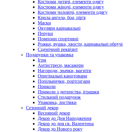
Костюми дитячі, елементи одягу
Костюми жіночі, елементи одягу
Костюми чоловічі, елементи одягу
Крила ангела, боа, пір'я
Маски
Окуляри карнавальні
Перуки
Помпони спортивні
Рожки, вушка, хвости, карнавальні обручі
Сценічний реквізит
Подарунки та упаковка
Ігри
Антистреси, масажери
Нагороди, значки, магніти
Оригінальні канцтовари
Попільнички, портсигари
Приколи
Приколи з дитинства, іграшки
Стильний подарунок
Упаковка, листівки
Сезонний декор
Весняний декор
Декор до Дня Народження
Декор до дня св. Валентина
Декор до Нового року