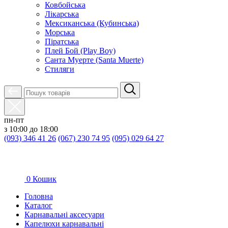
Ковбойська
Лікарська
Мексиканська (Кубинська)
Морська
Піратська
Плей Бой (Play Boy)
Санта Муерте (Santa Muerte)
Стиляги
пн-пт
з 10:00 до 18:00
(093) 346 41 26
(067) 230 74 95
(095) 029 64 27
0
Кошик
Головна
Каталог
Карнавальні аксесуари
Капелюхи карнавальні