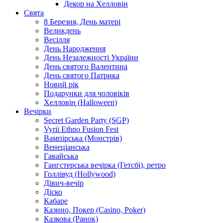
Декор на Хелловін
Свята
8 Березня, День матері
Великдень
Весілля
День Народження
День Незалежності України
День святого Валентина
День святого Патрика
Новий рік
Подарунки для чоловіків
Хелловін (Halloween)
Вечірки
Secret Garden Party (SGP)
Vyrii Ethno Fusion Fest
Вампірська (Монстрів)
Венеціанська
Гавайська
Гангстерська вечірка (Гетсбі), ретро
Голлівуд (Hollywood)
Дівич-вечір
Діско
Кабаре
Казино, Покер (Casino, Poker)
Казкова (Ранок)