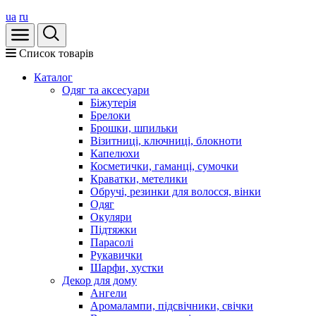
ua
ru
Список товарів
Каталог
Oдяг та аксесуари
Біжутерія
Брелоки
Брошки, шпильки
Візитниці, ключниці, блокноти
Капелюхи
Косметички, гаманці, сумочки
Краватки, метелики
Обручі, резинки для волосся, вінки
Одяг
Окуляри
Підтяжки
Парасолі
Рукавички
Шарфи, хустки
Декор для дому
Ангели
Аромалампи, підсвічники, свічки