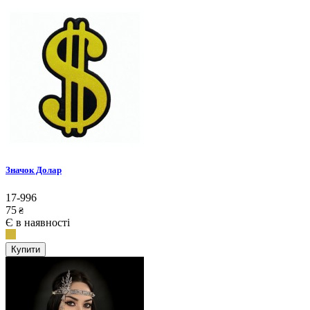
Значок Долар
17-996
75
₴
Є в наявності
Купити