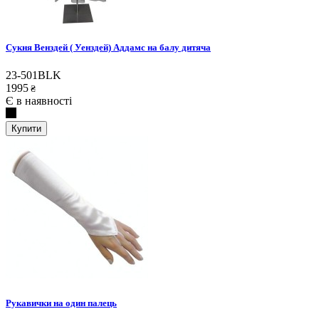
Сукня Венздей ( Уенздей) Аддамс на балу дитяча
23-501BLK
1995
₴
Є в наявності
Купити
Рукавички на один палець