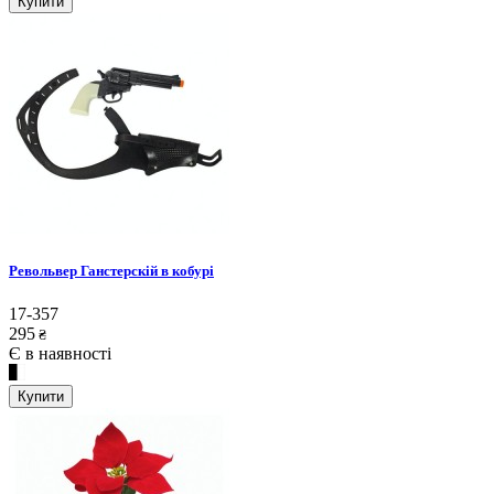
Купити
Револьвер Ганстерскій в кобурі
17-357
295
₴
Є в наявності
Купити