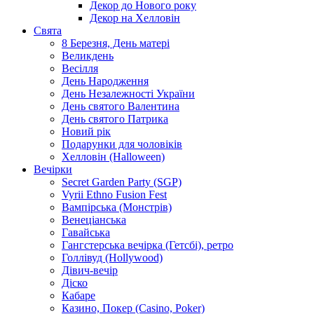
Декор до Нового року
Декор на Хелловін
Свята
8 Березня, День матері
Великдень
Весілля
День Народження
День Незалежності України
День святого Валентина
День святого Патрика
Новий рік
Подарунки для чоловіків
Хелловін (Halloween)
Вечірки
Secret Garden Party (SGP)
Vyrii Ethno Fusion Fest
Вампірська (Монстрів)
Венеціанська
Гавайська
Гангстерська вечірка (Гетсбі), ретро
Голлівуд (Hollywood)
Дівич-вечір
Діско
Кабаре
Казино, Покер (Casino, Poker)