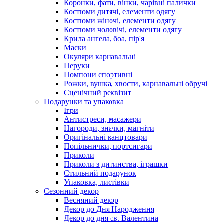
Коронки, фати, вінки, чарівні палички
Костюми дитячі, елементи одягу
Костюми жіночі, елементи одягу
Костюми чоловічі, елементи одягу
Крила ангела, боа, пір'я
Маски
Окуляри карнавальні
Перуки
Помпони спортивні
Рожки, вушка, хвости, карнавальні обручі
Сценічний реквізит
Подарунки та упаковка
Ігри
Антистреси, масажери
Нагороди, значки, магніти
Оригінальні канцтовари
Попільнички, портсигари
Приколи
Приколи з дитинства, іграшки
Стильний подарунок
Упаковка, листівки
Сезонний декор
Весняний декор
Декор до Дня Народження
Декор до дня св. Валентина