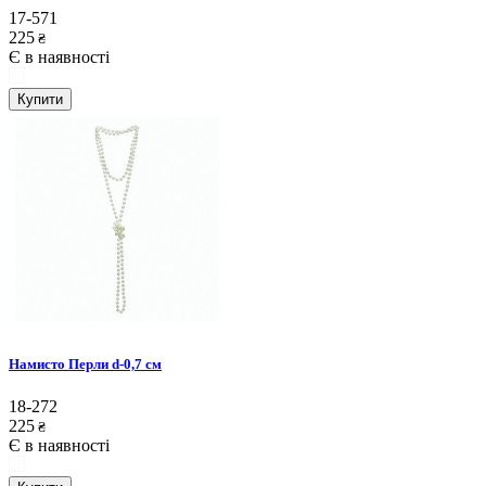
17-571
225
₴
Є в наявності
Купити
Намисто Перли d-0,7 см
18-272
225
₴
Є в наявності