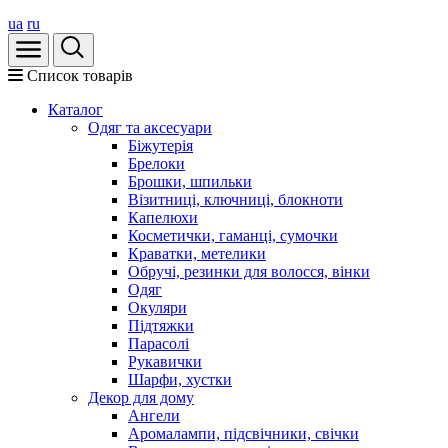
ua
ru
Список товарів
Каталог
Oдяг та аксесуари
Біжутерія
Брелоки
Брошки, шпильки
Візитниці, ключниці, блокноти
Капелюхи
Косметички, гаманці, сумочки
Краватки, метелики
Обручі, резинки для волосся, вінки
Одяг
Окуляри
Підтяжки
Парасолі
Рукавички
Шарфи, хустки
Декор для дому
Ангели
Аромалампи, підсвічники, свічки