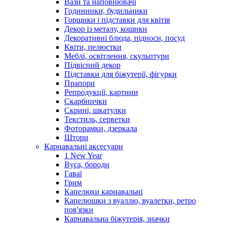
Вази та наповнювачі
Годинники, будильники
Горщики і підставки для квітів
Декор із металу, кошики
Декоративні блюда, підноси, посуд
Квіти, пелюстки
Меблі, освітлення, скульптури
Підвісний декор
Підставки для біжутерії, фігурки
Прапори
Репродукції, картини
Скарбнички
Скрині, шкатулки
Текстиль, серветки
Фоторамки, дзеркала
Штори
Карнавальні аксесуари
1 New Year
Вуса, бороди
Гаваї
Грим
Капелюхи карнавальні
Капелюшки з вуаллю, вуалетки, ретро
пов'язки
Карнавальна біжутерія, значки