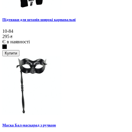
Підтяжки для штанів широкі карнавальні
10-84
295
₴
Є в наявності
Купити
Маска Бал-маскарад з ручкою