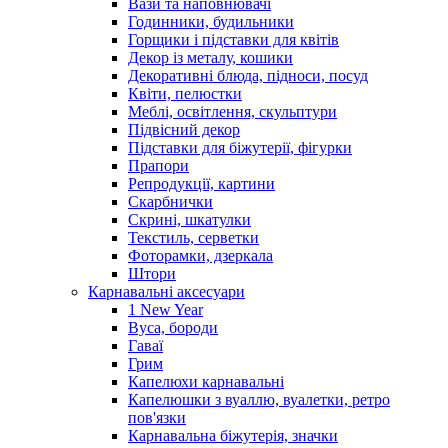
Вази та наповнювачі
Годинники, будильники
Горщики і підставки для квітів
Декор із металу, кошики
Декоративні блюда, підноси, посуд
Квіти, пелюстки
Меблі, освітлення, скульптури
Підвісний декор
Підставки для біжутерії, фігурки
Прапори
Репродукції, картини
Скарбнички
Скрині, шкатулки
Текстиль, серветки
Фоторамки, дзеркала
Штори
Карнавальні аксесуари
1 New Year
Вуса, бороди
Гаваї
Грим
Капелюхи карнавальні
Капелюшки з вуаллю, вуалетки, ретро
пов'язки
Карнавальна біжутерія, значки