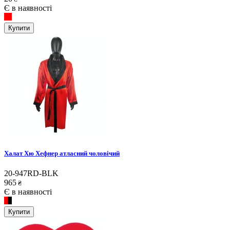
Є в наявності
Купити
Халат Хю Хефнер атласний чоловічий
20-947RD-BLK
965
₴
Є в наявності
Купити