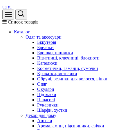
ua
ru
Список товарів
Каталог
Oдяг та аксесуари
Біжутерія
Брелоки
Брошки, шпильки
Візитниці, ключниці, блокноти
Капелюхи
Косметички, гаманці, сумочки
Краватки, метелики
Обручі, резинки для волосся, вінки
Одяг
Окуляри
Підтяжки
Парасолі
Рукавички
Шарфи, хустки
Декор для дому
Ангели
Аромалампи, підсвічники, свічки