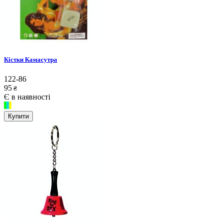
Кістки Камасутра
122-86
95
₴
Є в наявності
Купити