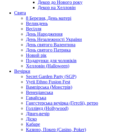
Декор до Нового року
Декор на Хелловін
Свята
8 Березня, День матері
Великдень
Весілля
День Народження
День Незалежності України
День святого Валентина
День святого Патрика
Новий рік
Подарунки для чоловіків
Хелловін (Halloween)
Вечірки
Secret Garden Party (SGP)
Vyrii Ethno Fusion Fest
Вампірська (Монстрів)
Венеціанська
Гавайська
Гангстерська вечірка (Гетсбі), ретро
Голлівуд (Hollywood)
Дівич-вечір
Діско
Кабаре
Казино, Покер (Casino, Poker)