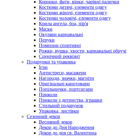
Коронки, фати, вінки, чарівні палички
Костюми дитячі, елементи одягу
Костюми жіночі, елементи одягу
Костюми чоловічі, елементи одягу
Крила ангела, боа, пір'я
Маски
Окуляри карнавальні
Перуки
Помпони спортивні
Рожки, вушка, хвости, карнавальні обручі
Сценічний реквізит
Подарунки та упаковка
Ігри
Антистреси, масажери
Нагороди, значки, магніти
Оригінальні канцтовари
Попільнички, портсигари
Приколи
Приколи з дитинства, іграшки
Стильний подарунок
Упаковка, листівки
Сезонний декор
Весняний декор
Декор до Дня Народження
Декор до дня св. Валентина