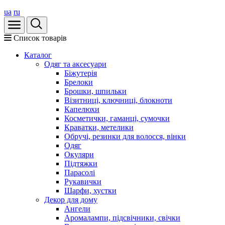
ua
ru
Список товарів
Каталог
Oдяг та аксесуари
Біжутерія
Брелоки
Брошки, шпильки
Візитниці, ключниці, блокноти
Капелюхи
Косметички, гаманці, сумочки
Краватки, метелики
Обручі, резинки для волосся, вінки
Одяг
Окуляри
Підтяжки
Парасолі
Рукавички
Шарфи, хустки
Декор для дому
Ангели
Аромалампи, підсвічники, свічки