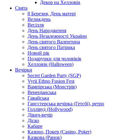
Декор на Хелловін
Свята
8 Березня, День матері
Великдень
Весілля
День Народження
День Незалежності України
День святого Валентина
День святого Патрика
Новий рік
Подарунки для чоловіків
Хелловін (Halloween)
Вечірки
Secret Garden Party (SGP)
Vyrii Ethno Fusion Fest
Вампірська (Монстрів)
Венеціанська
Гавайська
Гангстерська вечірка (Гетсбі), ретро
Голлівуд (Hollywood)
Дівич-вечір
Діско
Кабаре
Казино, Покер (Casino, Poker)
Казкова (Ранок)