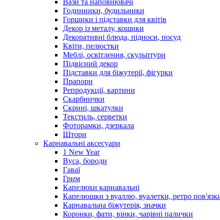
Вази та наповнювачі
Годинники, будильники
Горщики і підставки для квітів
Декор із металу, кошики
Декоративні блюда, підноси, посуд
Квіти, пелюстки
Меблі, освітлення, скульптури
Підвісний декор
Підставки для біжутерії, фігурки
Прапори
Репродукції, картини
Скарбнички
Скрині, шкатулки
Текстиль, серветки
Фоторамки, дзеркала
Штори
Карнавальні аксесуари
1 New Year
Вуса, бороди
Гаваї
Грим
Капелюхи карнавальні
Капелюшки з вуаллю, вуалетки, ретро пов'язк
Карнавальна біжутерія, значки
Коронки, фати, вінки, чарівні палички