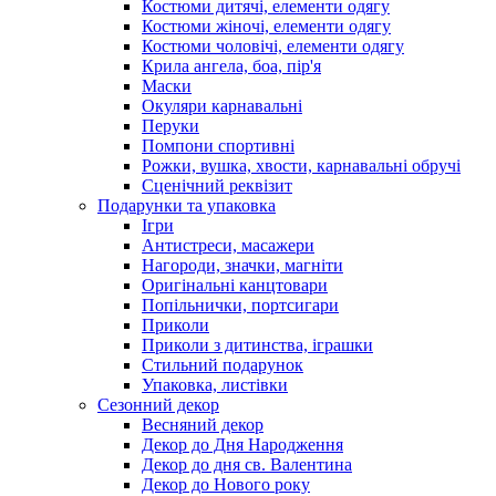
Костюми дитячі, елементи одягу
Костюми жіночі, елементи одягу
Костюми чоловічі, елементи одягу
Крила ангела, боа, пір'я
Маски
Окуляри карнавальні
Перуки
Помпони спортивні
Рожки, вушка, хвости, карнавальні обручі
Сценічний реквізит
Подарунки та упаковка
Ігри
Антистреси, масажери
Нагороди, значки, магніти
Оригінальні канцтовари
Попільнички, портсигари
Приколи
Приколи з дитинства, іграшки
Стильний подарунок
Упаковка, листівки
Сезонний декор
Весняний декор
Декор до Дня Народження
Декор до дня св. Валентина
Декор до Нового року