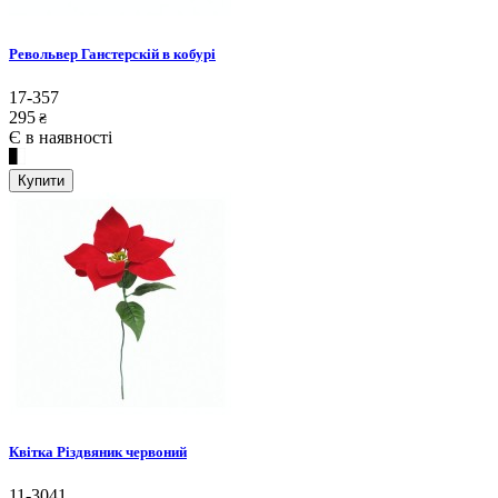
Револьвер Ганстерскій в кобурі
17-357
295
₴
Є в наявності
Купити
Квітка Різдвяник червоний
11-3041