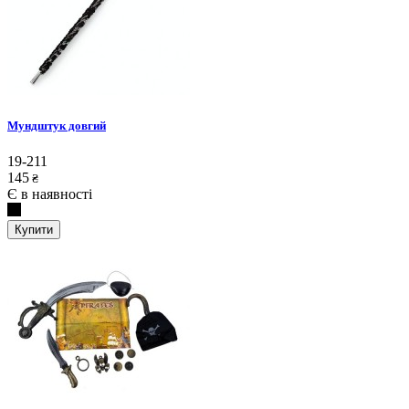
Мундштук довгий
19-211
145
₴
Є в наявності
Купити