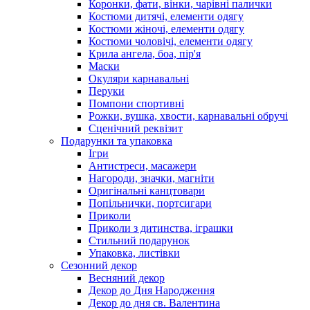
Коронки, фати, вінки, чарівні палички
Костюми дитячі, елементи одягу
Костюми жіночі, елементи одягу
Костюми чоловічі, елементи одягу
Крила ангела, боа, пір'я
Маски
Окуляри карнавальні
Перуки
Помпони спортивні
Рожки, вушка, хвости, карнавальні обручі
Сценічний реквізит
Подарунки та упаковка
Ігри
Антистреси, масажери
Нагороди, значки, магніти
Оригінальні канцтовари
Попільнички, портсигари
Приколи
Приколи з дитинства, іграшки
Стильний подарунок
Упаковка, листівки
Сезонний декор
Весняний декор
Декор до Дня Народження
Декор до дня св. Валентина