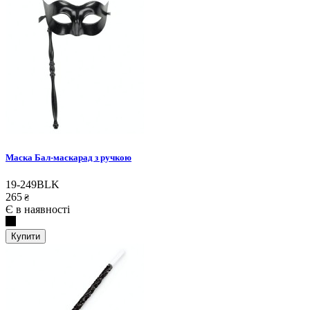
Маска Бал-маскарад з ручкою
19-249BLK
265
₴
Є в наявності
Купити