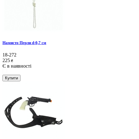
Намисто Перли d-0,7 см
18-272
225
₴
Є в наявності
Купити