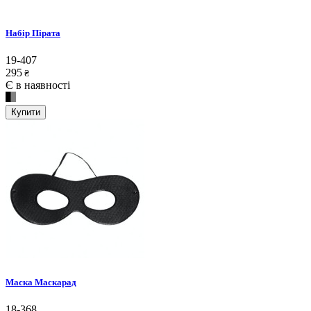
Набір Пірата
19-407
295
₴
Є в наявності
Купити
Маска Маскарад
18-368