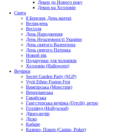
Декор до Нового року
Декор на Хелловін
Свята
8 Березня, День матері
Великдень
Весілля
День Народження
День Незалежності України
День святого Валентина
День святого Патрика
Новий рік
Подарунки для чоловіків
Хелловін (Halloween)
Вечірки
Secret Garden Party (SGP)
Vyrii Ethno Fusion Fest
Вампірська (Монстрів)
Венеціанська
Гавайська
Гангстерська вечірка (Гетсбі), ретро
Голлівуд (Hollywood)
Дівич-вечір
Діско
Кабаре
Казино, Покер (Casino, Poker)