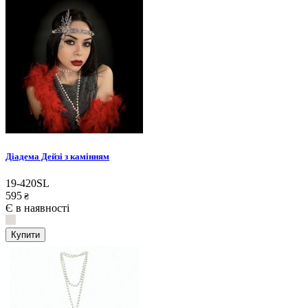
Діадема Дейзі з камінням
19-420SL
595
₴
Є в наявності
Купити