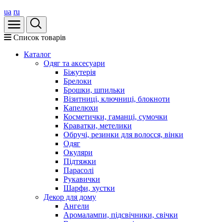
ua
ru
Список товарів
Каталог
Oдяг та аксесуари
Біжутерія
Брелоки
Брошки, шпильки
Візитниці, ключниці, блокноти
Капелюхи
Косметички, гаманці, сумочки
Краватки, метелики
Обручі, резинки для волосся, вінки
Одяг
Окуляри
Підтяжки
Парасолі
Рукавички
Шарфи, хустки
Декор для дому
Ангели
Аромалампи, підсвічники, свічки