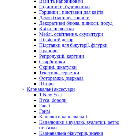
Вази та наповнювачі
Годинники, будильники
Горщики і підставки для квітів
Декор із металу, кошики
Декоративні блюда, підноси, посуд
Квіти, пелюстки
Меблі, освітлення, скульптури
Підвісний декор
Підставки для біжутерії, фігурки
Прапори
Репродукції, картини
Скарбнички
Скрині, шкатулки
Текстиль, серветки
Фоторамки, дзеркала
Штори
Карнавальні аксесуари
1 New Year
Вуса, бороди
Гаваї
Грим
Капелюхи карнавальні
Капелюшки з вуаллю, вуалетки, ретро
пов'язки
Карнавальна біжутерія, значки