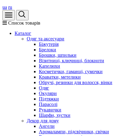
ua
ru
Список товарів
Каталог
Oдяг та аксесуари
Біжутерія
Брелоки
Брошки, шпильки
Візитниці, ключниці, блокноти
Капелюхи
Косметички, гаманці, сумочки
Краватки, метелики
Обручі, резинки для волосся, вінки
Одяг
Окуляри
Підтяжки
Парасолі
Рукавички
Шарфи, хустки
Декор для дому
Ангели
Аромалампи, підсвічники, свічки