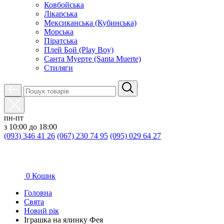
Ковбойська
Лікарська
Мексиканська (Кубинська)
Морська
Піратська
Плей Бой (Play Boy)
Санта Муерте (Santa Muerte)
Стиляги
пн-пт
з 10:00 до 18:00
(093) 346 41 26
(067) 230 74 95
(095) 029 64 27
0
Кошик
Головна
Свята
Новий рік
Іграшка на ялинку Фея