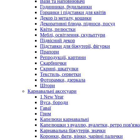
Вази та наповнювачі
Годинники, будильники
Горщики і підставки для квітів
Декор із металу, кошики
Декоративні блюда, підноси, посуд
Квіти, пелюстки
Меблі, освітлення, скульптури
Підвісний декор
Підставки для біжутерії, фігурки
Прапори
Репродукції, картини
Скарбнички
Скрині, шкатулки
Текстиль, серветки
Фоторамки, дзеркала
Штори
Карнавальні аксесуари
1 New Year
Вуса, бороди
Гаваї
Грим
Капелюхи карнавальні
Капелюшки з вуаллю, вуалетки, ретро пов'язк
Карнавальна біжутерія, значки
Коронки, фати, вінки, чарівні палички