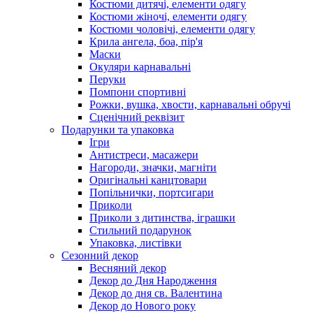
Костюми дитячі, елементи одягу
Костюми жіночі, елементи одягу
Костюми чоловічі, елементи одягу
Крила ангела, боа, пір'я
Маски
Окуляри карнавальні
Перуки
Помпони спортивні
Рожки, вушка, хвости, карнавальні обручі
Сценічний реквізит
Подарунки та упаковка
Ігри
Антистреси, масажери
Нагороди, значки, магніти
Оригінальні канцтовари
Попільнички, портсигари
Приколи
Приколи з дитинства, іграшки
Стильний подарунок
Упаковка, листівки
Сезонний декор
Весняний декор
Декор до Дня Народження
Декор до дня св. Валентина
Декор до Нового року