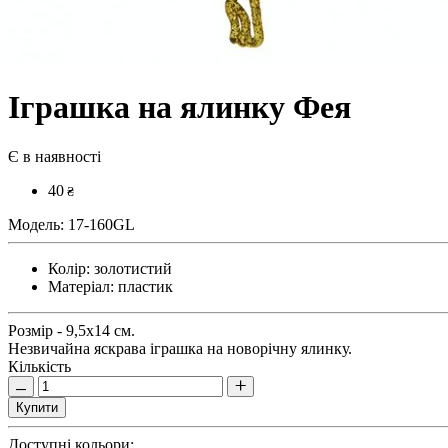
Іграшка на ялинку Фея
Є в наявності
40
₴
Модель:
17-160GL
Колір:
золотистий
Матеріал:
пластик
Розмір - 9,5х14 см.
Незвичайна яскрава іграшка на новорічну ялинку.
Кількість
Купити
Доступні кольори: