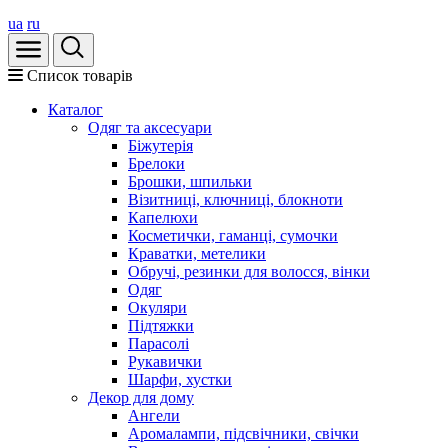
ua
ru
Список товарів
Каталог
Oдяг та аксесуари
Біжутерія
Брелоки
Брошки, шпильки
Візитниці, ключниці, блокноти
Капелюхи
Косметички, гаманці, сумочки
Краватки, метелики
Обручі, резинки для волосся, вінки
Одяг
Окуляри
Підтяжки
Парасолі
Рукавички
Шарфи, хустки
Декор для дому
Ангели
Аромалампи, підсвічники, свічки