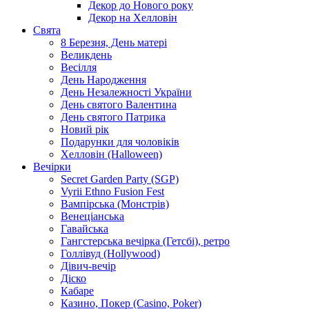
Декор до Нового року
Декор на Хелловін
Свята
8 Березня, День матері
Великдень
Весілля
День Народження
День Незалежності України
День святого Валентина
День святого Патрика
Новий рік
Подарунки для чоловіків
Хелловін (Halloween)
Вечірки
Secret Garden Party (SGP)
Vyrii Ethno Fusion Fest
Вампірська (Монстрів)
Венеціанська
Гавайська
Гангстерська вечірка (Гетсбі), ретро
Голлівуд (Hollywood)
Дівич-вечір
Діско
Кабаре
Казино, Покер (Casino, Poker)