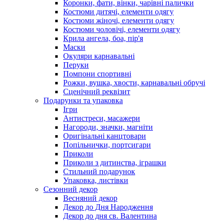
Коронки, фати, вінки, чарівні палички
Костюми дитячі, елементи одягу
Костюми жіночі, елементи одягу
Костюми чоловічі, елементи одягу
Крила ангела, боа, пір'я
Маски
Окуляри карнавальні
Перуки
Помпони спортивні
Рожки, вушка, хвости, карнавальні обручі
Сценічний реквізит
Подарунки та упаковка
Ігри
Антистреси, масажери
Нагороди, значки, магніти
Оригінальні канцтовари
Попільнички, портсигари
Приколи
Приколи з дитинства, іграшки
Стильний подарунок
Упаковка, листівки
Сезонний декор
Весняний декор
Декор до Дня Народження
Декор до дня св. Валентина