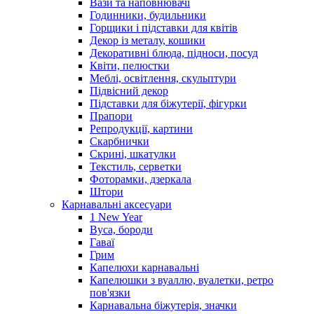
Вази та наповнювачі
Годинники, будильники
Горщики і підставки для квітів
Декор із металу, кошики
Декоративні блюда, підноси, посуд
Квіти, пелюстки
Меблі, освітлення, скульптури
Підвісний декор
Підставки для біжутерії, фігурки
Прапори
Репродукції, картини
Скарбнички
Скрині, шкатулки
Текстиль, серветки
Фоторамки, дзеркала
Штори
Карнавальні аксесуари
1 New Year
Вуса, бороди
Гаваї
Грим
Капелюхи карнавальні
Капелюшки з вуаллю, вуалетки, ретро
пов'язки
Карнавальна біжутерія, значки