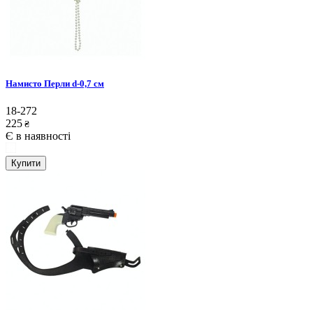
Намисто Перли d-0,7 см
18-272
225
₴
Є в наявності
Купити