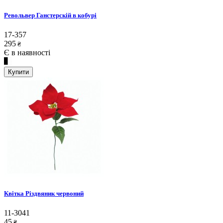
Револьвер Ганстерскій в кобурі
17-357
295
₴
Є в наявності
Купити
Квітка Різдвяник червоний
11-3041
45
₴