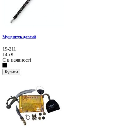
Мундштук довгий
19-211
145
₴
Є в наявності
Купити