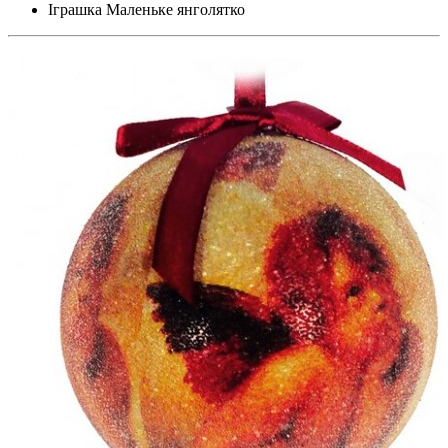
Іграшка Маленьке янголятко