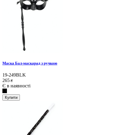
Маска Бал-маскарад з ручкою
19-249BLK
265
₴
Є в наявності
Купити