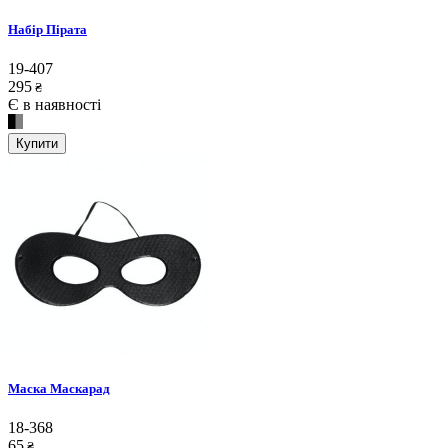
Набір Пірата
19-407
295
₴
Є в наявності
Купити
Маска Маскарад
18-368
65
₴