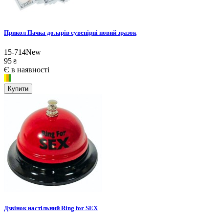
Прикол Пачка доларів сувенірні новий зразок
15-714New
95
₴
Є в наявності
Купити
Дзвінок настільний Ring for SEX