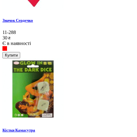
Значок Сердечко
11-288
30
₴
Є в наявності
Купити
Кістки Камасутра