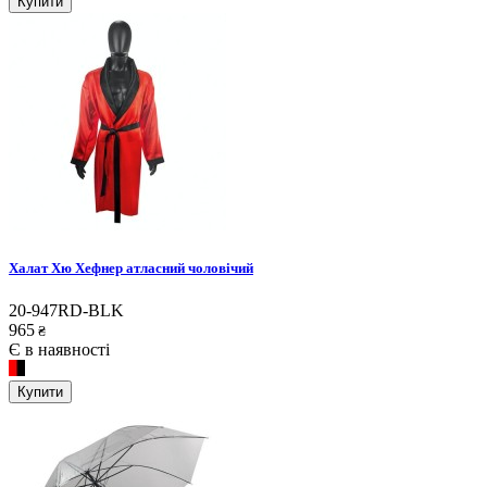
Купити
Халат Хю Хефнер атласний чоловічий
20-947RD-BLK
965
₴
Є в наявності
Купити