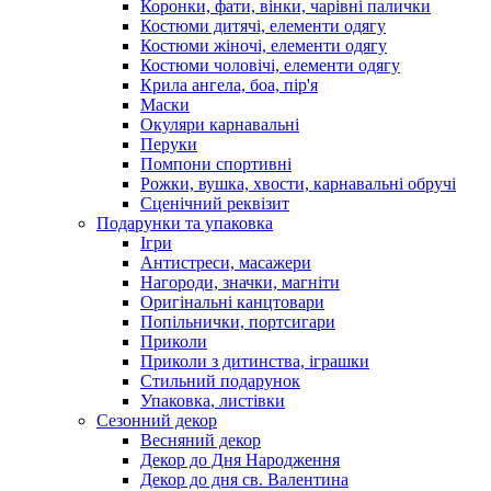
Коронки, фати, вінки, чарівні палички
Костюми дитячі, елементи одягу
Костюми жіночі, елементи одягу
Костюми чоловічі, елементи одягу
Крила ангела, боа, пір'я
Маски
Окуляри карнавальні
Перуки
Помпони спортивні
Рожки, вушка, хвости, карнавальні обручі
Сценічний реквізит
Подарунки та упаковка
Ігри
Антистреси, масажери
Нагороди, значки, магніти
Оригінальні канцтовари
Попільнички, портсигари
Приколи
Приколи з дитинства, іграшки
Стильний подарунок
Упаковка, листівки
Сезонний декор
Весняний декор
Декор до Дня Народження
Декор до дня св. Валентина