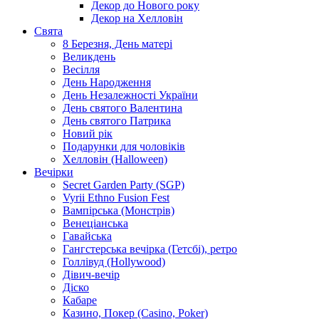
Декор до Нового року
Декор на Хелловін
Свята
8 Березня, День матері
Великдень
Весілля
День Народження
День Незалежності України
День святого Валентина
День святого Патрика
Новий рік
Подарунки для чоловіків
Хелловін (Halloween)
Вечірки
Secret Garden Party (SGP)
Vyrii Ethno Fusion Fest
Вампірська (Монстрів)
Венеціанська
Гавайська
Гангстерська вечірка (Гетсбі), ретро
Голлівуд (Hollywood)
Дівич-вечір
Діско
Кабаре
Казино, Покер (Casino, Poker)