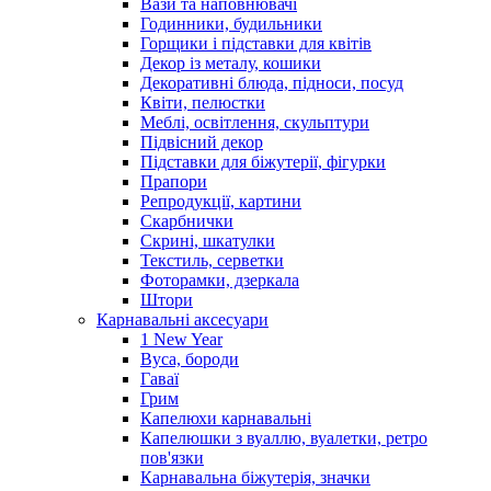
Вази та наповнювачі
Годинники, будильники
Горщики і підставки для квітів
Декор із металу, кошики
Декоративні блюда, підноси, посуд
Квіти, пелюстки
Меблі, освітлення, скульптури
Підвісний декор
Підставки для біжутерії, фігурки
Прапори
Репродукції, картини
Скарбнички
Скрині, шкатулки
Текстиль, серветки
Фоторамки, дзеркала
Штори
Карнавальні аксесуари
1 New Year
Вуса, бороди
Гаваї
Грим
Капелюхи карнавальні
Капелюшки з вуаллю, вуалетки, ретро
пов'язки
Карнавальна біжутерія, значки