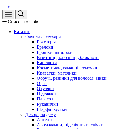
ua
ru
Список товарів
Каталог
Oдяг та аксесуари
Біжутерія
Брелоки
Брошки, шпильки
Візитниці, ключниці, блокноти
Капелюхи
Косметички, гаманці, сумочки
Краватки, метелики
Обручі, резинки для волосся, вінки
Одяг
Окуляри
Підтяжки
Парасолі
Рукавички
Шарфи, хустки
Декор для дому
Ангели
Аромалампи, підсвічники, свічки