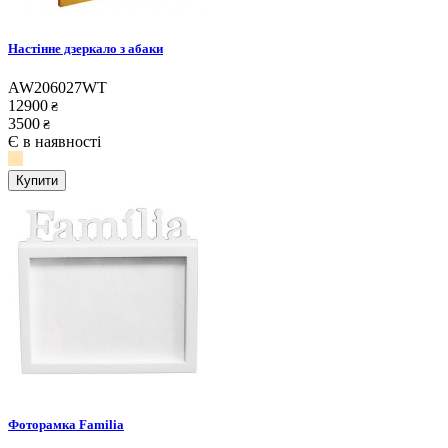
Настінне дзеркало з абаки
AW206027WT
12900
₴
3500
₴
Є в наявності
Купити
Фоторамка Familia