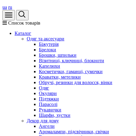
ua
ru
Список товарів
Каталог
Oдяг та аксесуари
Біжутерія
Брелоки
Брошки, шпильки
Візитниці, ключниці, блокноти
Капелюхи
Косметички, гаманці, сумочки
Краватки, метелики
Обручі, резинки для волосся, вінки
Одяг
Окуляри
Підтяжки
Парасолі
Рукавички
Шарфи, хустки
Декор для дому
Ангели
Аромалампи, підсвічники, свічки