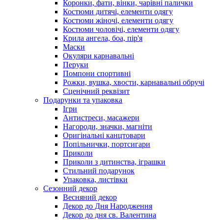
Коронки, фати, вінки, чарівні палички
Костюми дитячі, елементи одягу
Костюми жіночі, елементи одягу
Костюми чоловічі, елементи одягу
Крила ангела, боа, пір'я
Маски
Окуляри карнавальні
Перуки
Помпони спортивні
Рожки, вушка, хвости, карнавальні обручі
Сценічний реквізит
Подарунки та упаковка
Ігри
Антистреси, масажери
Нагороди, значки, магніти
Оригінальні канцтовари
Попільнички, портсигари
Приколи
Приколи з дитинства, іграшки
Стильний подарунок
Упаковка, листівки
Сезонний декор
Весняний декор
Декор до Дня Народження
Декор до дня св. Валентина