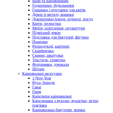
Вази та наповнювачі
Годинники, будильники
Горщики і підставки для квітів
Декор із металу, кошики
Декоративні блюда, підноси, посуд
Квіти, пелюстки
Меблі, освітлення, скульптури
Підвісний декор
Підставки для біжутерії, фігурки
Прапори
Репродукції, картини
Скарбнички
Скрині, шкатулки
Текстиль, серветки
Фоторамки, дзеркала
Штори
Карнавальні аксесуари
1 New Year
Вуса, бороди
Гаваї
Грим
Капелюхи карнавальні
Капелюшки з вуаллю, вуалетки, ретро
пов'язки
Карнавальна біжутерія, значки