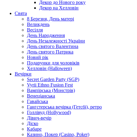
Декор до Нового року
Декор на Хелловін
Свята
8 Березня, День матері
Великдень
Весілля
День Народження
День Незалежності України
День святого Валентина
День святого Патрика
Новий рік
Подарунки для чоловіків
Хелловін (Halloween)
Вечірки
Secret Garden Party (SGP)
Vyrii Ethno Fusion Fest
Вампірська (Монстрів)
Венеціанська
Гавайська
Гангстерська вечірка (Гетсбі), ретро
Голлівуд (Hollywood)
Дівич-вечір
Діско
Кабаре
Казино, Покер (Casino, Poker)