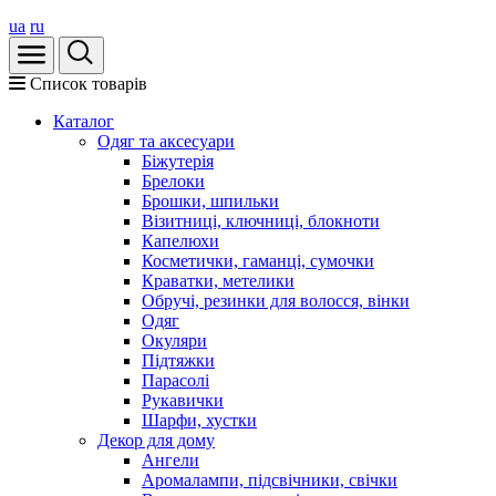
ua
ru
Список товарів
Каталог
Oдяг та аксесуари
Біжутерія
Брелоки
Брошки, шпильки
Візитниці, ключниці, блокноти
Капелюхи
Косметички, гаманці, сумочки
Краватки, метелики
Обручі, резинки для волосся, вінки
Одяг
Окуляри
Підтяжки
Парасолі
Рукавички
Шарфи, хустки
Декор для дому
Ангели
Аромалампи, підсвічники, свічки