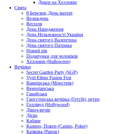
Декор на Хелловін
Свята
8 Березня, День матері
Великдень
Весілля
День Народження
День Незалежності України
День святого Валентина
День святого Патрика
Новий рік
Подарунки для чоловіків
Хелловін (Halloween)
Вечірки
Secret Garden Party (SGP)
Vyrii Ethno Fusion Fest
Вампірська (Монстрів)
Венеціанська
Гавайська
Гангстерська вечірка (Гетсбі), ретро
Голлівуд (Hollywood)
Дівич-вечір
Діско
Кабаре
Казино, Покер (Casino, Poker)
Казкова (Ранок)