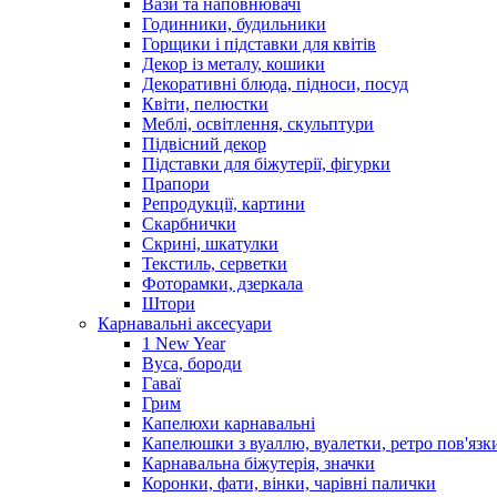
Вази та наповнювачі
Годинники, будильники
Горщики і підставки для квітів
Декор із металу, кошики
Декоративні блюда, підноси, посуд
Квіти, пелюстки
Меблі, освітлення, скульптури
Підвісний декор
Підставки для біжутерії, фігурки
Прапори
Репродукції, картини
Скарбнички
Скрині, шкатулки
Текстиль, серветки
Фоторамки, дзеркала
Штори
Карнавальні аксесуари
1 New Year
Вуса, бороди
Гаваї
Грим
Капелюхи карнавальні
Капелюшки з вуаллю, вуалетки, ретро пов'язк
Карнавальна біжутерія, значки
Коронки, фати, вінки, чарівні палички