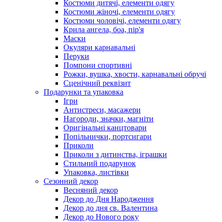
Костюми дитячі, елементи одягу
Костюми жіночі, елементи одягу
Костюми чоловічі, елементи одягу
Крила ангела, боа, пір'я
Маски
Окуляри карнавальні
Перуки
Помпони спортивні
Рожки, вушка, хвости, карнавальні обручі
Сценічний реквізит
Подарунки та упаковка
Ігри
Антистреси, масажери
Нагороди, значки, магніти
Оригінальні канцтовари
Попільнички, портсигари
Приколи
Приколи з дитинства, іграшки
Стильний подарунок
Упаковка, листівки
Сезонний декор
Весняний декор
Декор до Дня Народження
Декор до дня св. Валентина
Декор до Нового року