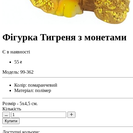
Фігурка Тигреня з монетами
Є в наявності
55
₴
Модель:
99-362
Колір:
помаранчевий
Матеріал:
полімер
Розмір - 5х4,5 см.
Кількість
Купити
Доступні кольори: