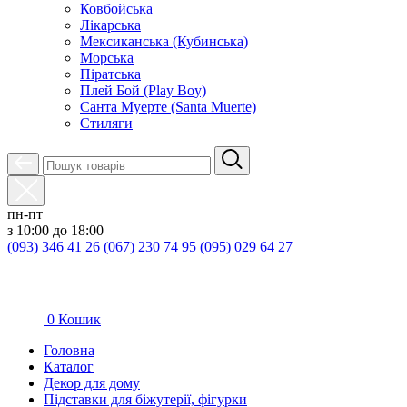
Ковбойська
Лікарська
Мексиканська (Кубинська)
Морська
Піратська
Плей Бой (Play Boy)
Санта Муерте (Santa Muerte)
Стиляги
пн-пт
з 10:00 до 18:00
(093) 346 41 26
(067) 230 74 95
(095) 029 64 27
0
Кошик
Головна
Каталог
Декор для дому
Підставки для біжутерії, фігурки