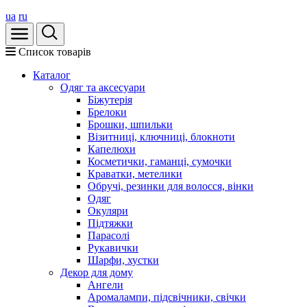
ua
ru
Список товарів
Каталог
Oдяг та аксесуари
Біжутерія
Брелоки
Брошки, шпильки
Візитниці, ключниці, блокноти
Капелюхи
Косметички, гаманці, сумочки
Краватки, метелики
Обручі, резинки для волосся, вінки
Одяг
Окуляри
Підтяжки
Парасолі
Рукавички
Шарфи, хустки
Декор для дому
Ангели
Аромалампи, підсвічники, свічки