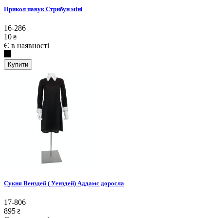
Прикол павук Стрибун міні
16-286
10
₴
Є в наявності
Купити
Сукня Венздей ( Уенздей) Аддамс доросла
17-806
895
₴