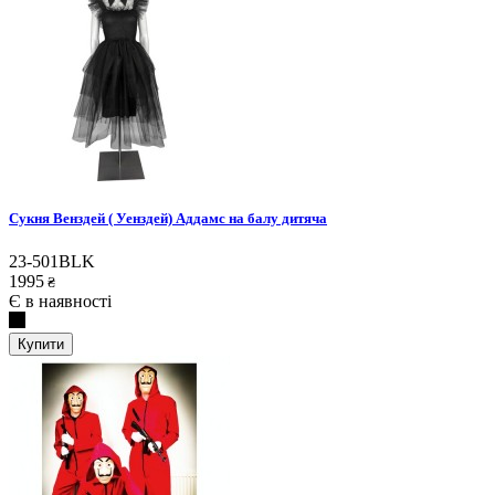
Сукня Венздей ( Уенздей) Аддамс на балу дитяча
23-501BLK
1995
₴
Є в наявності
Купити