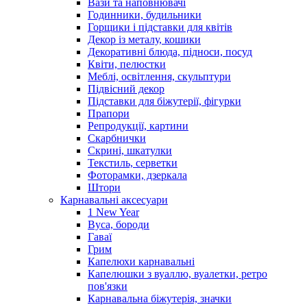
Вази та наповнювачі
Годинники, будильники
Горщики і підставки для квітів
Декор із металу, кошики
Декоративні блюда, підноси, посуд
Квіти, пелюстки
Меблі, освітлення, скульптури
Підвісний декор
Підставки для біжутерії, фігурки
Прапори
Репродукції, картини
Скарбнички
Скрині, шкатулки
Текстиль, серветки
Фоторамки, дзеркала
Штори
Карнавальні аксесуари
1 New Year
Вуса, бороди
Гаваї
Грим
Капелюхи карнавальні
Капелюшки з вуаллю, вуалетки, ретро
пов'язки
Карнавальна біжутерія, значки