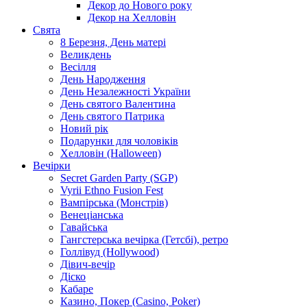
Декор до Нового року
Декор на Хелловін
Свята
8 Березня, День матері
Великдень
Весілля
День Народження
День Незалежності України
День святого Валентина
День святого Патрика
Новий рік
Подарунки для чоловіків
Хелловін (Halloween)
Вечірки
Secret Garden Party (SGP)
Vyrii Ethno Fusion Fest
Вампірська (Монстрів)
Венеціанська
Гавайська
Гангстерська вечірка (Гетсбі), ретро
Голлівуд (Hollywood)
Дівич-вечір
Діско
Кабаре
Казино, Покер (Casino, Poker)