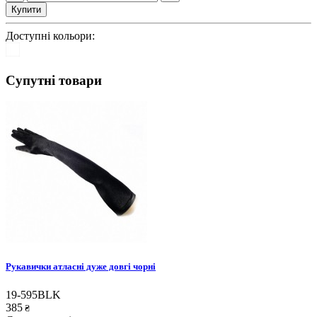
Купити
Доступні кольори:
Супутні товари
Рукавички атласні дуже довгі чорні
19-595BLK
385
₴