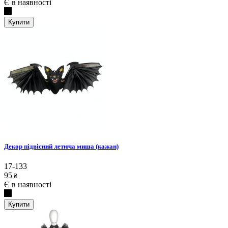
Є в наявності
Купити
Декор підвісний летюча миша (кажан)
17-133
95
₴
Є в наявності
Купити