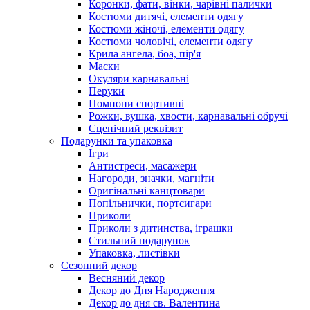
Коронки, фати, вінки, чарівні палички
Костюми дитячі, елементи одягу
Костюми жіночі, елементи одягу
Костюми чоловічі, елементи одягу
Крила ангела, боа, пір'я
Маски
Окуляри карнавальні
Перуки
Помпони спортивні
Рожки, вушка, хвости, карнавальні обручі
Сценічний реквізит
Подарунки та упаковка
Ігри
Антистреси, масажери
Нагороди, значки, магніти
Оригінальні канцтовари
Попільнички, портсигари
Приколи
Приколи з дитинства, іграшки
Стильний подарунок
Упаковка, листівки
Сезонний декор
Весняний декор
Декор до Дня Народження
Декор до дня св. Валентина