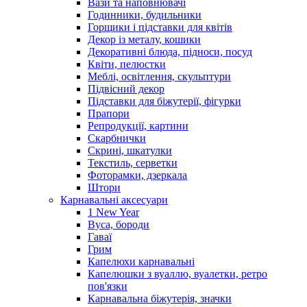
Вази та наповнювачі
Годинники, будильники
Горщики і підставки для квітів
Декор із металу, кошики
Декоративні блюда, підноси, посуд
Квіти, пелюстки
Меблі, освітлення, скульптури
Підвісний декор
Підставки для біжутерії, фігурки
Прапори
Репродукції, картини
Скарбнички
Скрині, шкатулки
Текстиль, серветки
Фоторамки, дзеркала
Штори
Карнавальні аксесуари
1 New Year
Вуса, бороди
Гаваї
Грим
Капелюхи карнавальні
Капелюшки з вуаллю, вуалетки, ретро
пов'язки
Карнавальна біжутерія, значки