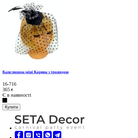
Капелюшок-міні Карина з трояндою
16-716
365
₴
Є в наявності
Купити