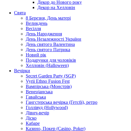
Декор до Нового року
Декор на Хелловін
Свята
8 Березня, День матері
Великдень
Весілля
День Народження
День Незалежності України
День святого Валентина
День святого Патрика
Новий рік
Подарунки для чоловіків
Хелловін (Halloween)
Вечірки
Secret Garden Party (SGP)
Vyrii Ethno Fusion Fest
Вампірська (Монстрів)
Венеціанська
Гавайська
Гангстерська вечірка (Гетсбі), ретро
Голлівуд (Hollywood)
Дівич-вечір
Діско
Кабаре
Казино, Покер (Casino, Poker)