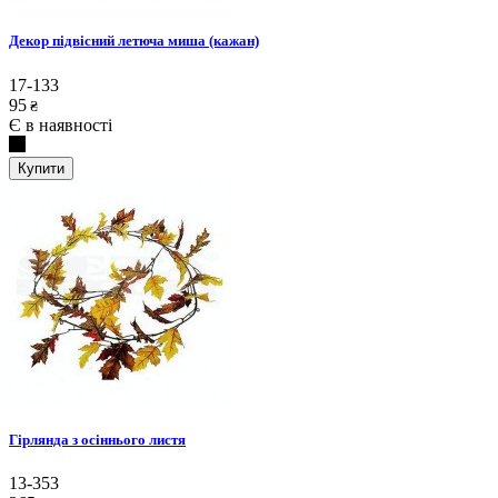
Декор підвісний летюча миша (кажан)
17-133
95
₴
Є в наявності
Купити
Гірлянда з осіннього листя
13-353