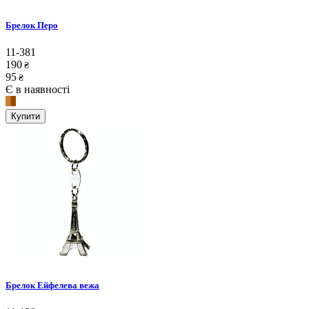
Брелок Перо
11-381
190
₴
95
₴
Є в наявності
Купити
Брелок Ейфелева вежа