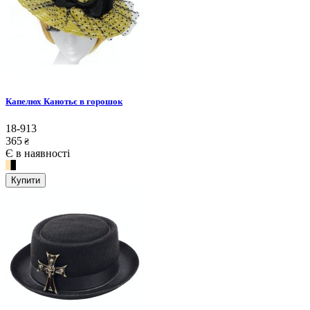
Капелюх Канотьє в горошок
18-913
365
₴
Є в наявності
Купити