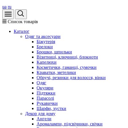
ua
ru
Список товарів
Каталог
Oдяг та аксесуари
Біжутерія
Брелоки
Брошки, шпильки
Візитниці, ключниці, блокноти
Капелюхи
Косметички, гаманці, сумочки
Краватки, метелики
Обручі, резинки для волосся, вінки
Одяг
Окуляри
Підтяжки
Парасолі
Рукавички
Шарфи, хустки
Декор для дому
Ангели
Аромалампи, підсвічники, свічки