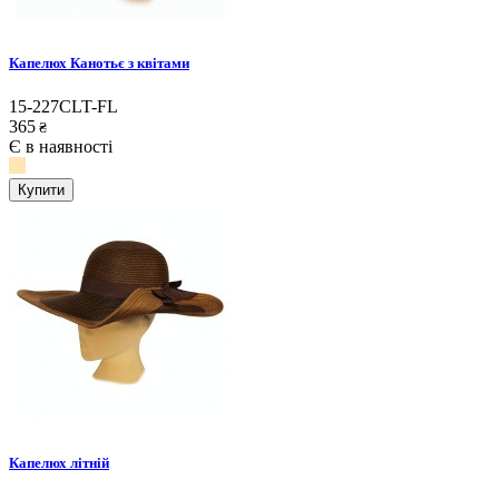
Капелюх Канотьє з квітами
15-227CLT-FL
365
₴
Є в наявності
Купити
Капелюх літній