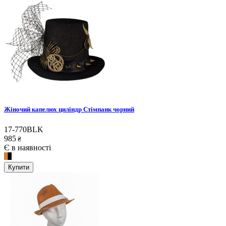
Жіночий капелюх циліндр Стімпанк чорний
17-770BLK
985
₴
Є в наявності
Купити