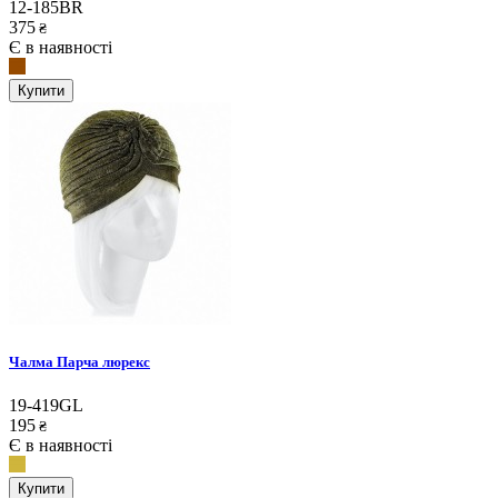
12-185BR
375
₴
Є в наявності
Купити
Чалма Парча люрекс
19-419GL
195
₴
Є в наявності
Купити