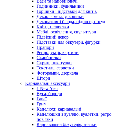
Вази та наповнювачі
Годинники, будильники
Горщики і підставки для квітів
Декор із металу, кошики
Декоративні блюда, підноси, посуд
Квіти, пелюстки
Меблі, освітлення, скульптури
Підвісний декор
Підставки для біжутерії, фігурки
Прапори
Репродукції, картини
Скарбнички
Скрині, шкатулки
Текстиль, серветки
Фоторамки, дзеркала
Штори
Карнавальні аксесуари
1 New Year
Вуса, бороди
Гаваї
Грим
Капелюхи карнавальні
Капелюшки з вуаллю, вуалетки, ретро
пов'язки
Карнавальна біжутерія, значки