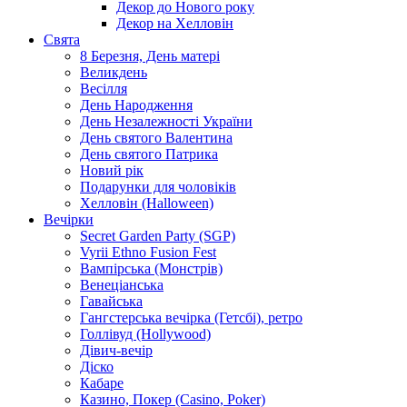
Декор до Нового року
Декор на Хелловін
Свята
8 Березня, День матері
Великдень
Весілля
День Народження
День Незалежності України
День святого Валентина
День святого Патрика
Новий рік
Подарунки для чоловіків
Хелловін (Halloween)
Вечірки
Secret Garden Party (SGP)
Vyrii Ethno Fusion Fest
Вампірська (Монстрів)
Венеціанська
Гавайська
Гангстерська вечірка (Гетсбі), ретро
Голлівуд (Hollywood)
Дівич-вечір
Діско
Кабаре
Казино, Покер (Casino, Poker)