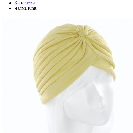
Капелюхи
Чалма Knit