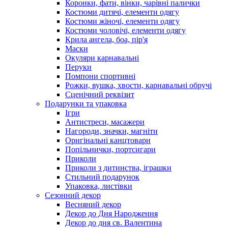
Коронки, фати, вінки, чарівні палички
Костюми дитячі, елементи одягу
Костюми жіночі, елементи одягу
Костюми чоловічі, елементи одягу
Крила ангела, боа, пір'я
Маски
Окуляри карнавальні
Перуки
Помпони спортивні
Рожки, вушка, хвости, карнавальні обручі
Сценічний реквізит
Подарунки та упаковка
Ігри
Антистреси, масажери
Нагороди, значки, магніти
Оригінальні канцтовари
Попільнички, портсигари
Приколи
Приколи з дитинства, іграшки
Стильний подарунок
Упаковка, листівки
Сезонний декор
Весняний декор
Декор до Дня Народження
Декор до дня св. Валентина