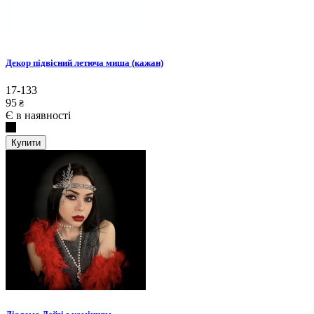
Декор підвісний летюча миша (кажан)
17-133
95
₴
Є в наявності
Купити