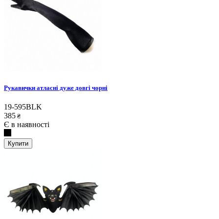
Рукавички атласні дуже довгі чорні
19-595BLK
385
₴
Є в наявності
Купити