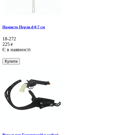
Намисто Перли d-0,7 см
18-272
225
₴
Є в наявності
Купити
Револьвер Ганстерскій в кобурі