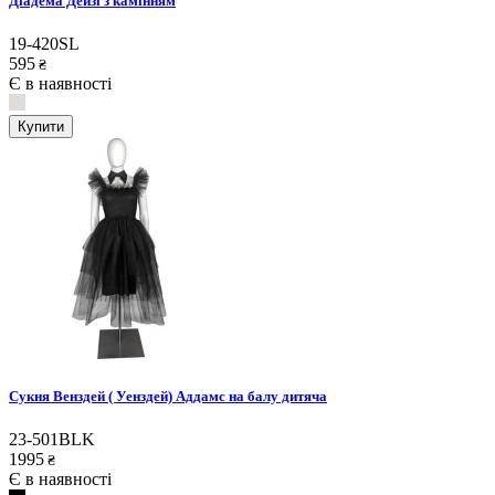
Діадема Дейзі з камінням
19-420SL
595
₴
Є в наявності
Купити
Сукня Венздей ( Уенздей) Аддамс на балу дитяча
23-501BLK
1995
₴
Є в наявності