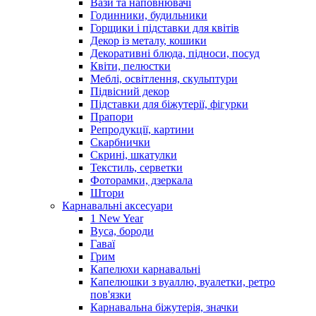
Вази та наповнювачі
Годинники, будильники
Горщики і підставки для квітів
Декор із металу, кошики
Декоративні блюда, підноси, посуд
Квіти, пелюстки
Меблі, освітлення, скульптури
Підвісний декор
Підставки для біжутерії, фігурки
Прапори
Репродукції, картини
Скарбнички
Скрині, шкатулки
Текстиль, серветки
Фоторамки, дзеркала
Штори
Карнавальні аксесуари
1 New Year
Вуса, бороди
Гаваї
Грим
Капелюхи карнавальні
Капелюшки з вуаллю, вуалетки, ретро
пов'язки
Карнавальна біжутерія, значки