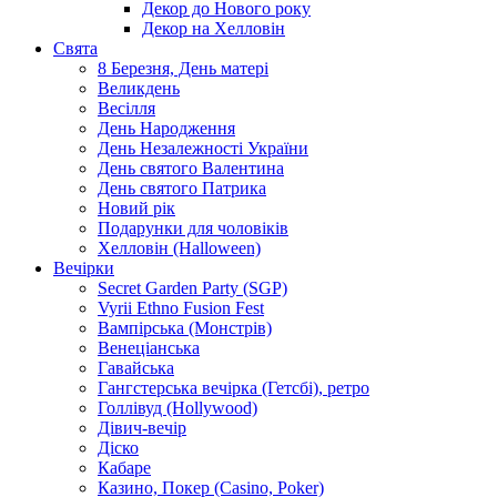
Декор до Нового року
Декор на Хелловін
Свята
8 Березня, День матері
Великдень
Весілля
День Народження
День Незалежності України
День святого Валентина
День святого Патрика
Новий рік
Подарунки для чоловіків
Хелловін (Halloween)
Вечірки
Secret Garden Party (SGP)
Vyrii Ethno Fusion Fest
Вампірська (Монстрів)
Венеціанська
Гавайська
Гангстерська вечірка (Гетсбі), ретро
Голлівуд (Hollywood)
Дівич-вечір
Діско
Кабаре
Казино, Покер (Casino, Poker)