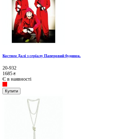
Костюм Далі з серіалу Паперовий будинок.
20-932
1685
₴
Є в наявності
Купити