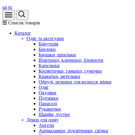
ua
ru
Список товарів
Каталог
Oдяг та аксесуари
Біжутерія
Брелоки
Брошки, шпильки
Візитниці, ключниці, блокноти
Капелюхи
Косметички, гаманці, сумочки
Краватки, метелики
Обручі, резинки для волосся, вінки
Одяг
Окуляри
Підтяжки
Парасолі
Рукавички
Шарфи, хустки
Декор для дому
Ангели
Аромалампи, підсвічники, свічки