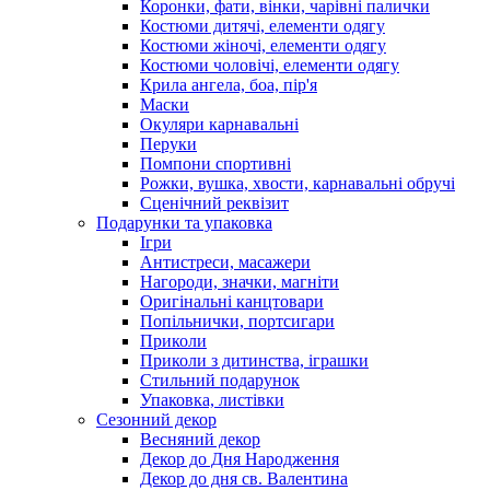
Коронки, фати, вінки, чарівні палички
Костюми дитячі, елементи одягу
Костюми жіночі, елементи одягу
Костюми чоловічі, елементи одягу
Крила ангела, боа, пір'я
Маски
Окуляри карнавальні
Перуки
Помпони спортивні
Рожки, вушка, хвости, карнавальні обручі
Сценічний реквізит
Подарунки та упаковка
Ігри
Антистреси, масажери
Нагороди, значки, магніти
Оригінальні канцтовари
Попільнички, портсигари
Приколи
Приколи з дитинства, іграшки
Стильний подарунок
Упаковка, листівки
Сезонний декор
Весняний декор
Декор до Дня Народження
Декор до дня св. Валентина