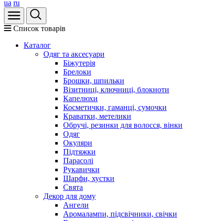
ua
ru
Список товарів
Каталог
Oдяг та аксесуари
Біжутерія
Брелоки
Брошки, шпильки
Візитниці, ключниці, блокноти
Капелюхи
Косметички, гаманці, сумочки
Краватки, метелики
Обручі, резинки для волосся, вінки
Одяг
Окуляри
Підтяжки
Парасолі
Рукавички
Шарфи, хустки
Свята
Декор для дому
Ангели
Аромалампи, підсвічники, свічки