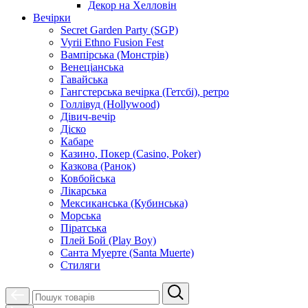
Декор на Хелловін
Вечірки
Secret Garden Party (SGP)
Vyrii Ethno Fusion Fest
Вампірська (Монстрів)
Венеціанська
Гавайська
Гангстерська вечірка (Гетсбі), ретро
Голлівуд (Hollywood)
Дівич-вечір
Діско
Кабаре
Казино, Покер (Casino, Poker)
Казкова (Ранок)
Ковбойська
Лікарська
Мексиканська (Кубинська)
Морська
Піратська
Плей Бой (Play Boy)
Санта Муерте (Santa Muerte)
Стиляги