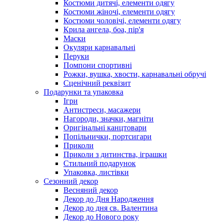
Костюми дитячі, елементи одягу
Костюми жіночі, елементи одягу
Костюми чоловічі, елементи одягу
Крила ангела, боа, пір'я
Маски
Окуляри карнавальні
Перуки
Помпони спортивні
Рожки, вушка, хвости, карнавальні обручі
Сценічний реквізит
Подарунки та упаковка
Ігри
Антистреси, масажери
Нагороди, значки, магніти
Оригінальні канцтовари
Попільнички, портсигари
Приколи
Приколи з дитинства, іграшки
Стильний подарунок
Упаковка, листівки
Сезонний декор
Весняний декор
Декор до Дня Народження
Декор до дня св. Валентина
Декор до Нового року