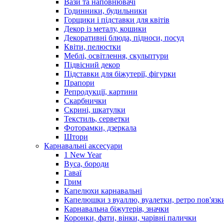
Вази та наповнювачі
Годинники, будильники
Горщики і підставки для квітів
Декор із металу, кошики
Декоративні блюда, підноси, посуд
Квіти, пелюстки
Меблі, освітлення, скульптури
Підвісний декор
Підставки для біжутерії, фігурки
Прапори
Репродукції, картини
Скарбнички
Скрині, шкатулки
Текстиль, серветки
Фоторамки, дзеркала
Штори
Карнавальні аксесуари
1 New Year
Вуса, бороди
Гаваї
Грим
Капелюхи карнавальні
Капелюшки з вуаллю, вуалетки, ретро пов'язк
Карнавальна біжутерія, значки
Коронки, фати, вінки, чарівні палички