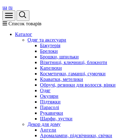
ua
ru
Список товарів
Каталог
Oдяг та аксесуари
Біжутерія
Брелоки
Брошки, шпильки
Візитниці, ключниці, блокноти
Капелюхи
Косметички, гаманці, сумочки
Краватки, метелики
Обручі, резинки для волосся, вінки
Одяг
Окуляри
Підтяжки
Парасолі
Рукавички
Шарфи, хустки
Декор для дому
Ангели
Аромалампи, підсвічники, свічки