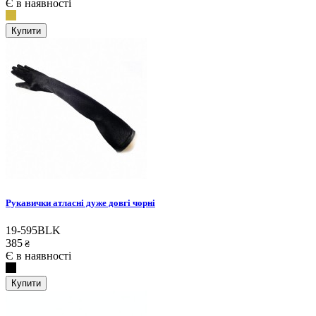
Є в наявності
Купити
Рукавички атласні дуже довгі чорні
19-595BLK
385
₴
Є в наявності
Купити