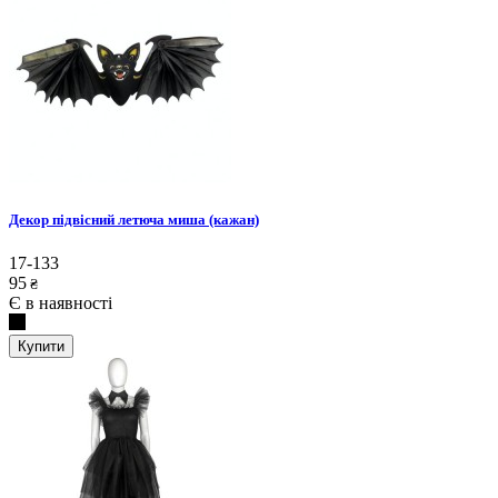
Декор підвісний летюча миша (кажан)
17-133
95
₴
Є в наявності
Купити