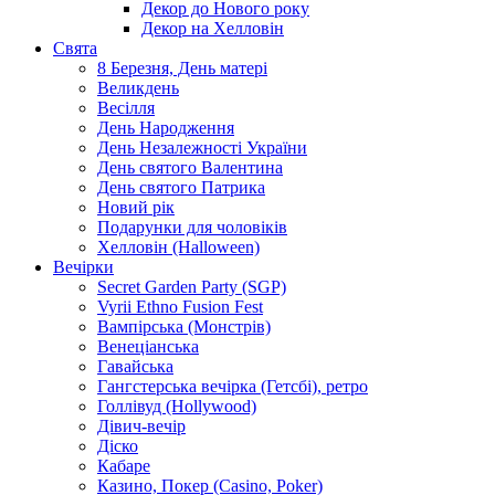
Декор до Нового року
Декор на Хелловін
Свята
8 Березня, День матері
Великдень
Весілля
День Народження
День Незалежності України
День святого Валентина
День святого Патрика
Новий рік
Подарунки для чоловіків
Хелловін (Halloween)
Вечірки
Secret Garden Party (SGP)
Vyrii Ethno Fusion Fest
Вампірська (Монстрів)
Венеціанська
Гавайська
Гангстерська вечірка (Гетсбі), ретро
Голлівуд (Hollywood)
Дівич-вечір
Діско
Кабаре
Казино, Покер (Casino, Poker)