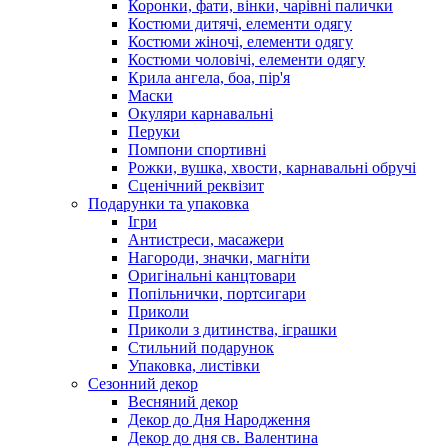
Коронки, фати, вінки, чарівні палички
Костюми дитячі, елементи одягу
Костюми жіночі, елементи одягу
Костюми чоловічі, елементи одягу
Крила ангела, боа, пір'я
Маски
Окуляри карнавальні
Перуки
Помпони спортивні
Рожки, вушка, хвости, карнавальні обручі
Сценічний реквізит
Подарунки та упаковка
Ігри
Антистреси, масажери
Нагороди, значки, магніти
Оригінальні канцтовари
Попільнички, портсигари
Приколи
Приколи з дитинства, іграшки
Стильний подарунок
Упаковка, листівки
Сезонний декор
Весняний декор
Декор до Дня Народження
Декор до дня св. Валентина