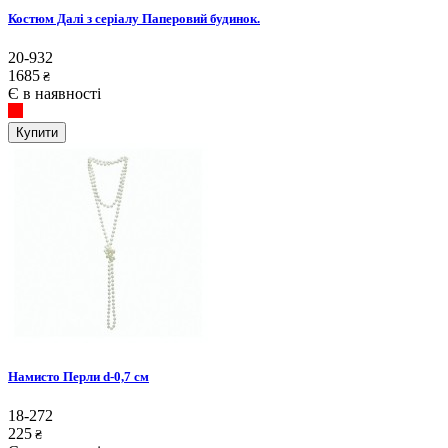
Костюм Далі з серіалу Паперовий будинок.
20-932
1685
₴
Є в наявності
Купити
Намисто Перли d-0,7 см
18-272
225
₴