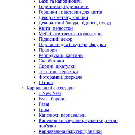
Вази та наповнювачі
Годинники, будильники
Горщики і підставки для квітів
Декор із металу, кошики
Декоративні блюда, підноси, посуд
Квіти, пелюстки
Меблі, освітлення, скульптури
Підвісний декор
Підставки для біжутерії, фігурки
Прапори
Репродукції, картини
Скарбнички
Скрині, шкатулки
Текстиль, серветки
Фоторамки, дзеркала
Штори
Карнавальні аксесуари
1 New Year
Вуса, бороди
Гаваї
Грим
Капелюхи карнавальні
Капелюшки з вуаллю, вуалетки, ретро
пов'язки
Карнавальна біжутерія, значки