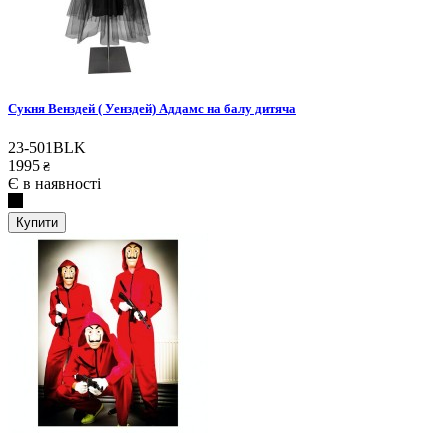
Сукня Венздей ( Уенздей) Аддамс на балу дитяча
23-501BLK
1995
₴
Є в наявності
Купити