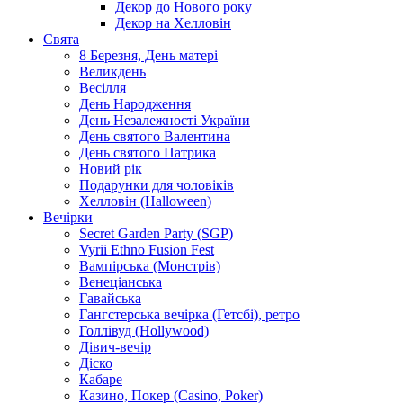
Декор до Нового року
Декор на Хелловін
Свята
8 Березня, День матері
Великдень
Весілля
День Народження
День Незалежності України
День святого Валентина
День святого Патрика
Новий рік
Подарунки для чоловіків
Хелловін (Halloween)
Вечірки
Secret Garden Party (SGP)
Vyrii Ethno Fusion Fest
Вампірська (Монстрів)
Венеціанська
Гавайська
Гангстерська вечірка (Гетсбі), ретро
Голлівуд (Hollywood)
Дівич-вечір
Діско
Кабаре
Казино, Покер (Casino, Poker)