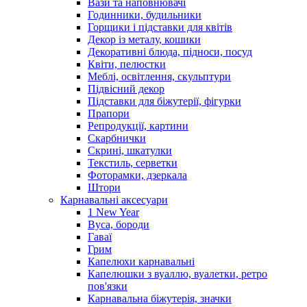
Вази та наповнювачі
Годинники, будильники
Горщики і підставки для квітів
Декор із металу, кошики
Декоративні блюда, підноси, посуд
Квіти, пелюстки
Меблі, освітлення, скульптури
Підвісний декор
Підставки для біжутерії, фігурки
Прапори
Репродукції, картини
Скарбнички
Скрині, шкатулки
Текстиль, серветки
Фоторамки, дзеркала
Штори
Карнавальні аксесуари
1 New Year
Вуса, бороди
Гаваї
Грим
Капелюхи карнавальні
Капелюшки з вуаллю, вуалетки, ретро
пов'язки
Карнавальна біжутерія, значки