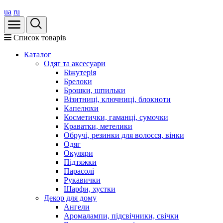
ua
ru
Список товарів
Каталог
Oдяг та аксесуари
Біжутерія
Брелоки
Брошки, шпильки
Візитниці, ключниці, блокноти
Капелюхи
Косметички, гаманці, сумочки
Краватки, метелики
Обручі, резинки для волосся, вінки
Одяг
Окуляри
Підтяжки
Парасолі
Рукавички
Шарфи, хустки
Декор для дому
Ангели
Аромалампи, підсвічники, свічки