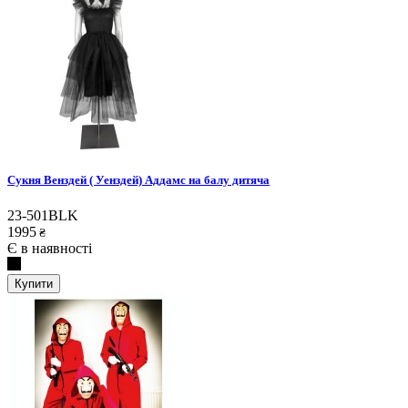
Сукня Венздей ( Уенздей) Аддамс на балу дитяча
23-501BLK
1995
₴
Є в наявності
Купити