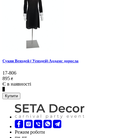
Сукня Венздей ( Уенздей) Аддамс доросла
17-806
895
₴
Є в наявності
Купити
Режим роботи
пн-пт