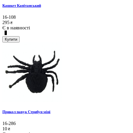
Кашкет Капітанський
16-108
295
₴
Є в наявності
Купити
Прикол павук Стрибун міні
16-286
10
₴