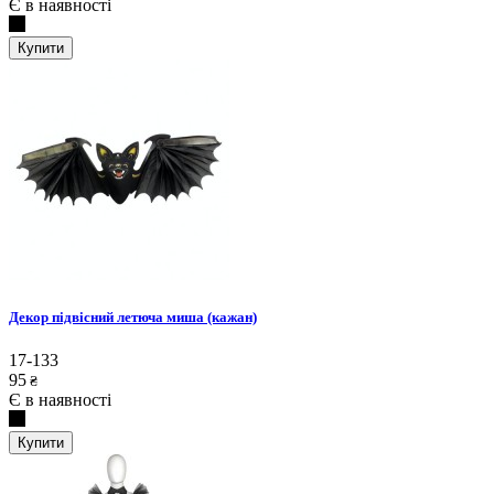
Є в наявності
Купити
Декор підвісний летюча миша (кажан)
17-133
95
₴
Є в наявності
Купити