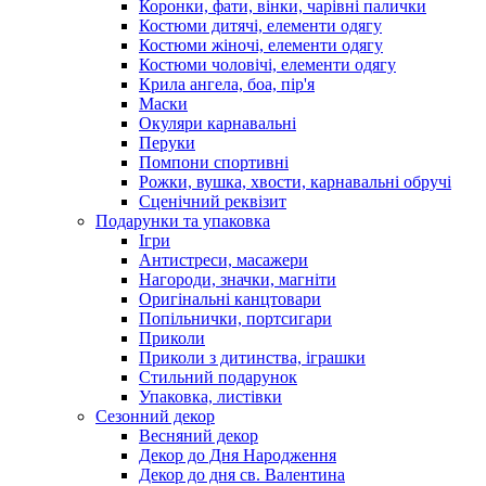
Коронки, фати, вінки, чарівні палички
Костюми дитячі, елементи одягу
Костюми жіночі, елементи одягу
Костюми чоловічі, елементи одягу
Крила ангела, боа, пір'я
Маски
Окуляри карнавальні
Перуки
Помпони спортивні
Рожки, вушка, хвости, карнавальні обручі
Сценічний реквізит
Подарунки та упаковка
Ігри
Антистреси, масажери
Нагороди, значки, магніти
Оригінальні канцтовари
Попільнички, портсигари
Приколи
Приколи з дитинства, іграшки
Стильний подарунок
Упаковка, листівки
Сезонний декор
Весняний декор
Декор до Дня Народження
Декор до дня св. Валентина