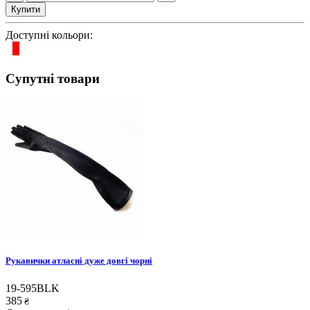
Купити
Доступні кольори:
Супутні товари
Рукавички атласні дуже довгі чорні
19-595BLK
385
₴