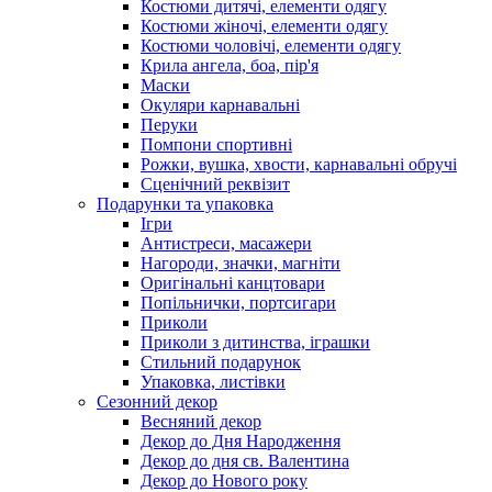
Костюми дитячі, елементи одягу
Костюми жіночі, елементи одягу
Костюми чоловічі, елементи одягу
Крила ангела, боа, пір'я
Маски
Окуляри карнавальні
Перуки
Помпони спортивні
Рожки, вушка, хвости, карнавальні обручі
Сценічний реквізит
Подарунки та упаковка
Ігри
Антистреси, масажери
Нагороди, значки, магніти
Оригінальні канцтовари
Попільнички, портсигари
Приколи
Приколи з дитинства, іграшки
Стильний подарунок
Упаковка, листівки
Сезонний декор
Весняний декор
Декор до Дня Народження
Декор до дня св. Валентина
Декор до Нового року