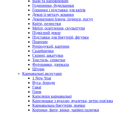
Вази та наповнювачі
Годинники, будильники
Горщики і підставки для квітів
Декор із металу, кошики
Декоративні блюда, підноси, посуд
Квіти, пелюстки
Меблі, освітлення, скульптури
Підвісний декор
Підставки для біжутерії, фігурки
Прапори
Репродукції, картини
Скарбнички
Скрині, шкатулки
Текстиль, серветки
Фоторамки, дзеркала
Штори
Карнавальні аксесуари
1 New Year
Вуса, бороди
Гаваї
Грим
Капелюхи карнавальні
Капелюшки з вуаллю, вуалетки, ретро пов'язк
Карнавальна біжутерія, значки
Коронки, фати, вінки, чарівні палички