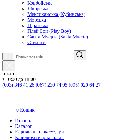
Ковбойська
Лікарська
Мексиканська (Кубинська)
Морська
Піратська
Плей Бой (Play Boy)
Санта Муерте (Santa Muerte)
Стиляги
пн-пт
з 10:00 до 18:00
(093) 346 41 26
(067) 230 74 95
(095) 029 64 27
0
Кошик
Головна
Каталог
Карнавальні аксесуари
Капелюхи карнавальні