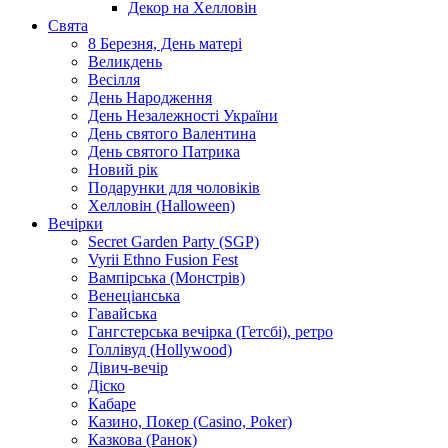
Декор на Хелловін
Свята
8 Березня, День матері
Великдень
Весілля
День Народження
День Незалежності України
День святого Валентина
День святого Патрика
Новий рік
Подарунки для чоловіків
Хелловін (Halloween)
Вечірки
Secret Garden Party (SGP)
Vyrii Ethno Fusion Fest
Вампірська (Монстрів)
Венеціанська
Гавайська
Гангстерська вечірка (Гетсбі), ретро
Голлівуд (Hollywood)
Дівич-вечір
Діско
Кабаре
Казино, Покер (Casino, Poker)
Казкова (Ранок)