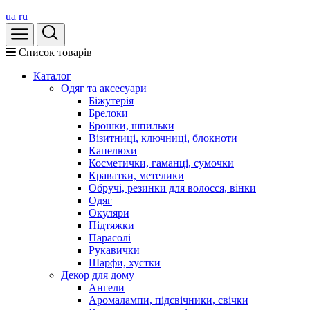
ua
ru
Список товарів
Каталог
Oдяг та аксесуари
Біжутерія
Брелоки
Брошки, шпильки
Візитниці, ключниці, блокноти
Капелюхи
Косметички, гаманці, сумочки
Краватки, метелики
Обручі, резинки для волосся, вінки
Одяг
Окуляри
Підтяжки
Парасолі
Рукавички
Шарфи, хустки
Декор для дому
Ангели
Аромалампи, підсвічники, свічки