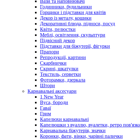
Вази та наповнювачі
Годинники, будильники
Горщики і підставки для квітів
Декор із металу, кошики
Декоративні блюда, підноси, посуд
Квіти, пелюстки
Меблі, освітлення, скульптури
Підвісний декор
Підставки для біжутерії, фігурки
Прапори
Репродукції, картини
Скарбнички
Скрині, шкатулки
Текстиль, серветки
Фоторамки, дзеркала
Штори
Карнавальні аксесуари
1 New Year
Вуса, бороди
Гаваї
Грим
Капелюхи карнавальні
Капелюшки з вуаллю, вуалетки, ретро пов'язк
Карнавальна біжутерія, значки
Коронки, фати, вінки, чарівні палички