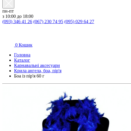
пн-пт
з 10:00 до 18:00
(093) 346 41 26
(067) 230 74 95
(095) 029 64 27
0
Кошик
Головна
Каталог
Карнавальні аксесуари
Крила ангела, боа, пір'я
Боа із пір'я 60 г