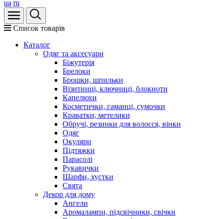
ua
ru
Список товарів
Каталог
Oдяг та аксесуари
Біжутерія
Брелоки
Брошки, шпильки
Візитниці, ключниці, блокноти
Капелюхи
Косметички, гаманці, сумочки
Краватки, метелики
Обручі, резинки для волосся, вінки
Одяг
Окуляри
Підтяжки
Парасолі
Рукавички
Шарфи, хустки
Свята
Декор для дому
Ангели
Аромалампи, підсвічники, свічки