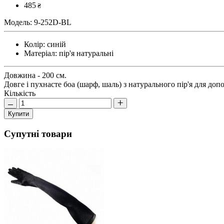
485
₴
Модель:
9-252D-BL
Колір:
синій
Матеріал:
пір'я натуральні
Довжина - 200 см.
Довге і пухнасте боа (шарф, шаль) з натурального пір'я для допо
Кількість
Купити
Супутні товари