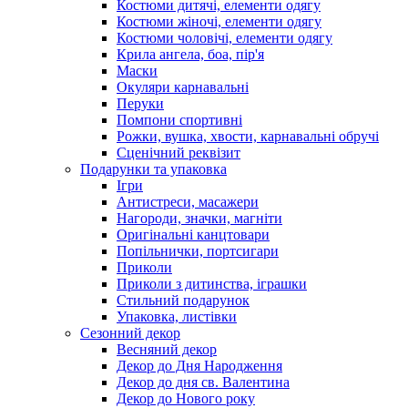
Костюми дитячі, елементи одягу
Костюми жіночі, елементи одягу
Костюми чоловічі, елементи одягу
Крила ангела, боа, пір'я
Маски
Окуляри карнавальні
Перуки
Помпони спортивні
Рожки, вушка, хвости, карнавальні обручі
Сценічний реквізит
Подарунки та упаковка
Ігри
Антистреси, масажери
Нагороди, значки, магніти
Оригінальні канцтовари
Попільнички, портсигари
Приколи
Приколи з дитинства, іграшки
Стильний подарунок
Упаковка, листівки
Сезонний декор
Весняний декор
Декор до Дня Народження
Декор до дня св. Валентина
Декор до Нового року