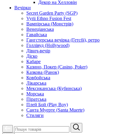
Декор на Хелловін
Вечірки
Secret Garden Party (SGP)
Vyrii Ethno Fusion Fest
Вампірська (Монстрів)
Венеціанська
Гавайська
Гангстерська вечірка (Гетсбі), ретро
Голлівуд (Hollywood)
Дівич-вечір
Діско
Кабаре
Казино, Покер (Casino, Poker)
Казкова (Ранок)
Ковбойська
Лікарська
Мексиканська (Кубинська)
Морська
Піратська
Плей Бой (Play Boy)
Санта Муерте (Santa Muerte)
Стиляги