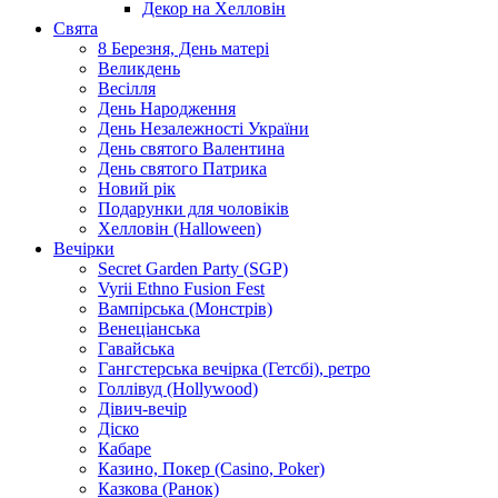
Декор на Хелловін
Свята
8 Березня, День матері
Великдень
Весілля
День Народження
День Незалежності України
День святого Валентина
День святого Патрика
Новий рік
Подарунки для чоловіків
Хелловін (Halloween)
Вечірки
Secret Garden Party (SGP)
Vyrii Ethno Fusion Fest
Вампірська (Монстрів)
Венеціанська
Гавайська
Гангстерська вечірка (Гетсбі), ретро
Голлівуд (Hollywood)
Дівич-вечір
Діско
Кабаре
Казино, Покер (Casino, Poker)
Казкова (Ранок)