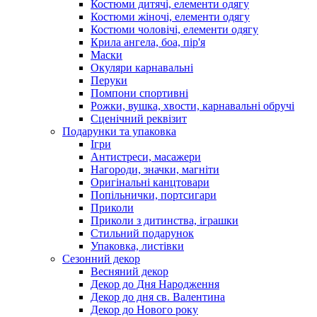
Костюми дитячі, елементи одягу
Костюми жіночі, елементи одягу
Костюми чоловічі, елементи одягу
Крила ангела, боа, пір'я
Маски
Окуляри карнавальні
Перуки
Помпони спортивні
Рожки, вушка, хвости, карнавальні обручі
Сценічний реквізит
Подарунки та упаковка
Ігри
Антистреси, масажери
Нагороди, значки, магніти
Оригінальні канцтовари
Попільнички, портсигари
Приколи
Приколи з дитинства, іграшки
Стильний подарунок
Упаковка, листівки
Сезонний декор
Весняний декор
Декор до Дня Народження
Декор до дня св. Валентина
Декор до Нового року