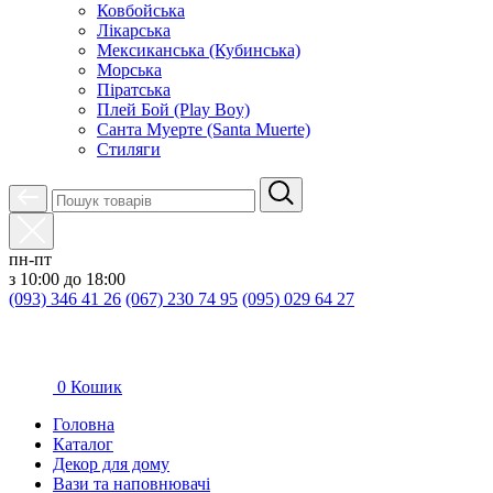
Ковбойська
Лікарська
Мексиканська (Кубинська)
Морська
Піратська
Плей Бой (Play Boy)
Санта Муерте (Santa Muerte)
Стиляги
пн-пт
з 10:00 до 18:00
(093) 346 41 26
(067) 230 74 95
(095) 029 64 27
0
Кошик
Головна
Каталог
Декор для дому
Вази та наповнювачі