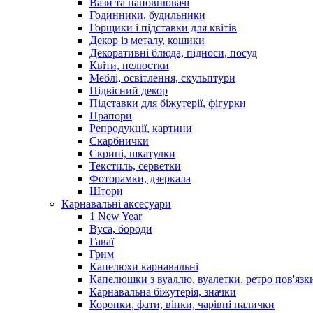
Вази та наповнювачі
Годинники, будильники
Горщики і підставки для квітів
Декор із металу, кошики
Декоративні блюда, підноси, посуд
Квіти, пелюстки
Меблі, освітлення, скульптури
Підвісний декор
Підставки для біжутерії, фігурки
Прапори
Репродукції, картини
Скарбнички
Скрині, шкатулки
Текстиль, серветки
Фоторамки, дзеркала
Штори
Карнавальні аксесуари
1 New Year
Вуса, бороди
Гаваї
Грим
Капелюхи карнавальні
Капелюшки з вуаллю, вуалетки, ретро пов'язк
Карнавальна біжутерія, значки
Коронки, фати, вінки, чарівні палички