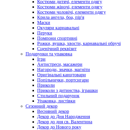
Костюми дитячі, елементи одягу
Костюми жіночі, елементи одягу
Костюми чоловічі, елементи одягу
Крила ангела, боа, пір'я
Маски
Окуляри карнавальні
Перуки
Помпони спортивні
Рожки, вушка, хвости, карнавальні обручі
Сценічний реквізит
Подарунки та упаковка
Ігри
Антистреси, масажери
Нагороди, значки, магніти
Оригінальні канцтовари
Попільнички, портсигари
Приколи
Приколи з дитинства, іграшки
Стильний подарунок
Упаковка, листівки
Сезонний декор
Весняний декор
Декор до Дня Народження
Декор до дня св. Валентина
Декор до Нового року