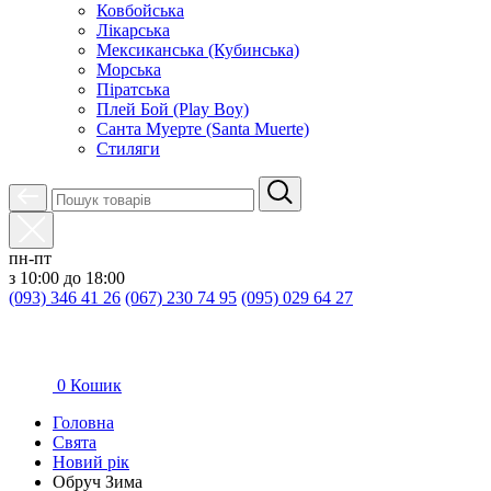
Ковбойська
Лікарська
Мексиканська (Кубинська)
Морська
Піратська
Плей Бой (Play Boy)
Санта Муерте (Santa Muerte)
Стиляги
пн-пт
з 10:00 до 18:00
(093) 346 41 26
(067) 230 74 95
(095) 029 64 27
0
Кошик
Головна
Свята
Новий рік
Обруч Зима