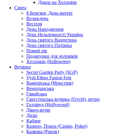
Декор на Хелловін
Свята
8 Березня, День матері
Великдень
Весілля
День Народження
День Незалежності України
День святого Валентина
День святого Патрика
Новий рік
Подарунки для чоловіків
Хелловін (Halloween)
Вечірки
Secret Garden Party (SGP)
Vyrii Ethno Fusion Fest
Вампірська (Монстрів)
Венеціанська
Гавайська
Гангстерська вечірка (Гетсбі), ретро
Голлівуд (Hollywood)
Дівич-вечір
Діско
Кабаре
Казино, Покер (Casino, Poker)
Казкова (Ранок)