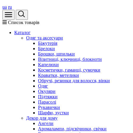
ua
ru
Список товарів
Каталог
Oдяг та аксесуари
Біжутерія
Брелоки
Брошки, шпильки
Візитниці, ключниці, блокноти
Капелюхи
Косметички, гаманці, сумочки
Краватки, метелики
Обручі, резинки для волосся, вінки
Одяг
Окуляри
Підтяжки
Парасолі
Рукавички
Шарфи, хустки
Декор для дому
Ангели
Аромалампи, підсвічники, свічки