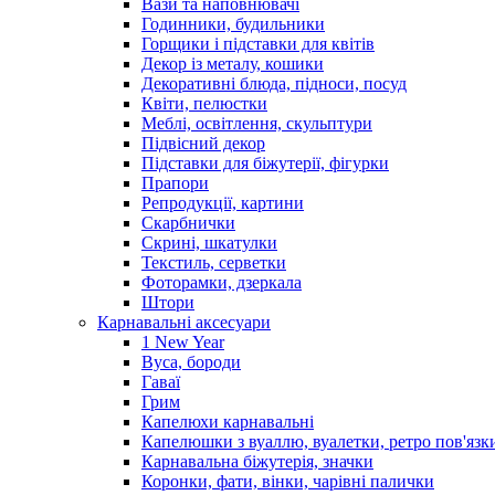
Вази та наповнювачі
Годинники, будильники
Горщики і підставки для квітів
Декор із металу, кошики
Декоративні блюда, підноси, посуд
Квіти, пелюстки
Меблі, освітлення, скульптури
Підвісний декор
Підставки для біжутерії, фігурки
Прапори
Репродукції, картини
Скарбнички
Скрині, шкатулки
Текстиль, серветки
Фоторамки, дзеркала
Штори
Карнавальні аксесуари
1 New Year
Вуса, бороди
Гаваї
Грим
Капелюхи карнавальні
Капелюшки з вуаллю, вуалетки, ретро пов'язк
Карнавальна біжутерія, значки
Коронки, фати, вінки, чарівні палички