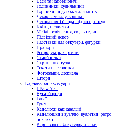
Вази та наповнювачі
Годинники, будильники
Горщики і підставки для квітів
Декор із металу, кошики
Декоративні блюда, підноси, посуд
Квіти, пелюстки
Меблі, освітлення, скульптури
Підвісний декор
Підставки для біжутерії, фігурки
Прапори
Репродукції, картини
Скарбнички
Скрині, шкатулки
Текстиль, серветки
Фоторамки, дзеркала
Штори
Карнавальні аксесуари
1 New Year
Вуса, бороди
Гаваї
Грим
Капелюхи карнавальні
Капелюшки з вуаллю, вуалетки, ретро
пов'язки
Карнавальна біжутерія, значки