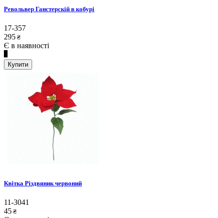
Револьвер Ганстерскій в кобурі
17-357
295
₴
Є в наявності
Купити
Квітка Різдвяник червоний
11-3041
45
₴