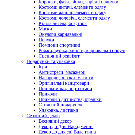
Коронки, фати, вінки, чарівні палички
Костюми дитячі, елементи одягу
Костюми жіночі, елементи одягу
Костюми чоловічі, елементи одягу
Крила ангела, боа, пір'я
Маски
Окуляри карнавальні
Перуки
Помпони спортивні
Рожки, вушка, хвости, карнавальні обручі
Сценічний реквізит
Подарунки та упаковка
Ігри
Антистреси, масажери
Нагороди, значки, магніти
Оригінальні канцтовари
Попільнички, портсигари
Приколи
Приколи з дитинства, іграшки
Стильний подарунок
Упаковка, листівки
Сезонний декор
Весняний декор
Декор до Дня Народження
Декор до дня св. Валентина