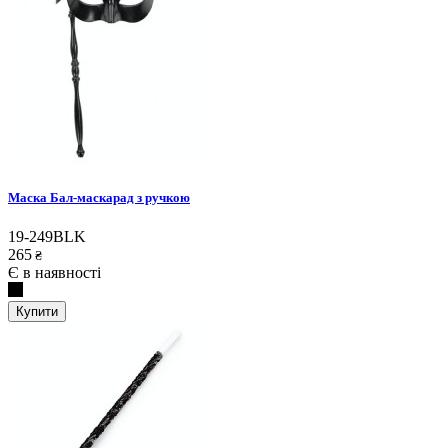
Маска Бал-маскарад з ручкою
19-249BLK
265
₴
Є в наявності
Купити