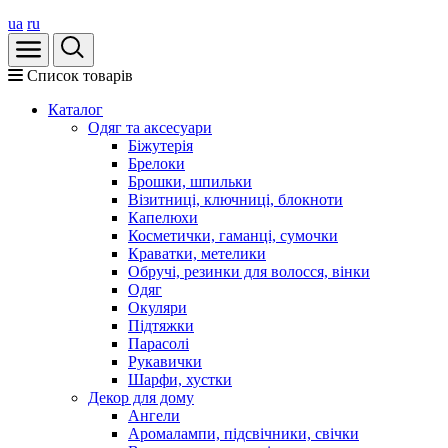
ua
ru
Список товарів
Каталог
Oдяг та аксесуари
Біжутерія
Брелоки
Брошки, шпильки
Візитниці, ключниці, блокноти
Капелюхи
Косметички, гаманці, сумочки
Краватки, метелики
Обручі, резинки для волосся, вінки
Одяг
Окуляри
Підтяжки
Парасолі
Рукавички
Шарфи, хустки
Декор для дому
Ангели
Аромалампи, підсвічники, свічки