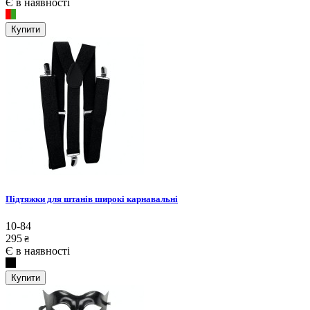
Є в наявності
Купити
Підтяжки для штанів широкі карнавальні
10-84
295
₴
Є в наявності
Купити