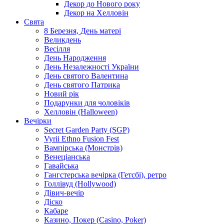
Декор до Нового року
Декор на Хелловін
Свята
8 Березня, День матері
Великдень
Весілля
День Народження
День Незалежності України
День святого Валентина
День святого Патрика
Новий рік
Подарунки для чоловіків
Хелловін (Halloween)
Вечірки
Secret Garden Party (SGP)
Vyrii Ethno Fusion Fest
Вампірська (Монстрів)
Венеціанська
Гавайська
Гангстерська вечірка (Гетсбі), ретро
Голлівуд (Hollywood)
Дівич-вечір
Діско
Кабаре
Казино, Покер (Casino, Poker)