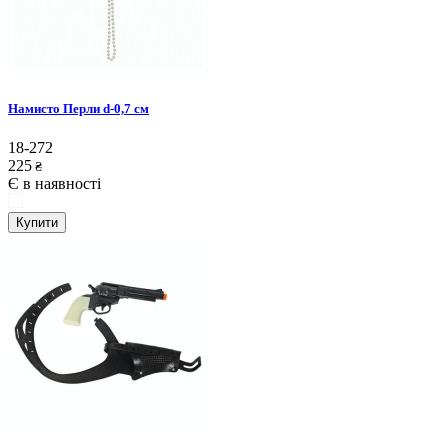
Намисто Перли d-0,7 см
18-272
225
₴
Є в наявності
Купити