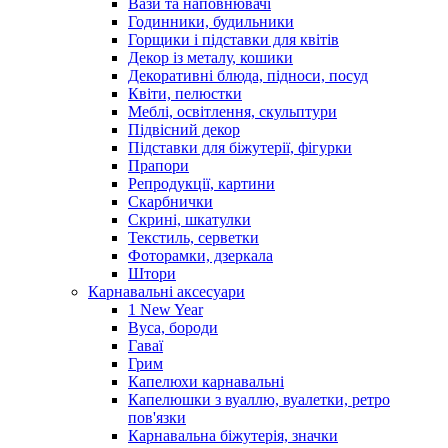
Вази та наповнювачі
Годинники, будильники
Горщики і підставки для квітів
Декор із металу, кошики
Декоративні блюда, підноси, посуд
Квіти, пелюстки
Меблі, освітлення, скульптури
Підвісний декор
Підставки для біжутерії, фігурки
Прапори
Репродукції, картини
Скарбнички
Скрині, шкатулки
Текстиль, серветки
Фоторамки, дзеркала
Штори
Карнавальні аксесуари
1 New Year
Вуса, бороди
Гаваї
Грим
Капелюхи карнавальні
Капелюшки з вуаллю, вуалетки, ретро
пов'язки
Карнавальна біжутерія, значки