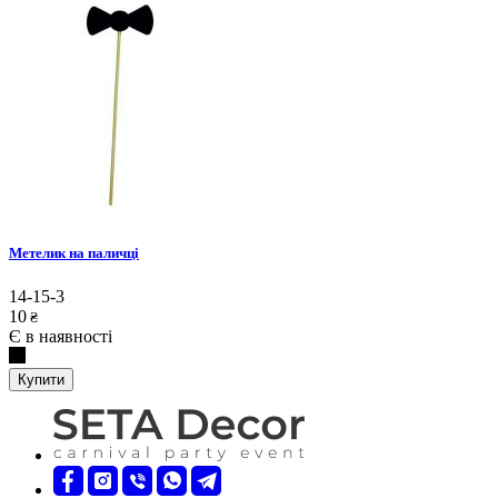
Метелик на паличці
14-15-3
10
₴
Є в наявності
Купити