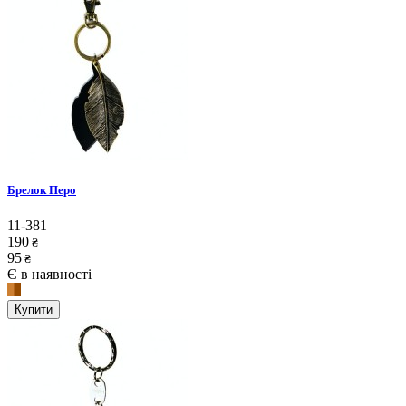
Брелок Перо
11-381
190
₴
95
₴
Є в наявності
Купити