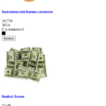
Капелюшок-міні Карина з трояндою
16-716
365
₴
Є в наявності
Купити
Конфеті Долари
15-48