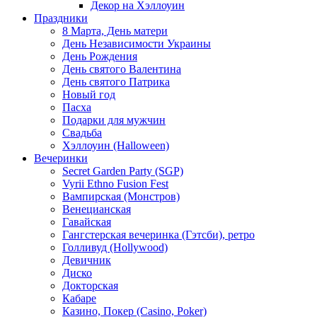
Декор на Хэллоуин
Праздники
8 Марта, День матери
День Независимости Украины
День Рождения
День святого Валентина
День святого Патрика
Новый год
Пасха
Подарки для мужчин
Свадьба
Хэллоуин (Halloween)
Вечеринки
Secret Garden Party (SGP)
Vyrii Ethno Fusion Fest
Вампирская (Монстров)
Венецианская
Гавайская
Гангстерская вечеринка (Гэтсби), ретро
Голливуд (Hollywood)
Девичник
Диско
Докторская
Кабаре
Казино, Покер (Casino, Poker)