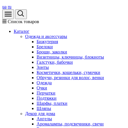
ua
ru
Список товаров
Каталог
Oдежда и аксессуары
Бижутерия
Брелоки
Броши, заколки
Визитницы, ключницы, блокноты
Галстуки, бабочки
Зонты
Косметички, кошельки, сумочки
Обручи, резинки для волос, венки
Одежда
Очки
Перчатки
Подтяжки
Шарфы, платки
Шляпы
Декор для дома
Ангелы
Аромалампы, подсвечники, свечи