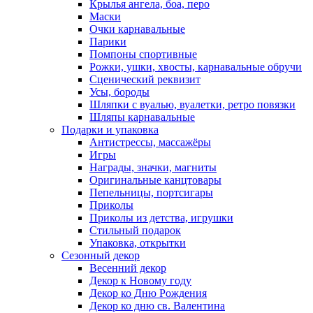
Крылья ангела, боа, перо
Маски
Очки карнавальные
Парики
Помпоны спортивные
Рожки, ушки, хвосты, карнавальные обручи
Сценический реквизит
Усы, бороды
Шляпки с вуалью, вуалетки, ретро повязки
Шляпы карнавальные
Подарки и упаковка
Антистрессы, массажёры
Игры
Награды, значки, магниты
Оригинальные канцтовары
Пепельницы, портсигары
Приколы
Приколы из детства, игрушки
Стильный подарок
Упаковка, открытки
Сезонный декор
Весенний декор
Декор к Новому году
Декор ко Дню Рождения
Декор ко дню св. Валентина