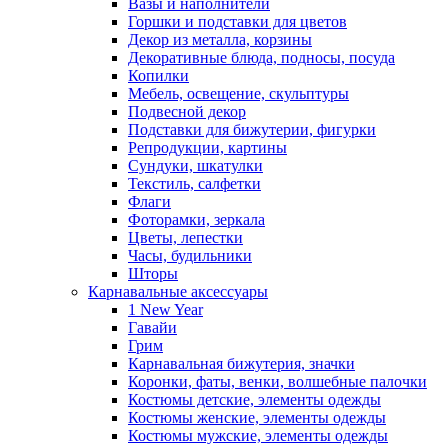
Вазы и наполнители
Горшки и подставки для цветов
Декор из металла, корзины
Декоративные блюда, подносы, посуда
Копилки
Мебель, освещение, скульптуры
Подвесной декор
Подставки для бижутерии, фигурки
Репродукции, картины
Сундуки, шкатулки
Текстиль, салфетки
Флаги
Фоторамки, зеркала
Цветы, лепестки
Часы, будильники
Шторы
Карнавальные аксессуары
1 New Year
Гавайи
Грим
Карнавальная бижутерия, значки
Коронки, фаты, венки, волшебные палочки
Костюмы детские, элементы одежды
Костюмы женские, элементы одежды
Костюмы мужские, элементы одежды