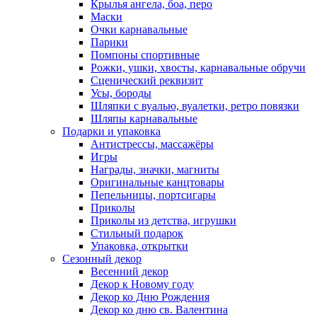
Крылья ангела, боа, перо
Маски
Очки карнавальные
Парики
Помпоны спортивные
Рожки, ушки, хвосты, карнавальные обручи
Сценический реквизит
Усы, бороды
Шляпки с вуалью, вуалетки, ретро повязки
Шляпы карнавальные
Подарки и упаковка
Антистрессы, массажёры
Игры
Награды, значки, магниты
Оригинальные канцтовары
Пепельницы, портсигары
Приколы
Приколы из детства, игрушки
Стильный подарок
Упаковка, открытки
Сезонный декор
Весенний декор
Декор к Новому году
Декор ко Дню Рождения
Декор ко дню св. Валентина