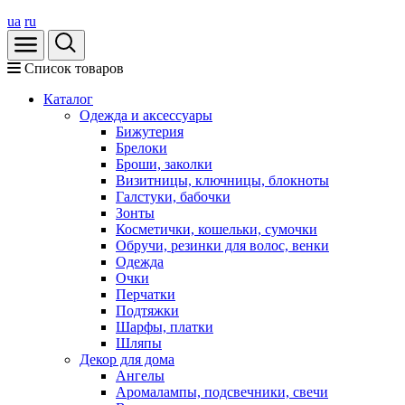
ua
ru
Список товаров
Каталог
Oдежда и аксессуары
Бижутерия
Брелоки
Броши, заколки
Визитницы, ключницы, блокноты
Галстуки, бабочки
Зонты
Косметички, кошельки, сумочки
Обручи, резинки для волос, венки
Одежда
Очки
Перчатки
Подтяжки
Шарфы, платки
Шляпы
Декор для дома
Ангелы
Аромалампы, подсвечники, свечи