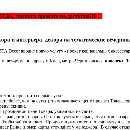
1.01.26, послуга прокату не доступна!!!
ора и интерьера, декора на тематические вечерин
 Decor вводит новую услугу - прокат карнавальных аксессуаро
ем шоу-руме по адресу г. Киев, метро Черниговская,
проспект Л
оимость проката за целые сутки.
ете более, чем на сутки), то оплачиваете цену проката Товара ещ
трены скидки.
й розничной цене Товара, указанной на сайте.
возвращении Товаров. Остаток суммы возвращается после возвра
. Чтобы забронировать Продукт, нужно внести предоплату в разм
ат Банка (номер карты уточняйте у менеджера). В случае отказа