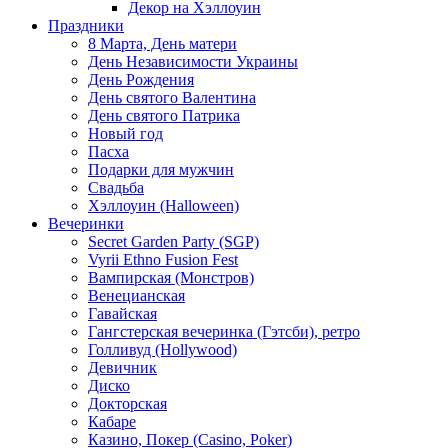
Декор на Хэллоуин
Праздники
8 Марта, День матери
День Независимости Украины
День Рождения
День святого Валентина
День святого Патрика
Новый год
Пасха
Подарки для мужчин
Свадьба
Хэллоуин (Halloween)
Вечеринки
Secret Garden Party (SGP)
Vyrii Ethno Fusion Fest
Вампирская (Монстров)
Венецианская
Гавайская
Гангстерская вечеринка (Гэтсби), ретро
Голливуд (Hollywood)
Девичник
Диско
Докторская
Кабаре
Казино, Покер (Casino, Poker)