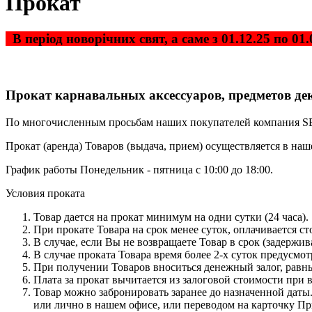
Прокат
В період новорічних свят, а саме з 01.12.25 по 0
Прокат карнавальных аксессуаров, предметов дек
По многочисленным просьбам наших покупателей компания SETA
Прокат (аренда) Товаров (выдача, прием) осуществляется в наш
График работы Понедельник - пятница с 10:00 до 18:00.
Условия проката
Товар дается на прокат минимум на одни сутки (24 часа).
При прокате Товара на срок менее суток, оплачивается ст
В случае, если Вы не возвращаете Товар в срок (задержива
В случае проката Товара время более 2-х суток предусмо
При получении Товаров вноситься денежный залог, равны
Плата за прокат вычитается из залоговой стоимости при 
Товар можно забронировать заранее до назначенной даты
или лично в нашем офисе, или переводом на карточку Прив