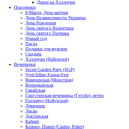
Декор на Хэллоуин
Праздники
8 Марта, День матери
День Независимости Украины
День Рождения
День святого Валентина
День святого Патрика
Новый год
Пасха
Подарки для мужчин
Свадьба
Хэллоуин (Halloween)
Вечеринки
Secret Garden Party (SGP)
Vyrii Ethno Fusion Fest
Вампирская (Монстров)
Венецианская
Гавайская
Гангстерская вечеринка (Гэтсби), ретро
Голливуд (Hollywood)
Девичник
Диско
Докторская
Кабаре
Казино, Покер (Casino, Poker)