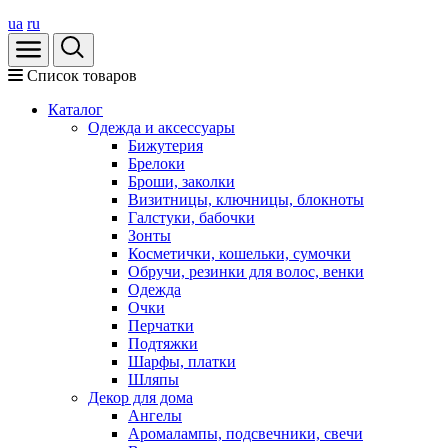
ua
ru
Список товаров
Каталог
Oдежда и аксессуары
Бижутерия
Брелоки
Броши, заколки
Визитницы, ключницы, блокноты
Галстуки, бабочки
Зонты
Косметички, кошельки, сумочки
Обручи, резинки для волос, венки
Одежда
Очки
Перчатки
Подтяжки
Шарфы, платки
Шляпы
Декор для дома
Ангелы
Аромалампы, подсвечники, свечи