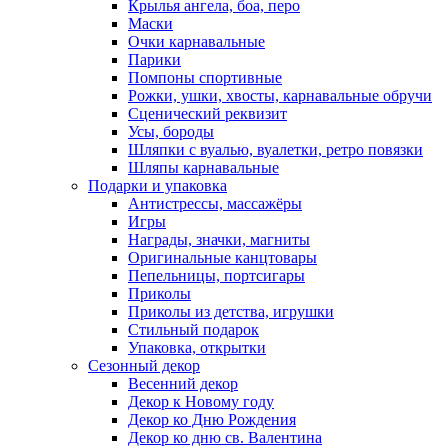
Крылья ангела, боа, перо
Маски
Очки карнавальные
Парики
Помпоны спортивные
Рожки, ушки, хвосты, карнавальные обручи
Сценический реквизит
Усы, бороды
Шляпки с вуалью, вуалетки, ретро повязки
Шляпы карнавальные
Подарки и упаковка
Антистрессы, массажёры
Игры
Награды, значки, магниты
Оригинальные канцтовары
Пепельницы, портсигары
Приколы
Приколы из детства, игрушки
Стильный подарок
Упаковка, открытки
Сезонный декор
Весенний декор
Декор к Новому году
Декор ко Дню Рождения
Декор ко дню св. Валентина