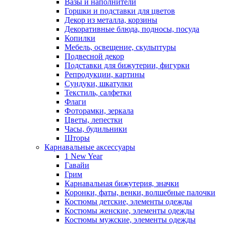
Вазы и наполнители
Горшки и подставки для цветов
Декор из металла, корзины
Декоративные блюда, подносы, посуда
Копилки
Мебель, освещение, скульптуры
Подвесной декор
Подставки для бижутерии, фигурки
Репродукции, картины
Сундуки, шкатулки
Текстиль, салфетки
Флаги
Фоторамки, зеркала
Цветы, лепестки
Часы, будильники
Шторы
Карнавальные аксессуары
1 New Year
Гавайи
Грим
Карнавальная бижутерия, значки
Коронки, фаты, венки, волшебные палочки
Костюмы детские, элементы одежды
Костюмы женские, элементы одежды
Костюмы мужские, элементы одежды