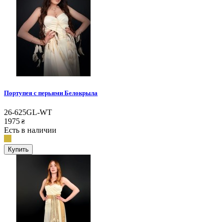
Портупея с перьями Белокрыла
26-625GL-WT
1975
₴
Есть в наличии
Купить