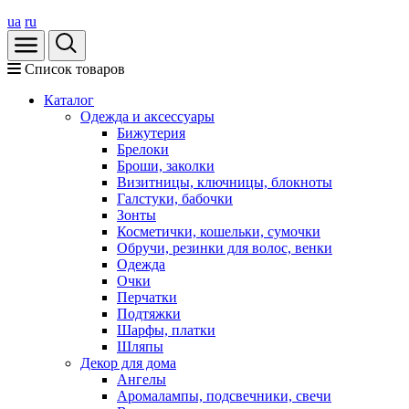
ua
ru
Список товаров
Каталог
Oдежда и аксессуары
Бижутерия
Брелоки
Броши, заколки
Визитницы, ключницы, блокноты
Галстуки, бабочки
Зонты
Косметички, кошельки, сумочки
Обручи, резинки для волос, венки
Одежда
Очки
Перчатки
Подтяжки
Шарфы, платки
Шляпы
Декор для дома
Ангелы
Аромалампы, подсвечники, свечи