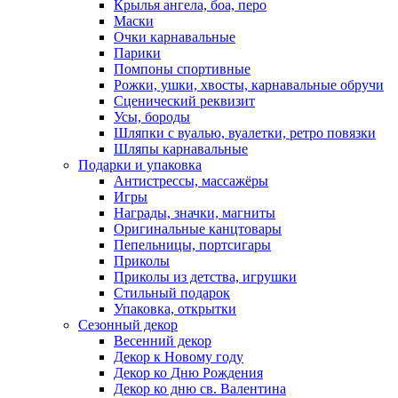
Крылья ангела, боа, перо
Маски
Очки карнавальные
Парики
Помпоны спортивные
Рожки, ушки, хвосты, карнавальные обручи
Сценический реквизит
Усы, бороды
Шляпки с вуалью, вуалетки, ретро повязки
Шляпы карнавальные
Подарки и упаковка
Антистрессы, массажёры
Игры
Награды, значки, магниты
Оригинальные канцтовары
Пепельницы, портсигары
Приколы
Приколы из детства, игрушки
Стильный подарок
Упаковка, открытки
Сезонный декор
Весенний декор
Декор к Новому году
Декор ко Дню Рождения
Декор ко дню св. Валентина