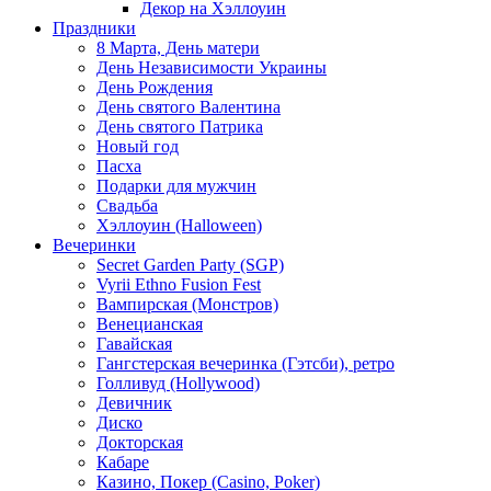
Декор на Хэллоуин
Праздники
8 Марта, День матери
День Независимости Украины
День Рождения
День святого Валентина
День святого Патрика
Новый год
Пасха
Подарки для мужчин
Свадьба
Хэллоуин (Halloween)
Вечеринки
Secret Garden Party (SGP)
Vyrii Ethno Fusion Fest
Вампирская (Монстров)
Венецианская
Гавайская
Гангстерская вечеринка (Гэтсби), ретро
Голливуд (Hollywood)
Девичник
Диско
Докторская
Кабаре
Казино, Покер (Casino, Poker)