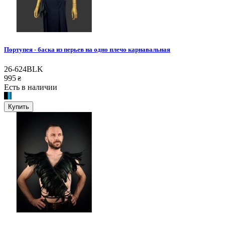
Портупея - баска из перьев на одно плечо карнавальная
26-624BLK
995
₴
Есть в наличии
Купить