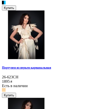
Купить
Портупея из перьев карнавальная
26-623CH
1895
₴
Есть в наличии
Купить