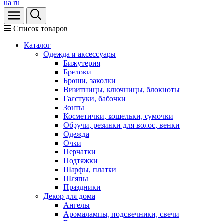
ua
ru
Список товаров
Каталог
Oдежда и аксессуары
Бижутерия
Брелоки
Броши, заколки
Визитницы, ключницы, блокноты
Галстуки, бабочки
Зонты
Косметички, кошельки, сумочки
Обручи, резинки для волос, венки
Одежда
Очки
Перчатки
Подтяжки
Шарфы, платки
Шляпы
Праздники
Декор для дома
Ангелы
Аромалампы, подсвечники, свечи