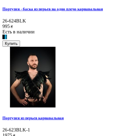
Портупея - баска из перьев на одно плечо карнавальная
26-624BLK
995
₴
Есть в наличии
Купить
Портупея из перьев карнавальная
26-623BLK-1
1975
₴