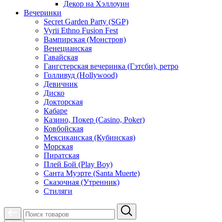
Декор на Хэллоуин
Вечеринки
Secret Garden Party (SGP)
Vyrii Ethno Fusion Fest
Вампирская (Монстров)
Венецианская
Гавайская
Гангстерская вечеринка (Гэтсби), ретро
Голливуд (Hollywood)
Девичник
Диско
Докторская
Кабаре
Казино, Покер (Casino, Poker)
Ковбойская
Мексиканская (Кубинская)
Морская
Пиратская
Плей Бой (Play Boy)
Санта Муэрте (Santa Muerte)
Сказочная (Утренник)
Стиляги