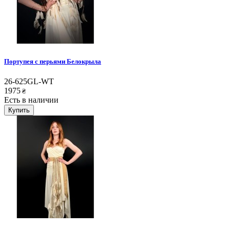
Портупея с перьями Белокрыла
26-625GL-WT
1975
₴
Есть в наличии
Купить