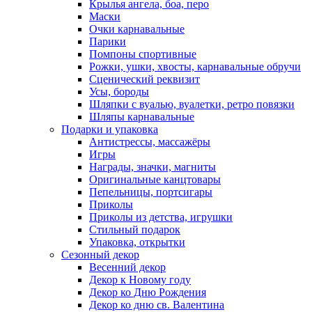
Крылья ангела, боа, перо
Маски
Очки карнавальные
Парики
Помпоны спортивные
Рожки, ушки, хвосты, карнавальные обручи
Сценический реквизит
Усы, бороды
Шляпки с вуалью, вуалетки, ретро повязки
Шляпы карнавальные
Подарки и упаковка
Антистрессы, массажёры
Игры
Награды, значки, магниты
Оригинальные канцтовары
Пепельницы, портсигары
Приколы
Приколы из детства, игрушки
Стильный подарок
Упаковка, открытки
Сезонный декор
Весенний декор
Декор к Новому году
Декор ко Дню Рождения
Декор ко дню св. Валентина