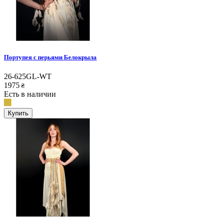
Портупея с перьями Белокрыла
26-625GL-WT
1975
₴
Есть в наличии
Купить