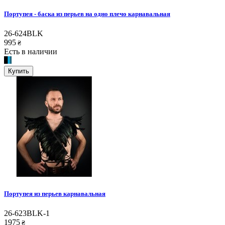
Портупея - баска из перьев на одно плечо карнавальная
26-624BLK
995
₴
Есть в наличии
Купить
Портупея из перьев карнавальная
26-623BLK-1
1975
₴