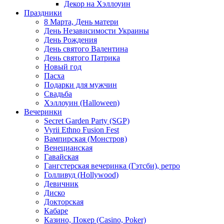
Декор на Хэллоуин
Праздники
8 Марта, День матери
День Независимости Украины
День Рождения
День святого Валентина
День святого Патрика
Новый год
Пасха
Подарки для мужчин
Свадьба
Хэллоуин (Halloween)
Вечеринки
Secret Garden Party (SGP)
Vyrii Ethno Fusion Fest
Вампирская (Монстров)
Венецианская
Гавайская
Гангстерская вечеринка (Гэтсби), ретро
Голливуд (Hollywood)
Девичник
Диско
Докторская
Кабаре
Казино, Покер (Casino, Poker)