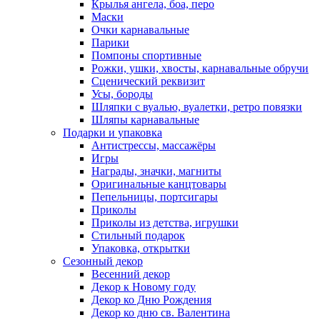
Крылья ангела, боа, перо
Маски
Очки карнавальные
Парики
Помпоны спортивные
Рожки, ушки, хвосты, карнавальные обручи
Сценический реквизит
Усы, бороды
Шляпки с вуалью, вуалетки, ретро повязки
Шляпы карнавальные
Подарки и упаковка
Антистрессы, массажёры
Игры
Награды, значки, магниты
Оригинальные канцтовары
Пепельницы, портсигары
Приколы
Приколы из детства, игрушки
Стильный подарок
Упаковка, открытки
Сезонный декор
Весенний декор
Декор к Новому году
Декор ко Дню Рождения
Декор ко дню св. Валентина