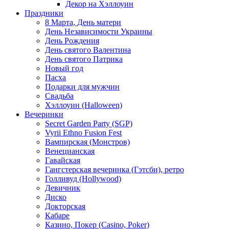
Декор на Хэллоуин
Праздники
8 Марта, День матери
День Независимости Украины
День Рождения
День святого Валентина
День святого Патрика
Новый год
Пасха
Подарки для мужчин
Свадьба
Хэллоуин (Halloween)
Вечеринки
Secret Garden Party (SGP)
Vyrii Ethno Fusion Fest
Вампирская (Монстров)
Венецианская
Гавайская
Гангстерская вечеринка (Гэтсби), ретро
Голливуд (Hollywood)
Девичник
Диско
Докторская
Кабаре
Казино, Покер (Casino, Poker)