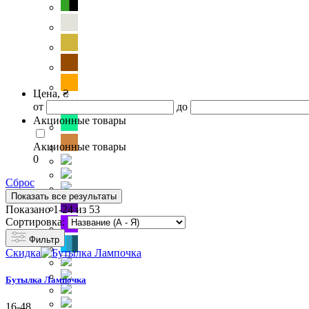
Цена, ₴
от
до
Акционные товары
Акционные товары
0
Сброс
Показать все результаты
Показано 1-24 из 53
Сортировка:
Фильтр
Скидка
Бутылка Лампочка
16-48