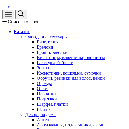
ua
ru
Список товаров
Каталог
Oдежда и аксессуары
Бижутерия
Брелоки
Броши, заколки
Визитницы, ключницы, блокноты
Галстуки, бабочки
Зонты
Косметички, кошельки, сумочки
Обручи, резинки для волос, венки
Одежда
Очки
Перчатки
Подтяжки
Шарфы, платки
Шляпы
Декор для дома
Ангелы
Аромалампы, подсвечники, свечи