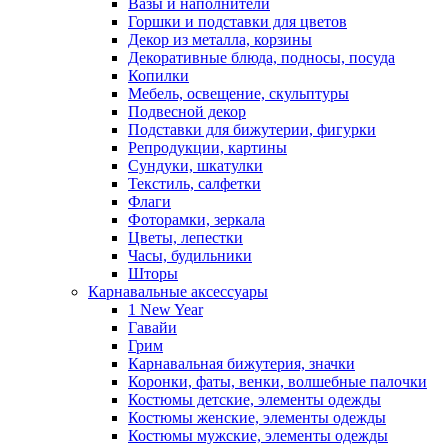
Вазы и наполнители
Горшки и подставки для цветов
Декор из металла, корзины
Декоративные блюда, подносы, посуда
Копилки
Мебель, освещение, скульптуры
Подвесной декор
Подставки для бижутерии, фигурки
Репродукции, картины
Сундуки, шкатулки
Текстиль, салфетки
Флаги
Фоторамки, зеркала
Цветы, лепестки
Часы, будильники
Шторы
Карнавальные аксессуары
1 New Year
Гавайи
Грим
Карнавальная бижутерия, значки
Коронки, фаты, венки, волшебные палочки
Костюмы детские, элементы одежды
Костюмы женские, элементы одежды
Костюмы мужские, элементы одежды