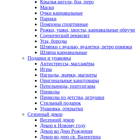
Крылья ангела, боа, перо
Маски
Очки карнавальные
Парики
Помпоны спортивные
Рожки, ушки, хвосты, карнавальные обручи
Сценический реквизит
Усы, бороды
Шляпки с вуалью, вуалетки, ретро повязки
Шляпы карнавальные
Подарки и упаковка
Антистрессы, массажёры
Игры
Награды, значки, магниты
Оригинальные канцтовары
Пепельницы, портсигары
Приколы
Приколы из детства, игрушки
Стильный подарок
Упаковка, открытки
Сезонный декор
Весенний декор
Декор к Новому году
Декор ко Дню Рождения
Декор ко дню св. Валентина