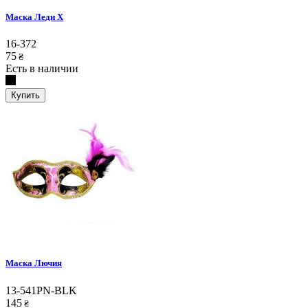
Маска Леди Х
16-372
75
₴
Есть в наличии
Купить
Маска Лючия
13-541PN-BLK
145
₴