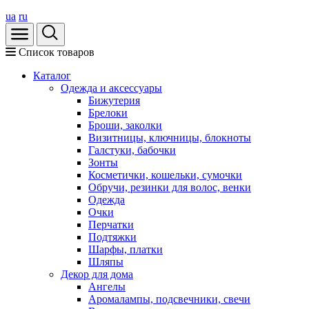
ua
ru
Список товаров
Каталог
Oдежда и аксессуары
Бижутерия
Брелоки
Броши, заколки
Визитницы, ключницы, блокноты
Галстуки, бабочки
Зонты
Косметички, кошельки, сумочки
Обручи, резинки для волос, венки
Одежда
Очки
Перчатки
Подтяжки
Шарфы, платки
Шляпы
Декор для дома
Ангелы
Аромалампы, подсвечники, свечи