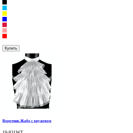
Купить
Воротник Жабо с кружевом
19-831WT