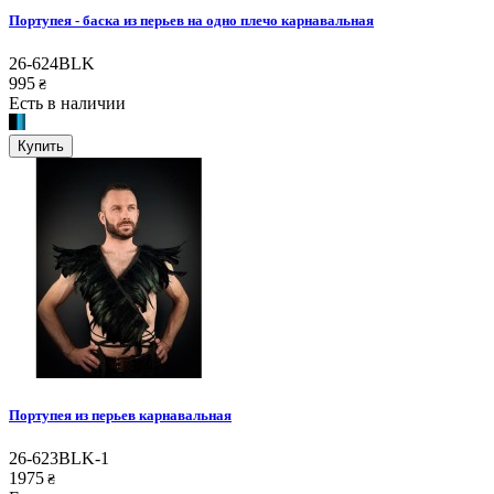
Портупея - баска из перьев на одно плечо карнавальная
26-624BLK
995
₴
Есть в наличии
Купить
Портупея из перьев карнавальная
26-623BLK-1
1975
₴