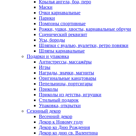
Крылья ангела, боа, перо
Маски
Очки карнавальные
Парики
Помпоны спортивные
Рожки, ушки, хвосты, карнавальные обручи
Сценический реквизит
Усы, бороды
Шляпки с вуалью, вуалетки, ретро повязки
Шляпы карнавальные
Подарки и упаковка
Антистрессы, массажёры
Игры
Награды, значки, магниты
Оригинальные канцтовары
Пепельницы, портсигары
Приколы
Приколы из детства, игрушки
Стильный подарок
Упаковка, открытки
Сезонный декор
Весенний декор
Декор к Новому году
Декор ко Дню Рождения
Декор ко дню св. Валентина