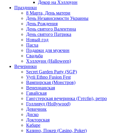
Декор на Хэллоуин
Праздники
8 Марта, День матери
День Независимости Украины
День Рождения
День святого Валентина
День святого Патрика
Новый год
Пасха
Подарки для мужчин
Свадьба
Хэллоуин (Halloween)
Вечеринки
Secret Garden Party (SGP)
Vyrii Ethno Fusion Fest
Вампирская (Монстров)
Венецианская
Гавайская
Гангстерская вечеринка (Гэтсби), ретро
Голливуд (Hollywood)
Девичник
Диско
Докторская
Кабаре
Казино, Покер (Casino, Poker)