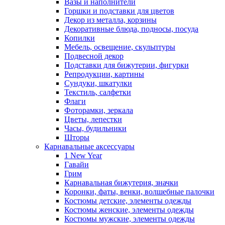
Вазы и наполнители
Горшки и подставки для цветов
Декор из металла, корзины
Декоративные блюда, подносы, посуда
Копилки
Мебель, освещение, скульптуры
Подвесной декор
Подставки для бижутерии, фигурки
Репродукции, картины
Сундуки, шкатулки
Текстиль, салфетки
Флаги
Фоторамки, зеркала
Цветы, лепестки
Часы, будильники
Шторы
Карнавальные аксессуары
1 New Year
Гавайи
Грим
Карнавальная бижутерия, значки
Коронки, фаты, венки, волшебные палочки
Костюмы детские, элементы одежды
Костюмы женские, элементы одежды
Костюмы мужские, элементы одежды