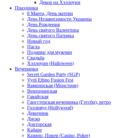
Декор на Хэллоуин
Праздники
8 Марта, День матери
День Независимости Украины
День Рождения
День святого Валентина
День святого Патрика
Новый год
Пасха
Подарки для мужчин
Свадьба
Хэллоуин (Halloween)
Вечеринки
Secret Garden Party (SGP)
Vyrii Ethno Fusion Fest
Вампирская (Монстров)
Венецианская
Гавайская
Гангстерская вечеринка (Гэтсби), ретро
Голливуд (Hollywood)
Девичник
Диско
Докторская
Кабаре
Казино, Покер (Casino, Poker)