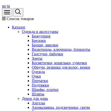
ua
ru
Список товаров
Каталог
Oдежда и аксессуары
Бижутерия
Брелоки
Броши, заколки
Визитницы, ключницы, блокноты
Галстуки, бабочки
Зонты
Косметички, кошельки, сумочки
Обручи, резинки для волос, венки
Одежда
Очки
Перчатки
Подтяжки
Шарфы, платки
Шляпы
Декор для дома
Ангелы
Аромалампы, подсвечники, свечи