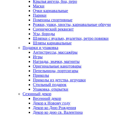
Крылья ангела, боа, перо
Маски
Очки карнавальные
Парики
Помпоны спортивные
Рожки, ушки, хвосты, карнавальные обручи
Сценический реквизит
Усы, бороды
Шляпки с вуалью, вуалетки, ретро повязки
Шляпы карнавальные
Подарки и упаковка
Антистрессы, массажёры
Игры
Награды, значки, магниты
Оригинальные канцтовары
Пепельницы, портсигары
Приколы
Приколы из детства, игрушки
Стильный подарок
Упаковка, открытки
Сезонный декор
Весенний декор
Декор к Новому году
Декор ко Дню Рождения
Декор ко дню св. Валентина