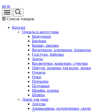
ua
ru
Список товаров
Каталог
Oдежда и аксессуары
Бижутерия
Брелоки
Броши, заколки
Визитницы, ключницы, блокноты
Галстуки, бабочки
Зонты
Косметички, кошельки, сумочки
Обручи, резинки для волос, венки
Одежда
Очки
Перчатки
Подтяжки
Шарфы, платки
Шляпы
Декор для дома
Ангелы
Аромалампы, подсвечники, свечи