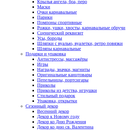
Крылья ангела, боа, перо
Маски
Очки карнавальные
Парики
Помпоны спортивные
Рожки, ушки, хвосты, карнавальные обручи
Сценический реквизит
Усы, бороды
Шляпки с вуалью, вуалетки, ретро повязки
Шляпы карнавальные
Подарки и упаковка
Антистрессы, массажёры
Игры
Награды, значки, магниты
Оригинальные канцтовары
Пепельницы, портсигары
Приколы
Приколы из детства, игрушки
Стильный подарок
Упаковка, открытки
Сезонный декор
Весенний декор
Декор к Новому году
Декор ко Дню Рождения
Декор ко дню св. Валентина