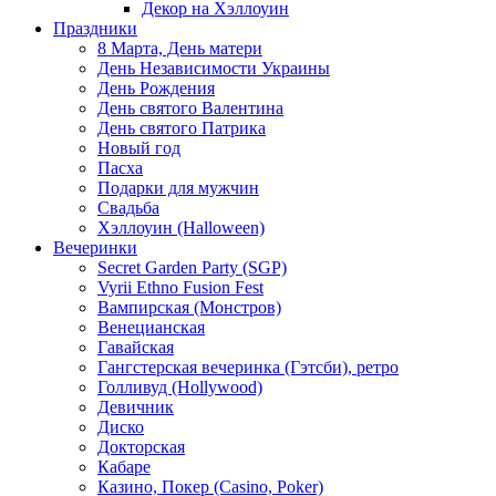
Декор на Хэллоуин
Праздники
8 Марта, День матери
День Независимости Украины
День Рождения
День святого Валентина
День святого Патрика
Новый год
Пасха
Подарки для мужчин
Свадьба
Хэллоуин (Halloween)
Вечеринки
Secret Garden Party (SGP)
Vyrii Ethno Fusion Fest
Вампирская (Монстров)
Венецианская
Гавайская
Гангстерская вечеринка (Гэтсби), ретро
Голливуд (Hollywood)
Девичник
Диско
Докторская
Кабаре
Казино, Покер (Casino, Poker)