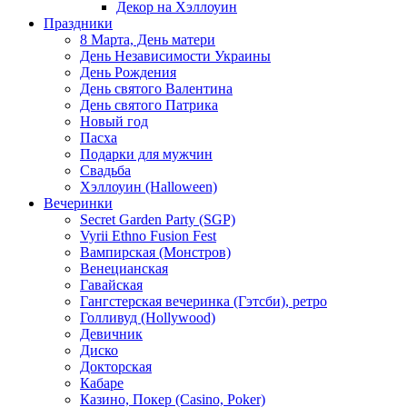
Декор на Хэллоуин
Праздники
8 Марта, День матери
День Независимости Украины
День Рождения
День святого Валентина
День святого Патрика
Новый год
Пасха
Подарки для мужчин
Свадьба
Хэллоуин (Halloween)
Вечеринки
Secret Garden Party (SGP)
Vyrii Ethno Fusion Fest
Вампирская (Монстров)
Венецианская
Гавайская
Гангстерская вечеринка (Гэтсби), ретро
Голливуд (Hollywood)
Девичник
Диско
Докторская
Кабаре
Казино, Покер (Casino, Poker)