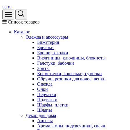
ua
ru
Список товаров
Каталог
Oдежда и аксессуары
Бижутерия
Брелоки
Броши, заколки
Визитницы, ключницы, блокноты
Галстуки, бабочки
Зонты
Косметички, кошельки, сумочки
Обручи, резинки для волос, венки
Одежда
Очки
Перчатки
Подтяжки
Шарфы, платки
Шляпы
Декор для дома
Ангелы
Аромалампы, подсвечники, свечи