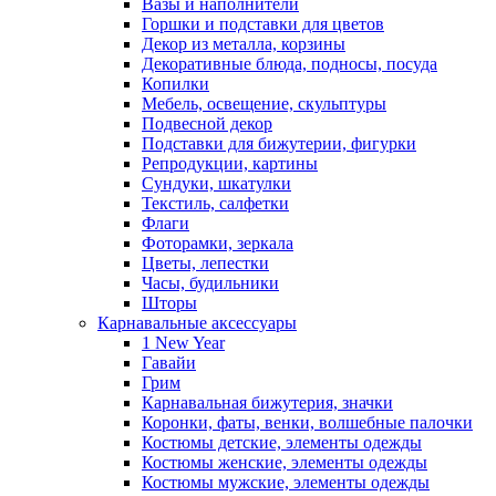
Вазы и наполнители
Горшки и подставки для цветов
Декор из металла, корзины
Декоративные блюда, подносы, посуда
Копилки
Мебель, освещение, скульптуры
Подвесной декор
Подставки для бижутерии, фигурки
Репродукции, картины
Сундуки, шкатулки
Текстиль, салфетки
Флаги
Фоторамки, зеркала
Цветы, лепестки
Часы, будильники
Шторы
Карнавальные аксессуары
1 New Year
Гавайи
Грим
Карнавальная бижутерия, значки
Коронки, фаты, венки, волшебные палочки
Костюмы детские, элементы одежды
Костюмы женские, элементы одежды
Костюмы мужские, элементы одежды