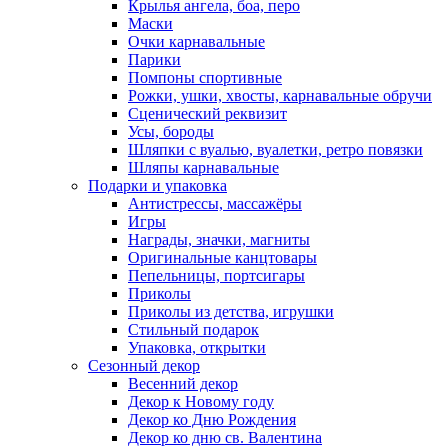
Крылья ангела, боа, перо
Маски
Очки карнавальные
Парики
Помпоны спортивные
Рожки, ушки, хвосты, карнавальные обручи
Сценический реквизит
Усы, бороды
Шляпки с вуалью, вуалетки, ретро повязки
Шляпы карнавальные
Подарки и упаковка
Антистрессы, массажёры
Игры
Награды, значки, магниты
Оригинальные канцтовары
Пепельницы, портсигары
Приколы
Приколы из детства, игрушки
Стильный подарок
Упаковка, открытки
Сезонный декор
Весенний декор
Декор к Новому году
Декор ко Дню Рождения
Декор ко дню св. Валентина