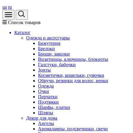
ua
ru
Список товаров
Каталог
Oдежда и аксессуары
Бижутерия
Брелоки
Броши, заколки
Визитницы, ключницы, блокноты
Галстуки, бабочки
Зонты
Косметички, кошельки, сумочки
Обручи, резинки для волос, венки
Одежда
Очки
Перчатки
Подтяжки
Шарфы, платки
Шляпы
Декор для дома
Ангелы
Аромалампы, подсвечники, свечи