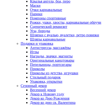
Крылья ангела, боа, перо
Маски
Очки карнавальные
Парики
Помпоны спортивные
Рожки, ушки, хвосты, карнавальные обручи
Сценический реквизит
Усы, бороды
Шляпки с вуалью, вуалетки, ретро повязки
Шляпы карнавальные
Подарки и упаковка
Антистрессы, массажёры
Игры
Награды, значки, магниты
Оригинальные канцтовары
Пепельницы, портсигары
Приколы
Приколы из детства, игрушки
Стильный подарок
Упаковка, открытки
Сезонный декор
Весенний декор
Декор к Новому году
Декор ко Дню Рождения
Декор ко дню св. Валентина