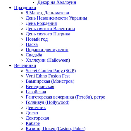
Декор на Хэллоуин
Праздники
8 Марта, День матери
День Независимости Украины
День Рождения
День святого Валентина
День святого Патрика
Новый год
Пасха
Подарки для мужчин
Свадьба
Хэллоуин (Halloween)
Вечеринки
Secret Garden Party (SGP)
Vyrii Ethno Fusion Fest
Вампирская (Монстров)
Венецианская
Гавайская
Гангстерская вечеринка (Гэтсби), ретро
Голливуд (Hollywood)
Девичник
Диско
Докторская
Кабаре
Казино, Покер (Casino, Poker)