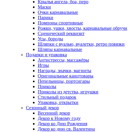
Крылья ангела, боа, перо
Маски
Очки карнавальные
Парики
Помпоны спортивные
Рожки, ушки, хвосты, карнавальные обручи
Сценический реквизит
Усы, бороды
Шляпки с вуалью, вуалетки, ретро повязки
Шляпы карнавальные
Подарки и упаковка
Антистрессы, массажёры
Игры
Награды, значки, магниты
Оригинальные канцтовары
Пепельницы, портсигары
Приколы
Приколы из детства, игрушки
Стильный подарок
Упаковка, открытки
Сезонный декор
Весенний декор
Декор к Новому году
Декор ко Дню Рождения
Декор ко дню св. Валентина