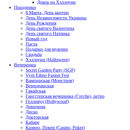
Декор на Хэллоуин
Праздники
8 Марта, День матери
День Независимости Украины
День Рождения
День святого Валентина
День святого Патрика
Новый год
Пасха
Подарки для мужчин
Свадьба
Хэллоуин (Halloween)
Вечеринки
Secret Garden Party (SGP)
Vyrii Ethno Fusion Fest
Вампирская (Монстров)
Венецианская
Гавайская
Гангстерская вечеринка (Гэтсби), ретро
Голливуд (Hollywood)
Девичник
Диско
Докторская
Кабаре
Казино, Покер (Casino, Poker)