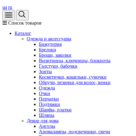
ua
ru
Список товаров
Каталог
Oдежда и аксессуары
Бижутерия
Брелоки
Броши, заколки
Визитницы, ключницы, блокноты
Галстуки, бабочки
Зонты
Косметички, кошельки, сумочки
Обручи, резинки для волос, венки
Одежда
Очки
Перчатки
Подтяжки
Шарфы, платки
Шляпы
Декор для дома
Ангелы
Аромалампы, подсвечники, свечи