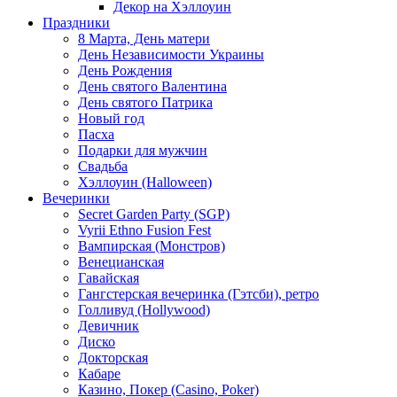
Декор на Хэллоуин
Праздники
8 Марта, День матери
День Независимости Украины
День Рождения
День святого Валентина
День святого Патрика
Новый год
Пасха
Подарки для мужчин
Свадьба
Хэллоуин (Halloween)
Вечеринки
Secret Garden Party (SGP)
Vyrii Ethno Fusion Fest
Вампирская (Монстров)
Венецианская
Гавайская
Гангстерская вечеринка (Гэтсби), ретро
Голливуд (Hollywood)
Девичник
Диско
Докторская
Кабаре
Казино, Покер (Casino, Poker)