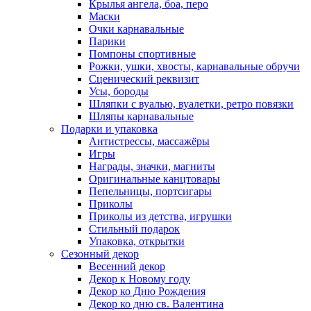
Крылья ангела, боа, перо
Маски
Очки карнавальные
Парики
Помпоны спортивные
Рожки, ушки, хвосты, карнавальные обручи
Сценический реквизит
Усы, бороды
Шляпки с вуалью, вуалетки, ретро повязки
Шляпы карнавальные
Подарки и упаковка
Антистрессы, массажёры
Игры
Награды, значки, магниты
Оригинальные канцтовары
Пепельницы, портсигары
Приколы
Приколы из детства, игрушки
Стильный подарок
Упаковка, открытки
Сезонный декор
Весенний декор
Декор к Новому году
Декор ко Дню Рождения
Декор ко дню св. Валентина