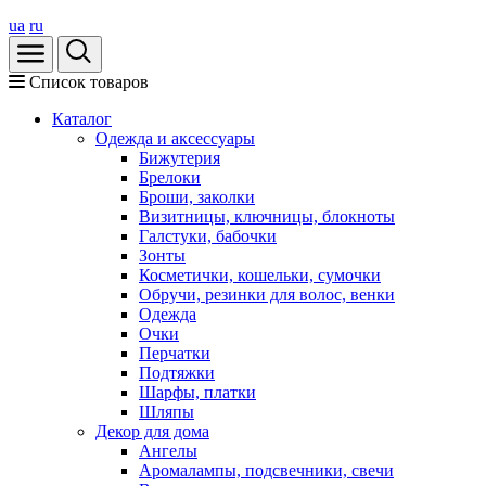
ua
ru
Список товаров
Каталог
Oдежда и аксессуары
Бижутерия
Брелоки
Броши, заколки
Визитницы, ключницы, блокноты
Галстуки, бабочки
Зонты
Косметички, кошельки, сумочки
Обручи, резинки для волос, венки
Одежда
Очки
Перчатки
Подтяжки
Шарфы, платки
Шляпы
Декор для дома
Ангелы
Аромалампы, подсвечники, свечи