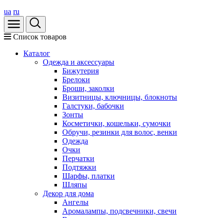
ua
ru
Список товаров
Каталог
Oдежда и аксессуары
Бижутерия
Брелоки
Броши, заколки
Визитницы, ключницы, блокноты
Галстуки, бабочки
Зонты
Косметички, кошельки, сумочки
Обручи, резинки для волос, венки
Одежда
Очки
Перчатки
Подтяжки
Шарфы, платки
Шляпы
Декор для дома
Ангелы
Аромалампы, подсвечники, свечи