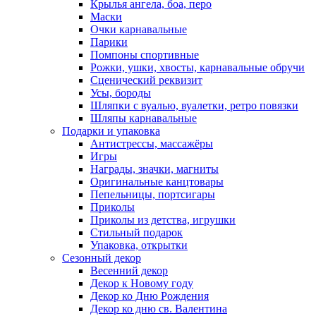
Крылья ангела, боа, перо
Маски
Очки карнавальные
Парики
Помпоны спортивные
Рожки, ушки, хвосты, карнавальные обручи
Сценический реквизит
Усы, бороды
Шляпки с вуалью, вуалетки, ретро повязки
Шляпы карнавальные
Подарки и упаковка
Антистрессы, массажёры
Игры
Награды, значки, магниты
Оригинальные канцтовары
Пепельницы, портсигары
Приколы
Приколы из детства, игрушки
Стильный подарок
Упаковка, открытки
Сезонный декор
Весенний декор
Декор к Новому году
Декор ко Дню Рождения
Декор ко дню св. Валентина