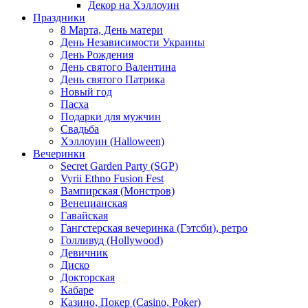
Декор на Хэллоуин
Праздники
8 Марта, День матери
День Независимости Украины
День Рождения
День святого Валентина
День святого Патрика
Новый год
Пасха
Подарки для мужчин
Свадьба
Хэллоуин (Halloween)
Вечеринки
Secret Garden Party (SGP)
Vyrii Ethno Fusion Fest
Вампирская (Монстров)
Венецианская
Гавайская
Гангстерская вечеринка (Гэтсби), ретро
Голливуд (Hollywood)
Девичник
Диско
Докторская
Кабаре
Казино, Покер (Casino, Poker)