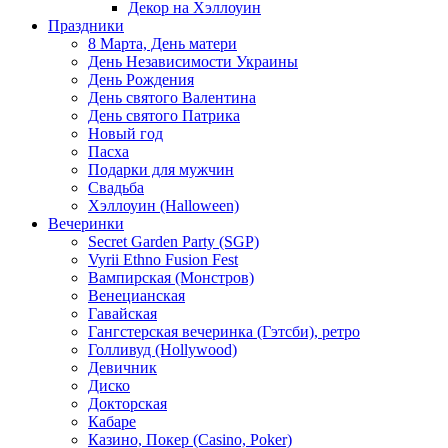
Декор на Хэллоуин
Праздники
8 Марта, День матери
День Независимости Украины
День Рождения
День святого Валентина
День святого Патрика
Новый год
Пасха
Подарки для мужчин
Свадьба
Хэллоуин (Halloween)
Вечеринки
Secret Garden Party (SGP)
Vyrii Ethno Fusion Fest
Вампирская (Монстров)
Венецианская
Гавайская
Гангстерская вечеринка (Гэтсби), ретро
Голливуд (Hollywood)
Девичник
Диско
Докторская
Кабаре
Казино, Покер (Casino, Poker)