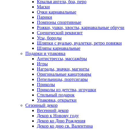
Крылья ангела, боа, перо
Маски
Очки карнавальные
Парики
Помпоны спортивные
Рожки, ушки, хвосты, карнавальные обручи
Сценический реквизит
Усы, бороды
Шляпки с вуалью, вуалетки, ретро повязки
Шляпы карнавальные
Подарки и упаковка
Антистрессы, массажёры
Игры
Награды, значки, магниты
Оригинальные канцтовары
Пепельницы, портсигары
Приколы
Приколы из детства, игрушки
Стильный подарок
Упаковка, открытки
Сезонный декор
Весенний декор
Декор к Новому году
Декор ко Дню Рождения
Декор ко дню св. Валентина