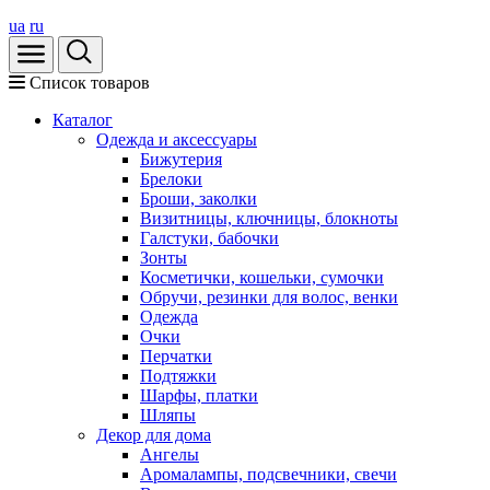
ua
ru
Список товаров
Каталог
Oдежда и аксессуары
Бижутерия
Брелоки
Броши, заколки
Визитницы, ключницы, блокноты
Галстуки, бабочки
Зонты
Косметички, кошельки, сумочки
Обручи, резинки для волос, венки
Одежда
Очки
Перчатки
Подтяжки
Шарфы, платки
Шляпы
Декор для дома
Ангелы
Аромалампы, подсвечники, свечи