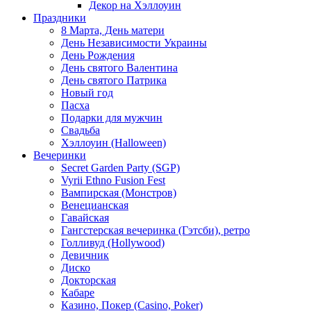
Декор на Хэллоуин
Праздники
8 Марта, День матери
День Независимости Украины
День Рождения
День святого Валентина
День святого Патрика
Новый год
Пасха
Подарки для мужчин
Свадьба
Хэллоуин (Halloween)
Вечеринки
Secret Garden Party (SGP)
Vyrii Ethno Fusion Fest
Вампирская (Монстров)
Венецианская
Гавайская
Гангстерская вечеринка (Гэтсби), ретро
Голливуд (Hollywood)
Девичник
Диско
Докторская
Кабаре
Казино, Покер (Casino, Poker)