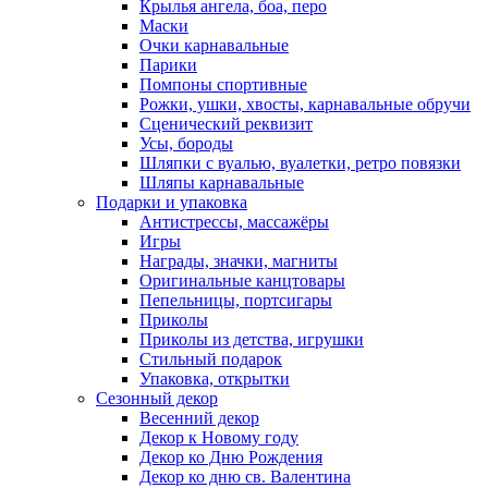
Крылья ангела, боа, перо
Маски
Очки карнавальные
Парики
Помпоны спортивные
Рожки, ушки, хвосты, карнавальные обручи
Сценический реквизит
Усы, бороды
Шляпки с вуалью, вуалетки, ретро повязки
Шляпы карнавальные
Подарки и упаковка
Антистрессы, массажёры
Игры
Награды, значки, магниты
Оригинальные канцтовары
Пепельницы, портсигары
Приколы
Приколы из детства, игрушки
Стильный подарок
Упаковка, открытки
Сезонный декор
Весенний декор
Декор к Новому году
Декор ко Дню Рождения
Декор ко дню св. Валентина