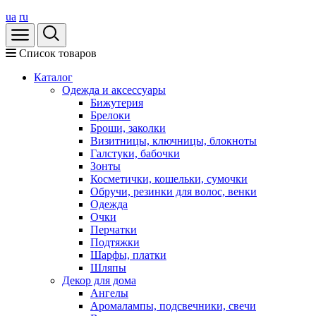
ua
ru
Список товаров
Каталог
Oдежда и аксессуары
Бижутерия
Брелоки
Броши, заколки
Визитницы, ключницы, блокноты
Галстуки, бабочки
Зонты
Косметички, кошельки, сумочки
Обручи, резинки для волос, венки
Одежда
Очки
Перчатки
Подтяжки
Шарфы, платки
Шляпы
Декор для дома
Ангелы
Аромалампы, подсвечники, свечи