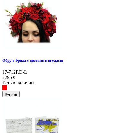
Обруч Фрида с цветами и ягодами
17-712RD-L
2295
₴
Есть в наличии
Купить