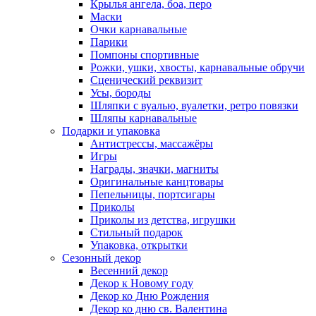
Крылья ангела, боа, перо
Маски
Очки карнавальные
Парики
Помпоны спортивные
Рожки, ушки, хвосты, карнавальные обручи
Сценический реквизит
Усы, бороды
Шляпки с вуалью, вуалетки, ретро повязки
Шляпы карнавальные
Подарки и упаковка
Антистрессы, массажёры
Игры
Награды, значки, магниты
Оригинальные канцтовары
Пепельницы, портсигары
Приколы
Приколы из детства, игрушки
Стильный подарок
Упаковка, открытки
Сезонный декор
Весенний декор
Декор к Новому году
Декор ко Дню Рождения
Декор ко дню св. Валентина