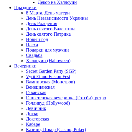
Декор на Хэллоуин
Праздники
8 Марта, День матери
День Независимости Украины
День Рождения
День святого Валентина
День святого Патрика
Новый год
Пасха
Подарки для мужчин
Свадьба
Хэллоуин (Halloween)
Вечеринки
Secret Garden Party (SGP)
Vyrii Ethno Fusion Fest
Вампирская (Монстров)
Венецианская
Гавайская
Гангстерская вечеринка (Гэтсби), ретро
Голливуд (Hollywood)
Девичник
Диско
Докторская
Кабаре
Казино, Покер (Casino, Poker)