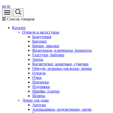
ua
ru
Список товаров
Каталог
Oдежда и аксессуары
Бижутерия
Брелоки
Броши, заколки
Визитницы, ключницы, блокноты
Галстуки, бабочки
Зонты
Косметички, кошельки, сумочки
Обручи, резинки для волос, венки
Одежда
Очки
Перчатки
Подтяжки
Шарфы, платки
Шляпы
Декор для дома
Ангелы
Аромалампы, подсвечники, свечи