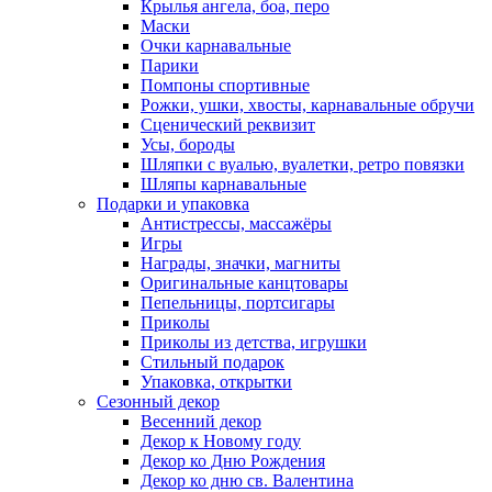
Крылья ангела, боа, перо
Маски
Очки карнавальные
Парики
Помпоны спортивные
Рожки, ушки, хвосты, карнавальные обручи
Сценический реквизит
Усы, бороды
Шляпки с вуалью, вуалетки, ретро повязки
Шляпы карнавальные
Подарки и упаковка
Антистрессы, массажёры
Игры
Награды, значки, магниты
Оригинальные канцтовары
Пепельницы, портсигары
Приколы
Приколы из детства, игрушки
Стильный подарок
Упаковка, открытки
Сезонный декор
Весенний декор
Декор к Новому году
Декор ко Дню Рождения
Декор ко дню св. Валентина