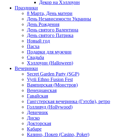
Декор на Хэллоуин
Праздники
8 Марта, День матери
День Независимости Украины
День Рождения
День святого Валентина
День святого Патрика
Новый год
Пасха
Подарки для мужчин
Свадьба
Хэллоуин (Halloween)
Вечеринки
Secret Garden Party (SGP)
Vyrii Ethno Fusion Fest
Вампирская (Монстров)
Венецианская
Гавайская
Гангстерская вечеринка (Гэтсби), ретро
Голливуд (Hollywood)
Девичник
Диско
Докторская
Кабаре
Казино, Покер (Casino, Poker)