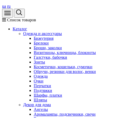
ua
ru
Список товаров
Каталог
Oдежда и аксессуары
Бижутерия
Брелоки
Броши, заколки
Визитницы, ключницы, блокноты
Галстуки, бабочки
Зонты
Косметички, кошельки, сумочки
Обручи, резинки для волос, венки
Одежда
Очки
Перчатки
Подтяжки
Шарфы, платки
Шляпы
Декор для дома
Ангелы
Аромалампы, подсвечники, свечи