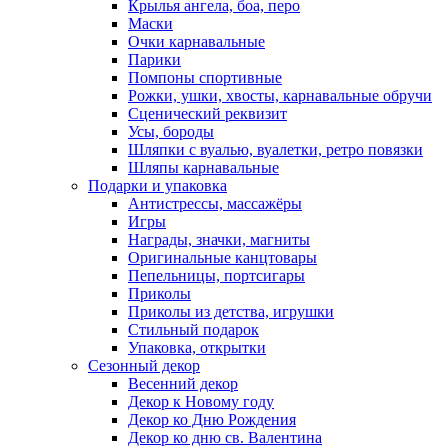
Крылья ангела, боа, перо
Маски
Очки карнавальные
Парики
Помпоны спортивные
Рожки, ушки, хвосты, карнавальные обручи
Сценический реквизит
Усы, бороды
Шляпки с вуалью, вуалетки, ретро повязки
Шляпы карнавальные
Подарки и упаковка
Антистрессы, массажёры
Игры
Награды, значки, магниты
Оригинальные канцтовары
Пепельницы, портсигары
Приколы
Приколы из детства, игрушки
Стильный подарок
Упаковка, открытки
Сезонный декор
Весенний декор
Декор к Новому году
Декор ко Дню Рождения
Декор ко дню св. Валентина