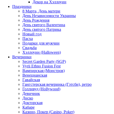
Декор на Хэллоуин
Праздники
8 Марта, День матери
День Независимости Украины
День Рождения
День святого Валентина
День святого Патрика
Новый год
Пасха
Подарки для мужчин
Свадьба
Хэллоуин (Halloween)
Вечеринки
Secret Garden Party (SGP)
Vyrii Ethno Fusion Fest
Вампирская (Монстров)
Венецианская
Гавайская
Гангстерская вечеринка (Гэтсби), ретро
Голливуд (Hollywood)
Девичник
Диско
Докторская
Кабаре
Казино, Покер (Casino, Poker)