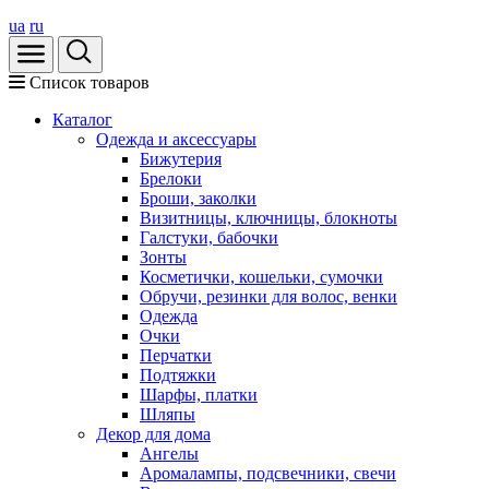
ua
ru
Список товаров
Каталог
Oдежда и аксессуары
Бижутерия
Брелоки
Броши, заколки
Визитницы, ключницы, блокноты
Галстуки, бабочки
Зонты
Косметички, кошельки, сумочки
Обручи, резинки для волос, венки
Одежда
Очки
Перчатки
Подтяжки
Шарфы, платки
Шляпы
Декор для дома
Ангелы
Аромалампы, подсвечники, свечи